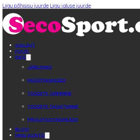
Liigu põhisisu juurde
Liigu jaluse juurde
AVALEHT
POOD
INFO
JÄRELMAKS
MÜÜGITINGIMUSED
TOODETE TARNIMINE
TOODETE TAGASTAMINE
PRIVAATSUSTINGIMUSED
BLOGI
MINU KONTO