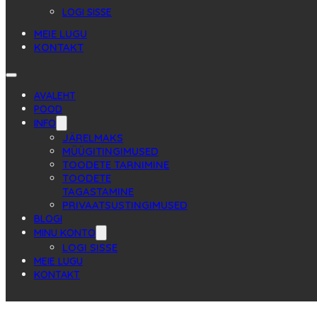
LOGI SISSE
MEIE LUGU
KONTAKT
AVALEHT
POOD
INFO
JÄRELMAKS
MÜÜGITINGIMUSED
TOODETE TARNIMINE
TOODETE
TAGASTAMINE
PRIVAATSUSTINGIMUSED
BLOGI
MINU KONTO
LOGI SISSE
MEIE LUGU
KONTAKT