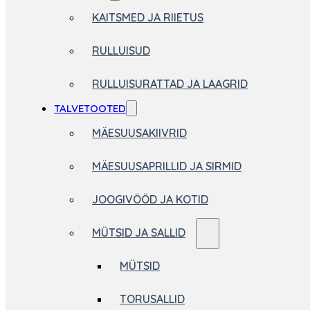
KAITSMED JA RIIETUS
RULLUISUD
RULLUISURATTAD JA LAAGRID
TALVETOOTED
MÄESUUSAKIIVRID
MÄESUUSAPRILLID JA SIRMID
JOOGIVÖÖD JA KOTID
MÜTSID JA SALLID
MÜTSID
TORUSALLID