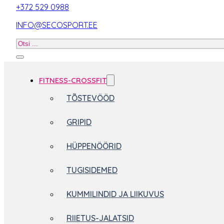
+372 529 0988
INFO@SECOSPORT.EE
Otsi
toodet
FITNESS-CROSSFIT
TÕSTEVÖÖD
GRIPID
HÜPPENÖÖRID
TUGISIDEMED
KUMMILINDID JA LIIKUVUS
RIIETUS-JALATSID