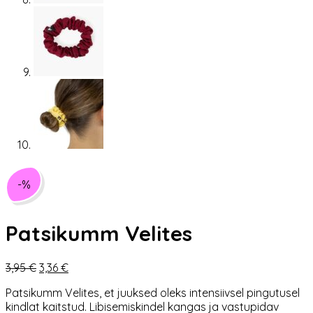
-%
Patsikumm Velites
Algne
Praegune
3,95
€
3,36
€
hind
hind
Patsikumm Velites, et juuksed oleks intensiivsel pingutusel
oli:
on:
kindlat kaitstud. Libisemiskindel kangas ja vastupidav
3,95 €.
3,36 €.