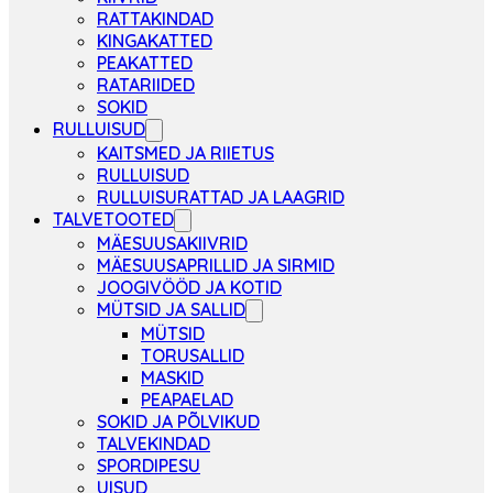
RATTAKINDAD
KINGAKATTED
PEAKATTED
RATARIIDED
SOKID
RULLUISUD
KAITSMED JA RIIETUS
RULLUISUD
RULLUISURATTAD JA LAAGRID
TALVETOOTED
MÄESUUSAKIIVRID
MÄESUUSAPRILLID JA SIRMID
JOOGIVÖÖD JA KOTID
MÜTSID JA SALLID
MÜTSID
TORUSALLID
MASKID
PEAPAELAD
SOKID JA PÕLVIKUD
TALVEKINDAD
SPORDIPESU
UISUD