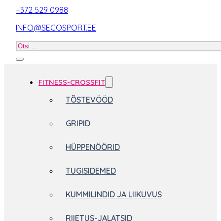
+372 529 0988
INFO@SECOSPORT.EE
Otsi
toodet
FITNESS-CROSSFIT
TÕSTEVÖÖD
GRIPID
HÜPPENÖÖRID
TUGISIDEMED
KUMMILINDID JA LIIKUVUS
RIIETUS-JALATSID