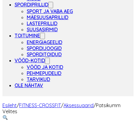
SPORDIPRILLID
SPORT JA VABA AEG
MÄESUUSAPRILLID
LASTEPRILLID
SUUSASIRMID
TOITUMINE
ENERGIAGEELID
SPORDIJOOGID
SPORDITOIDUD
VÖÖD-KOTID
VÖÖD JA KOTID
PEHMEPUDELID
TARVIKUD
OLE NÄHTAV
Esileht
/
FITNESS-CROSSFIT
/
Aksessuaarid
/
Patsikumm
Velites