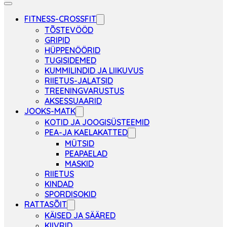
FITNESS-CROSSFIT
TÕSTEVÖÖD
GRIPID
HÜPPENÖÖRID
TUGISIDEMED
KUMMILINDID JA LIIKUVUS
RIIETUS-JALATSID
TREENINGVARUSTUS
AKSESSUAARID
JOOKS-MATK
KOTID JA JOOGISÜSTEEMID
PEA-JA KAELAKATTED
MÜTSID
PEAPAELAD
MASKID
RIIETUS
KINDAD
SPORDISOKID
RATTASÕIT
KÄISED JA SÄÄRED
KIIVRID