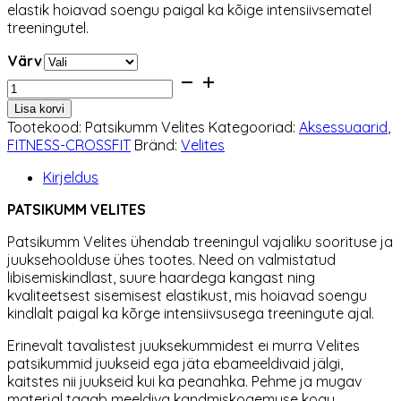
elastik hoiavad soengu paigal ka kõige intensiivsematel
treeningutel.
Värv
Patsikumm
Velites
Lisa korvi
kogus
Tootekood:
Patsikumm Velites
Kategooriad:
Aksessuaarid
,
FITNESS-CROSSFIT
Bränd:
Velites
Kirjeldus
PATSIKUMM VELITES
Patsikumm Velites ühendab treeningul vajaliku soorituse ja
juuksehoolduse ühes tootes. Need on valmistatud
libisemiskindlast, suure haardega kangast ning
kvaliteetsest sisemisest elastikust, mis hoiavad soengu
kindlalt paigal ka kõrge intensiivsusega treeningute ajal.
Erinevalt tavalistest juuksekummidest ei murra Velites
patsikummid juukseid ega jäta ebameeldivaid jälgi,
kaitstes nii juukseid kui ka peanahka. Pehme ja mugav
materjal tagab meeldiva kandmiskogemuse kogu