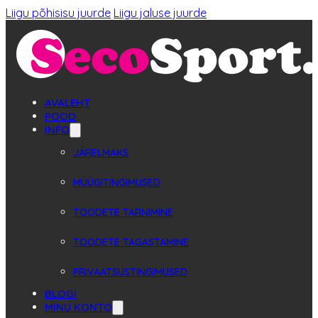
Liigu põhisisu juurde
Liigu jaluse juurde
AVALEHT
POOD
INFO
JÄRELMAKS
MÜÜGITINGIMUSED
TOODETE TARNIMINE
TOODETE TAGASTAMINE
PRIVAATSUSTINGIMUSED
BLOGI
MINU KONTO