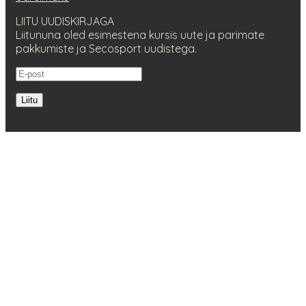
LIITU UUDISKIRJAGA
Liitununa oled esimestena kursis uute ja parimate
pakkumiste ja Secosport uudistega.
Liitu