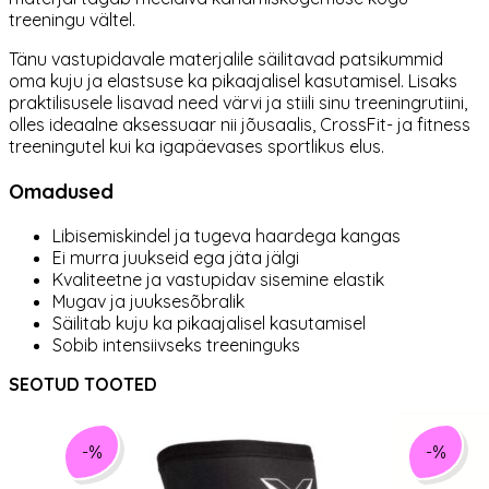
treeningu vältel.
Tänu vastupidavale materjalile säilitavad patsikummid
oma kuju ja elastsuse ka pikaajalisel kasutamisel. Lisaks
praktilisusele lisavad need värvi ja stiili sinu treeningrutiini,
olles ideaalne aksessuaar nii jõusaalis, CrossFit- ja fitness
treeningutel kui ka igapäevases sportlikus elus.
Omadused
Libisemiskindel ja tugeva haardega kangas
Ei murra juukseid ega jäta jälgi
Kvaliteetne ja vastupidav sisemine elastik
Mugav ja juuksesõbralik
Säilitab kuju ka pikaajalisel kasutamisel
Sobib intensiivseks treeninguks
SEOTUD TOOTED
-%
-%