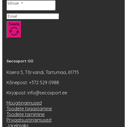
Saada
Secosport OÜ
Kaera 5, Tõrvandi, Tartumaa, 61715
Kõnepost: +372 529 0988
Kirjapost: info@secosport.ee
Müügitingimused
Toodete tagastamine
Toodete tarnimine
Privaatsustingimused
Järelmaks