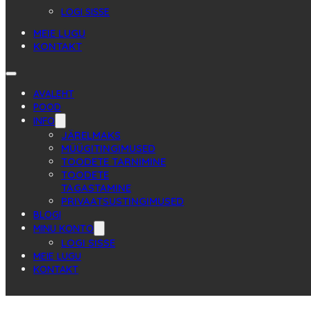
LOGI SISSE
MEIE LUGU
KONTAKT
AVALEHT
POOD
INFO
JÄRELMAKS
MÜÜGITINGIMUSED
TOODETE TARNIMINE
TOODETE
TAGASTAMINE
PRIVAATSUSTINGIMUSED
BLOGI
MINU KONTO
LOGI SISSE
MEIE LUGU
KONTAKT