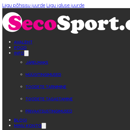
Liigu põhisisu juurde
Liigu jaluse juurde
AVALEHT
POOD
INFO
JÄRELMAKS
MÜÜGITINGIMUSED
TOODETE TARNIMINE
TOODETE TAGASTAMINE
PRIVAATSUSTINGIMUSED
BLOGI
MINU KONTO