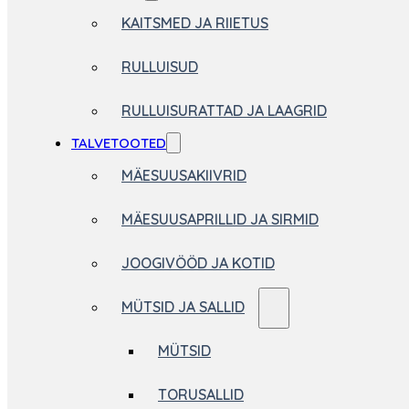
KAITSMED JA RIIETUS
RULLUISUD
RULLUISURATTAD JA LAAGRID
TALVETOOTED
MÄESUUSAKIIVRID
MÄESUUSAPRILLID JA SIRMID
JOOGIVÖÖD JA KOTID
MÜTSID JA SALLID
MÜTSID
TORUSALLID