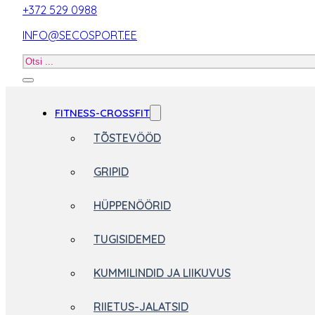
+372 529 0988
INFO@SECOSPORT.EE
Otsi
toodet
FITNESS-CROSSFIT
TÕSTEVÖÖD
GRIPID
HÜPPENÖÖRID
TUGISIDEMED
KUMMILINDID JA LIIKUVUS
RIIETUS-JALATSID