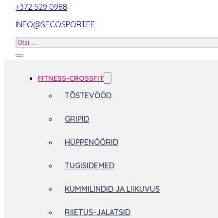
+372 529 0988
INFO@SECOSPORT.EE
Otsi
toodet
FITNESS-CROSSFIT
TÕSTEVÖÖD
GRIPID
HÜPPENÖÖRID
TUGISIDEMED
KUMMILINDID JA LIIKUVUS
RIIETUS-JALATSID