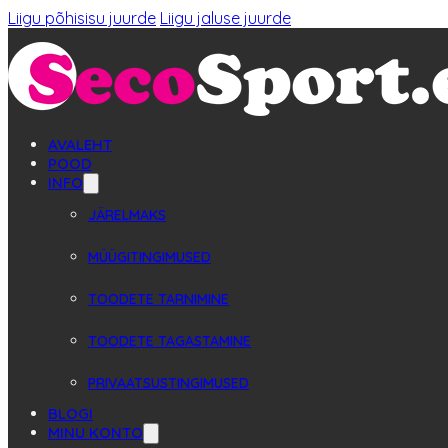
Liigu põhisisu juurde
Liigu jaluse juurde
AVALEHT
POOD
INFO
JÄRELMAKS
MÜÜGITINGIMUSED
TOODETE TARNIMINE
TOODETE TAGASTAMINE
PRIVAATSUSTINGIMUSED
BLOGI
MINU KONTO