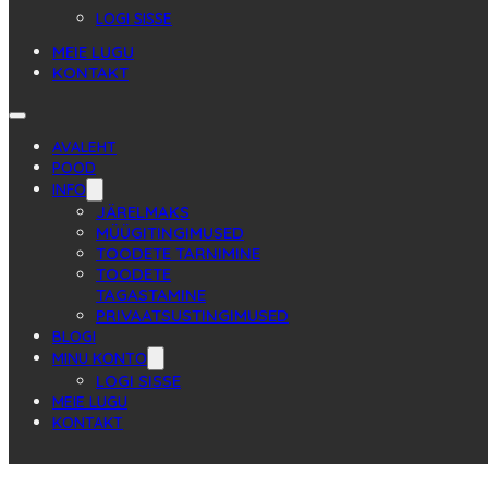
LOGI SISSE
MEIE LUGU
KONTAKT
AVALEHT
POOD
INFO
JÄRELMAKS
MÜÜGITINGIMUSED
TOODETE TARNIMINE
TOODETE
TAGASTAMINE
PRIVAATSUSTINGIMUSED
BLOGI
MINU KONTO
LOGI SISSE
MEIE LUGU
KONTAKT