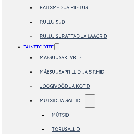
KAITSMED JA RIIETUS
RULLUISUD
RULLUISURATTAD JA LAAGRID
TALVETOOTED
MÄESUUSAKIIVRID
MÄESUUSAPRILLID JA SIRMID
JOOGIVÖÖD JA KOTID
MÜTSID JA SALLID
MÜTSID
TORUSALLID