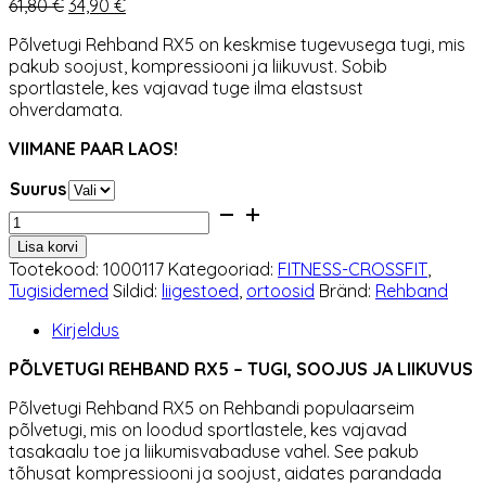
Algne
Praegune
61,80
€
34,90
€
hind
hind
Põlvetugi Rehband RX5 on keskmise tugevusega tugi, mis
oli:
on:
pakub soojust, kompressiooni ja liikuvust. Sobib
61,80 €.
34,90 €.
sportlastele, kes vajavad tuge ilma elastsust
ohverdamata.
VIIMANE PAAR LAOS!
Suurus
Põlvetugi
Rehband
Lisa korvi
RX5
Tootekood:
1000117
Kategooriad:
FITNESS-CROSSFIT
,
Valge-
Tugisidemed
Sildid:
liigestoed
,
ortoosid
Bränd:
Rehband
paar
kogus
Kirjeldus
PÕLVETUGI REHBAND RX5 – TUGI, SOOJUS JA LIIKUVUS
Põlvetugi Rehband RX5 on Rehbandi populaarseim
põlvetugi, mis on loodud sportlastele, kes vajavad
tasakaalu toe ja liikumisvabaduse vahel. See pakub
tõhusat kompressiooni ja soojust, aidates parandada