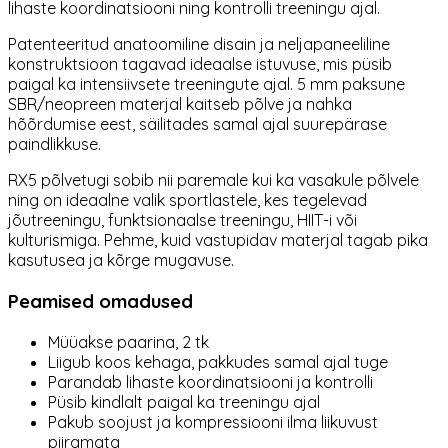
lihaste koordinatsiooni ning kontrolli treeningu ajal.
Patenteeritud anatoomiline disain ja neljapaneeliline
konstruktsioon tagavad ideaalse istuvuse, mis püsib
paigal ka intensiivsete treeningute ajal. 5 mm paksune
SBR/neopreen materjal kaitseb põlve ja nahka
hõõrdumise eest, säilitades samal ajal suurepärase
paindlikkuse.
RX5 põlvetugi sobib nii paremale kui ka vasakule põlvele
ning on ideaalne valik sportlastele, kes tegelevad
jõutreeningu, funktsionaalse treeningu, HIIT-i või
kulturismiga. Pehme, kuid vastupidav materjal tagab pika
kasutusea ja kõrge mugavuse.
Peamised omadused
Müüakse paarina, 2 tk
Liigub koos kehaga, pakkudes samal ajal tuge
Parandab lihaste koordinatsiooni ja kontrolli
Püsib kindlalt paigal ka treeningu ajal
Pakub soojust ja kompressiooni ilma liikuvust
piiramata