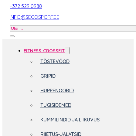
+372 529 0988
INFO@SECOSPORT.EE
Otsi
toodet
FITNESS-CROSSFIT
TÕSTEVÖÖD
GRIPID
HÜPPENÖÖRID
TUGISIDEMED
KUMMILINDID JA LIIKUVUS
RIIETUS-JALATSID