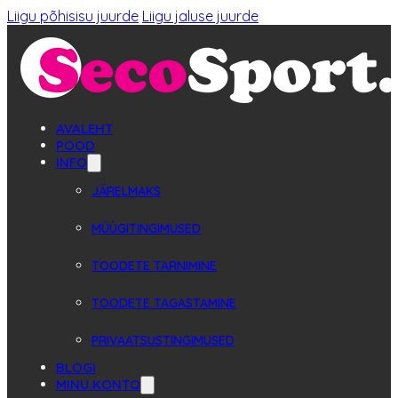
Liigu põhisisu juurde
Liigu jaluse juurde
AVALEHT
POOD
INFO
JÄRELMAKS
MÜÜGITINGIMUSED
TOODETE TARNIMINE
TOODETE TAGASTAMINE
PRIVAATSUSTINGIMUSED
BLOGI
MINU KONTO