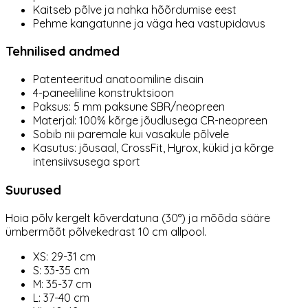
Kaitseb põlve ja nahka hõõrdumise eest
Pehme kangatunne ja väga hea vastupidavus
Tehnilised andmed
Patenteeritud anatoomiline disain
4-paneeliline konstruktsioon
Paksus: 5 mm paksune SBR/neopreen
Materjal: 100% kõrge jõudlusega CR-neopreen
Sobib nii paremale kui vasakule põlvele
Kasutus: jõusaal, CrossFit, Hyrox, kükid ja kõrge
intensiivsusega sport
Suurused
Hoia põlv kergelt kõverdatuna (30°) ja mõõda sääre
ümbermõõt põlvekedrast 10 cm allpool.
XS: 29-31 cm
S: 33-35 cm
M: 35-37 cm
L: 37-40 cm