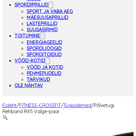
SPORDIPRILLID
SPORT JA VABA AEG
MÄESUUSAPRILLID
LASTEPRILLID
SUUSASIRMID
TOITUMINE
ENERGIAGEELID
SPORDIJOOGID
SPORDITOIDUD
VÖÖD-KOTID
VÖÖD JA KOTID
PEHMEPUDELID
TARVIKUD
OLE NÄHTAV
Esileht
/
FITNESS-CROSSFIT
/
Tugisidemed
/
Põlvetugi
Rehband RX5 Valge-paar