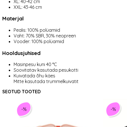
XL: 40-42 cm
XXL: 43-46 cm
Materjal
Pealis: 100% polüamiid
Vaht: 70% SBR, 30% neopreen
Vooder: 100% polüamiid
Hooldusjuhised
Masinpesu kuni 40 °C
Soovitatav kasutada pesukotti
Kuivatada õhu käes
Mitte kasutada trummelkuivatit
SEOTUD TOOTED
-%
-%