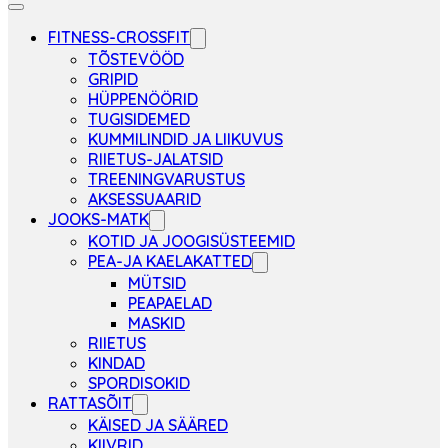
FITNESS-CROSSFIT
TÕSTEVÖÖD
GRIPID
HÜPPENÖÖRID
TUGISIDEMED
KUMMILINDID JA LIIKUVUS
RIIETUS-JALATSID
TREENINGVARUSTUS
AKSESSUAARID
JOOKS-MATK
KOTID JA JOOGISÜSTEEMID
PEA-JA KAELAKATTED
MÜTSID
PEAPAELAD
MASKID
RIIETUS
KINDAD
SPORDISOKID
RATTASÕIT
KÄISED JA SÄÄRED
KIIVRID