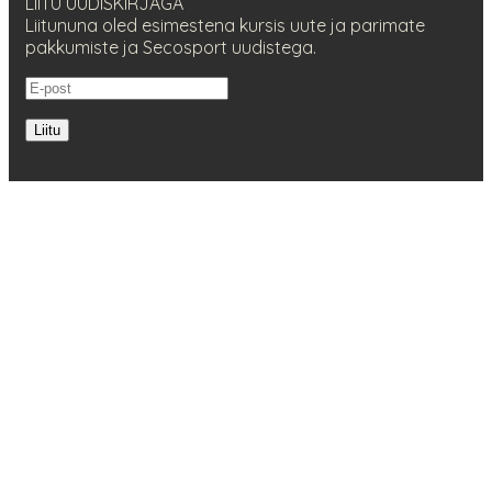
LIITU UUDISKIRJAGA
Liitununa oled esimestena kursis uute ja parimate
pakkumiste ja Secosport uudistega.
Liitu