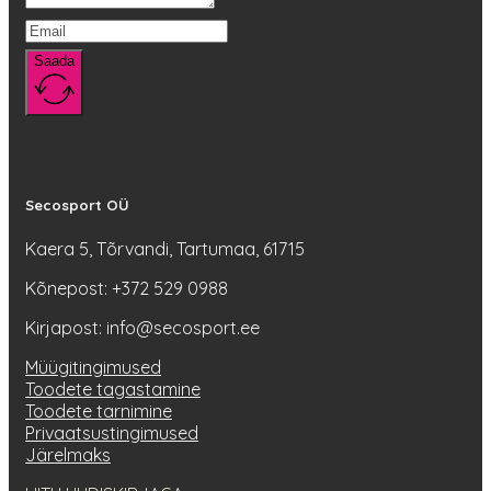
Saada
Secosport OÜ
Kaera 5, Tõrvandi, Tartumaa, 61715
Kõnepost: +372 529 0988
Kirjapost: info@secosport.ee
Müügitingimused
Toodete tagastamine
Toodete tarnimine
Privaatsustingimused
Järelmaks