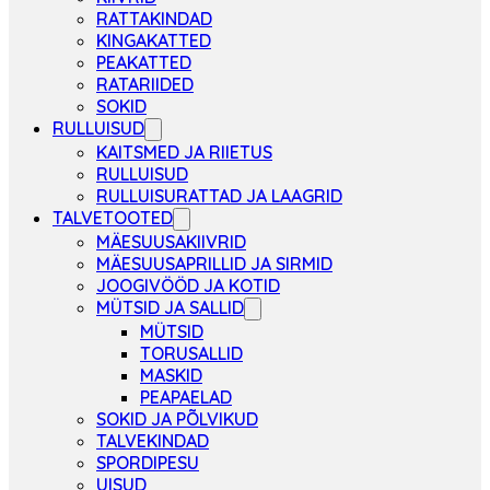
RATTAKINDAD
KINGAKATTED
PEAKATTED
RATARIIDED
SOKID
RULLUISUD
KAITSMED JA RIIETUS
RULLUISUD
RULLUISURATTAD JA LAAGRID
TALVETOOTED
MÄESUUSAKIIVRID
MÄESUUSAPRILLID JA SIRMID
JOOGIVÖÖD JA KOTID
MÜTSID JA SALLID
MÜTSID
TORUSALLID
MASKID
PEAPAELAD
SOKID JA PÕLVIKUD
TALVEKINDAD
SPORDIPESU
UISUD