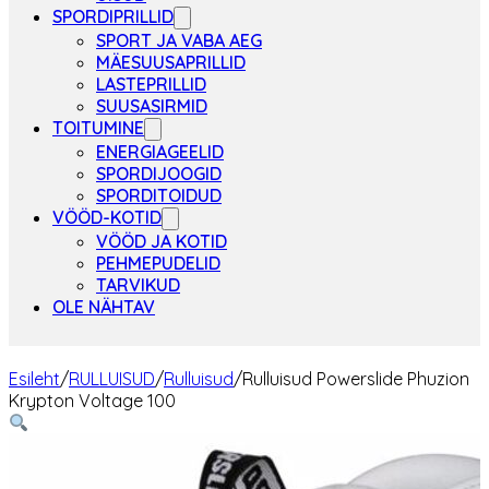
SPORDIPRILLID
SPORT JA VABA AEG
MÄESUUSAPRILLID
LASTEPRILLID
SUUSASIRMID
TOITUMINE
ENERGIAGEELID
SPORDIJOOGID
SPORDITOIDUD
VÖÖD-KOTID
VÖÖD JA KOTID
PEHMEPUDELID
TARVIKUD
OLE NÄHTAV
Esileht
/
RULLUISUD
/
Rulluisud
/
Rulluisud Powerslide Phuzion
Krypton Voltage 100