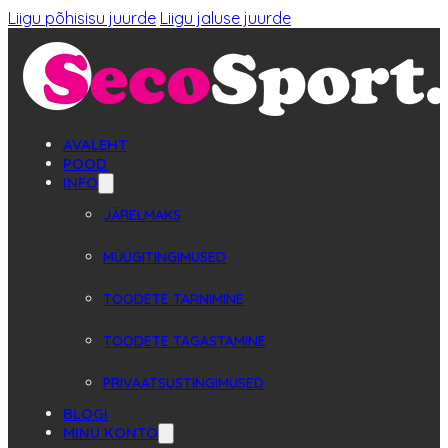
Liigu põhisisu juurde
Liigu jaluse juurde
AVALEHT
POOD
INFO
JÄRELMAKS
MÜÜGITINGIMUSED
TOODETE TARNIMINE
TOODETE TAGASTAMINE
PRIVAATSUSTINGIMUSED
BLOGI
MINU KONTO