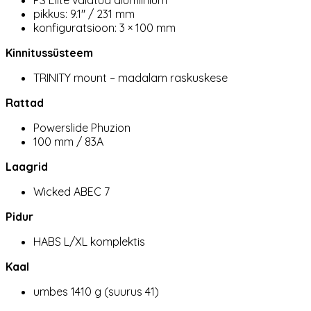
PS Elite valatud alumiinium
pikkus: 9.1″ / 231 mm
konfiguratsioon: 3 × 100 mm
Kinnitussüsteem
TRINITY mount – madalam raskuskese
Rattad
Powerslide Phuzion
100 mm / 83A
Laagrid
Wicked ABEC 7
Pidur
HABS L/XL komplektis
Kaal
umbes 1410 g (suurus 41)