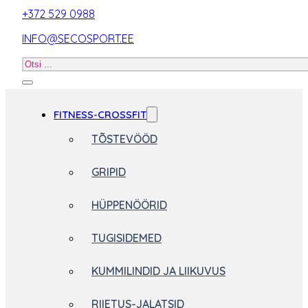
+372 529 0988
INFO@SECOSPORT.EE
Otsi
toodet
FITNESS-CROSSFIT
TÕSTEVÖÖD
GRIPID
HÜPPENÖÖRID
TUGISIDEMED
KUMMILINDID JA LIIKUVUS
RIIETUS-JALATSID