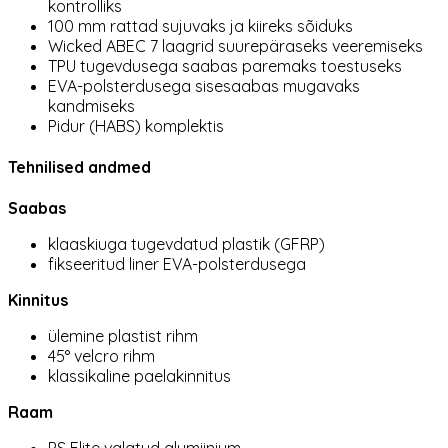
kontrolliks
100 mm rattad sujuvaks ja kiireks sõiduks
Wicked ABEC 7 laagrid suurepäraseks veeremiseks
TPU tugevdusega saabas paremaks toestuseks
EVA-polsterdusega sisesaabas mugavaks
kandmiseks
Pidur (HABS) komplektis
Tehnilised andmed
Saabas
klaaskiuga tugevdatud plastik (GFRP)
fikseeritud liner EVA-polsterdusega
Kinnitus
ülemine plastist rihm
45° velcro rihm
klassikaline paelakinnitus
Raam