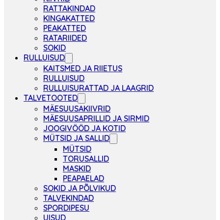
RATTAKINDAD
KINGAKATTED
PEAKATTED
RATARIIDED
SOKID
RULLUISUD
KAITSMED JA RIIETUS
RULLUISUD
RULLUISURATTAD JA LAAGRID
TALVETOOTED
MÄESUUSAKIIVRID
MÄESUUSAPRILLID JA SIRMID
JOOGIVÖÖD JA KOTID
MÜTSID JA SALLID
MÜTSID
TORUSALLID
MASKID
PEAPAELAD
SOKID JA PÕLVIKUD
TALVEKINDAD
SPORDIPESU
UISUD