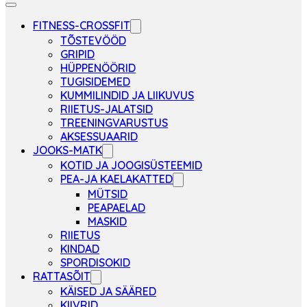
FITNESS-CROSSFIT
TÕSTEVÖÖD
GRIPID
HÜPPENÖÖRID
TUGISIDEMED
KUMMILINDID JA LIIKUVUS
RIIETUS-JALATSID
TREENINGVARUSTUS
AKSESSUAARID
JOOKS-MATK
KOTID JA JOOGISÜSTEEMID
PEA-JA KAELAKATTED
MÜTSID
PEAPAELAD
MASKID
RIIETUS
KINDAD
SPORDISOKID
RATTASÕIT
KÄISED JA SÄÄRED
KIIVRID