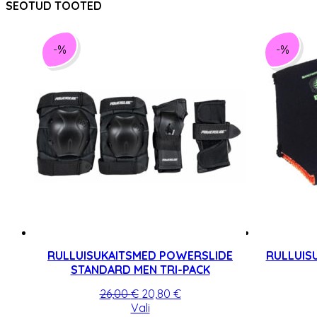
SEOTUD TOOTED
-%
-%
RULLUISUKAITSMED POWERSLIDE
RULLUIS
STANDARD MEN TRI-PACK
Algne
Praegune
26,00
€
20,80
€
hind
Sellel
hind
Vali