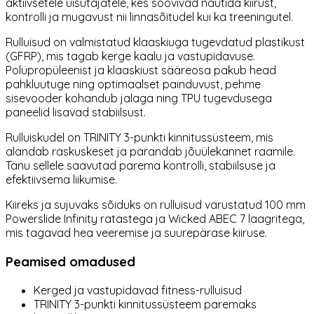
aktiivsetele uisutajatele, kes soovivad nautida kiirust,
kontrolli ja mugavust nii linnasõitudel kui ka treeningutel.
Rulluisud on valmistatud klaaskiuga tugevdatud plastikust
(GFRP), mis tagab kerge kaalu ja vastupidavuse.
Polüpropüleenist ja klaaskiust sääreosa pakub head
pahkluutuge ning optimaalset painduvust, pehme
sisevooder kohandub jalaga ning TPU tugevdusega
paneelid lisavad stabiilsust.
Rulluiskudel on TRINITY 3-punkti kinnitus­süsteem, mis
alandab raskuskeset ja parandab jõuülekannet raamile.
Tänu sellele saavutad parema kontrolli, stabiilsuse ja
efektiivsema liikumise.
Kiireks ja sujuvaks sõiduks on rulluisud varustatud 100 mm
Powerslide Infinity ratastega ja Wicked ABEC 7 laagritega,
mis tagavad hea veeremise ja suurepärase kiiruse.
Peamised omadused
Kerged ja vastupidavad fitness-rulluisud
TRINITY 3-punkti kinnitussüsteem paremaks