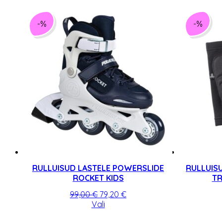
oli:
tootel
on:
26,00 €.
on
20,80 €.
mitu
-%
-%
varianti.
Valikuid
saab
teha
tootelehel.
RULLUISUD LASTELE POWERSLIDE
RULLUIS
ROCKET KIDS
TR
Algne
Praegune
99,00
€
79,20
€
hind
Sellel
hind
Vali
oli:
tootel
on: