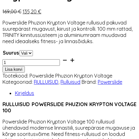
Algne
Praegune
169,00
€
135,20
€
hind
hind
Powerslide Phuzion Krypton Voltage rulluisud pakuvad
oli:
on:
suurepärast mugavust, kiirust ja kontrolli. 100 mm rattad,
169,00 €.
135,20 €.
TRINITY kinnitussüsteem ja alumiiniumraam muudavad
need ideaalseks fitness- ja linnasõiduks.
Suurus
Rulluisud
Powerslide
Lisa korvi
Phuzion
Tootekood:
Powerslide Phuzion Krypton Voltage
Krypton
Kategooriad:
RULLUISUD
,
Rulluisud
Bränd:
Powerslide
Voltage
100
Kirjeldus
kogus
RULLUISUD POWERSLIDE PHUZION KRYPTON VOLTAGE
100
Powerslide
Phuzion Krypton Voltage 100 rulluisud
ühendavad modernse linnastiili, suurepärase mugavuse ja
kõrge sooritusvõime. Need fitness-rulluisud on loodud