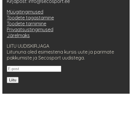
Kirjapost: info@secosport.ee
Müügitingimused
Toodete tagastamine
Toodete tarnimine
Privaatsustingimused
Järelmaks
LIITU UUDISKIRJAGA
Liitununa oled esimestena kursis uute ja parimate
pakkumiste ja Secosport uudistega.
Liitu