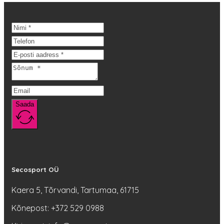
99,00 €.
on
79,20 €.
mitu
varianti.
Valikuid
saab
teha
tootelehel.
Saada
Secosport OÜ
Kaera 5, Tõrvandi, Tartumaa, 61715
Kõnepost: +372 529 0988