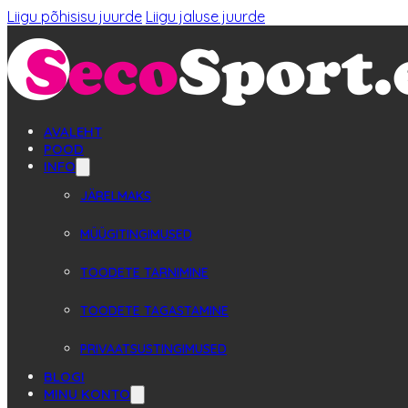
Liigu põhisisu juurde
Liigu jaluse juurde
AVALEHT
POOD
INFO
JÄRELMAKS
MÜÜGITINGIMUSED
TOODETE TARNIMINE
TOODETE TAGASTAMINE
PRIVAATSUSTINGIMUSED
BLOGI
MINU KONTO