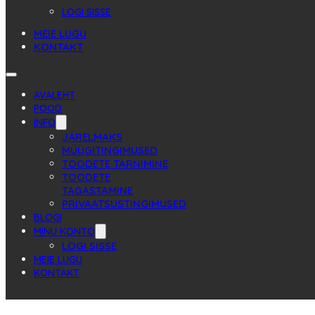
LOGI SISSE
MEIE LUGU
KONTAKT
AVALEHT
POOD
INFO
JÄRELMAKS
MÜÜGITINGIMUSED
TOODETE TARNIMINE
TOODETE
TAGASTAMINE
PRIVAATSUSTINGIMUSED
BLOGI
MINU KONTO
LOGI SISSE
MEIE LUGU
KONTAKT