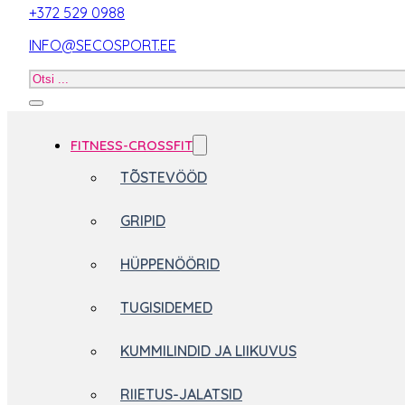
+372 529 0988
INFO@SECOSPORT.EE
Otsi
toodet
FITNESS-CROSSFIT
TÕSTEVÖÖD
GRIPID
HÜPPENÖÖRID
TUGISIDEMED
KUMMILINDID JA LIIKUVUS
RIIETUS-JALATSID