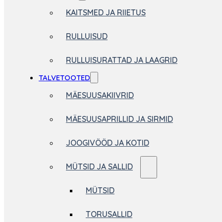
KAITSMED JA RIIETUS
RULLUISUD
RULLUISURATTAD JA LAAGRID
TALVETOOTED
MÄESUUSAKIIVRID
MÄESUUSAPRILLID JA SIRMID
JOOGIVÖÖD JA KOTID
MÜTSID JA SALLID
MÜTSID
TORUSALLID