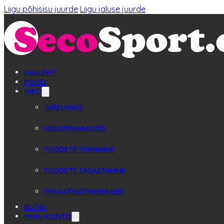
Liigu põhisisu juurde
Liigu jaluse juurde
AVALEHT
POOD
INFO
JÄRELMAKS
MÜÜGITINGIMUSED
TOODETE TARNIMINE
TOODETE TAGASTAMINE
PRIVAATSUSTINGIMUSED
BLOGI
MINU KONTO