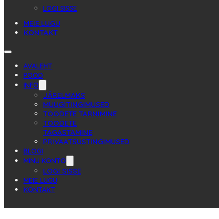
LOGI SISSE
MEIE LUGU
KONTAKT
AVALEHT
POOD
INFO
JÄRELMAKS
MÜÜGITINGIMUSED
TOODETE TARNIMINE
TOODETE
TAGASTAMINE
PRIVAATSUSTINGIMUSED
BLOGI
MINU KONTO
LOGI SISSE
MEIE LUGU
KONTAKT