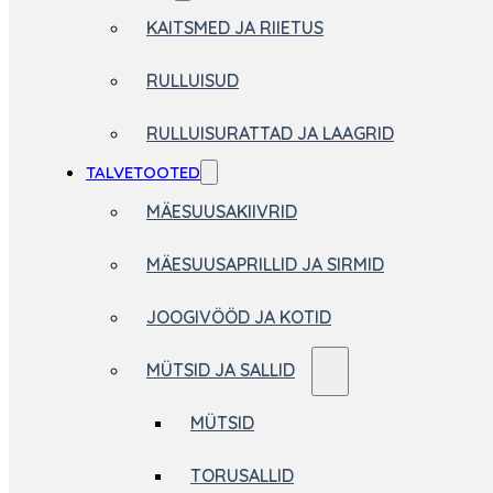
KAITSMED JA RIIETUS
RULLUISUD
RULLUISURATTAD JA LAAGRID
TALVETOOTED
MÄESUUSAKIIVRID
MÄESUUSAPRILLID JA SIRMID
JOOGIVÖÖD JA KOTID
MÜTSID JA SALLID
MÜTSID
TORUSALLID