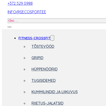
+372 529 0988
INFO@SECOSPORT.EE
Otsi
toodet
FITNESS-CROSSFIT
TÕSTEVÖÖD
GRIPID
HÜPPENÖÖRID
TUGISIDEMED
KUMMILINDID JA LIIKUVUS
RIIETUS-JALATSID