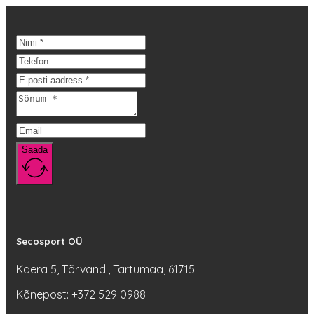
59,00 €.
on
53,10 €.
mitu
varianti.
Valikuid
saab
teha
tootelehel.
Saada
Secosport OÜ
Kaera 5, Tõrvandi, Tartumaa, 61715
Kõnepost: +372 529 0988