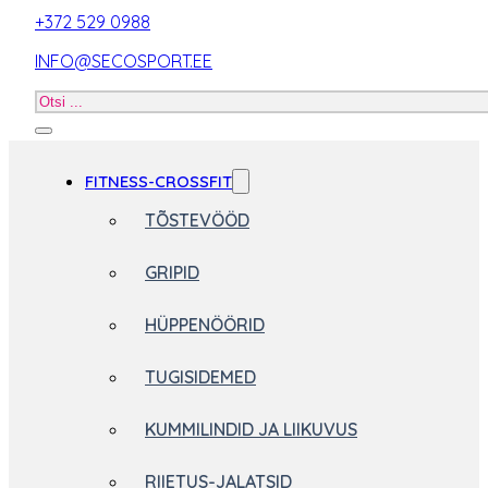
+372 529 0988
INFO@SECOSPORT.EE
Otsi
toodet
FITNESS-CROSSFIT
TÕSTEVÖÖD
GRIPID
HÜPPENÖÖRID
TUGISIDEMED
KUMMILINDID JA LIIKUVUS
RIIETUS-JALATSID