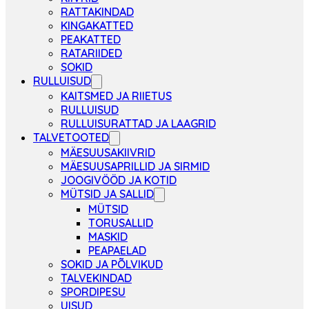
RATTAKINDAD
KINGAKATTED
PEAKATTED
RATARIIDED
SOKID
RULLUISUD
KAITSMED JA RIIETUS
RULLUISUD
RULLUISURATTAD JA LAAGRID
TALVETOOTED
MÄESUUSAKIIVRID
MÄESUUSAPRILLID JA SIRMID
JOOGIVÖÖD JA KOTID
MÜTSID JA SALLID
MÜTSID
TORUSALLID
MASKID
PEAPAELAD
SOKID JA PÕLVIKUD
TALVEKINDAD
SPORDIPESU
UISUD