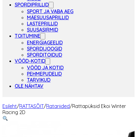
SPORDIPRILLID
SPORT JA VABA AEG
MÄESUUSAPRILLID
LASTEPRILLID
SUUSASIRMID
TOITUMINE
ENERGIAGEELID
SPORDIJOOGID
SPORDITOIDUD
VÖÖD-KOTID
VÖÖD JA KOTID
PEHMEPUDELID
TARVIKUD
OLE NÄHTAV
Esileht
/
RATTASÕIT
/
Ratariided
/
Rattapüksid Ekoi Winter
Racing 2D