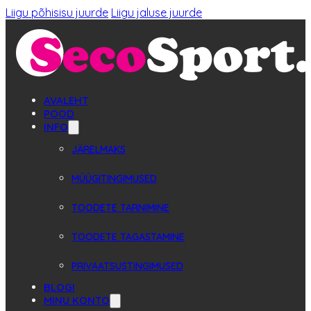
Liigu põhisisu juurde
Liigu jaluse juurde
AVALEHT
POOD
INFO
JÄRELMAKS
MÜÜGITINGIMUSED
TOODETE TARNIMINE
TOODETE TAGASTAMINE
PRIVAATSUSTINGIMUSED
BLOGI
MINU KONTO