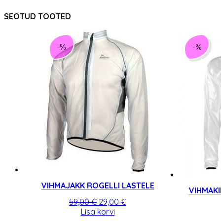
SEOTUD TOOTED
-%
-%
VIHMAJAKK ROGELLI LASTELE
VIHMAKI
Algne
Praegune
59,00
€
29,00
€
hind
hind
Lisa korvi