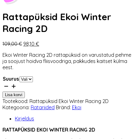
Rattapüksid Ekoi Winter
Racing 2D
Algne
Praegune
109,00
€
98,10
€
hind
hind
Ekoi Winter Racing 2D rattapüksid on varustatud pehme
oli:
on:
ja soojust hoidva fliisvoodriga, pakkudes kaitset külma
109,00 €.
98,10 €.
eest.
Suurus
Rattapüksid
Ekoi
Lisa korvi
Winter
Tootekood:
Rattapüksid Ekoi Winter Racing 2D
Racing
Kategooria:
Ratariided
Bränd:
Ekoi
2D
kogus
Kirjeldus
RATTAPÜKSID EKOI WINTER RACING 2D