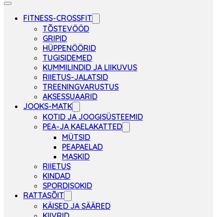
FITNESS-CROSSFIT
TÕSTEVÖÖD
GRIPID
HÜPPENÖÖRID
TUGISIDEMED
KUMMILINDID JA LIIKUVUS
RIIETUS-JALATSID
TREENINGVARUSTUS
AKSESSUAARID
JOOKS-MATK
KOTID JA JOOGISÜSTEEMID
PEA-JA KAELAKATTED
MÜTSID
PEAPAELAD
MASKID
RIIETUS
KINDAD
SPORDISOKID
RATTASÕIT
KÄISED JA SÄÄRED
KIIVRID