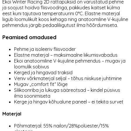
Ekoi Winter Racing 2D rattapüksid on varustatud pehme
ja soojust hoidva fliisvoodriga, pakkudes kaitset külma
eest kuni tajutava temperatuurini 0°C. Elastne materjal
liigub loomulikult koos kehaga ning anatoomiline V-kujuline
pehmendus järgib pedaaliliigutust ilma hõõrdumiseta.
Peamised omadused
Pehme ja isoleeriv fliisvooder
Elastne materjal – maksimaalne liikumisvabadus
Ekoi anatoomiline V-kujuline pehmendus – mugav ja
loomulik sobivus
Kerged ja hingavad traksid
Veniv võrkmaterjal seljal – tõhus niiskuse juhtimine
Mugav „comfort fit“ lõige
Silikoonriba ja lukuga sääreotsad – kindel püsivus
ilma soonimiseta
Kerge ja hingav kõhualune paneel – ei tekita survet
Materjal
Põhimaterjal: 55% nailon/28%polüester/15%