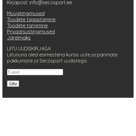
Kirjapost: info@secosport.ee
Müügitingimused
Toodete tagastamine
Toodete tarnimine
Privaatsustingimused
Järelmaks
LIITU UUDISKIRJAGA
Liitununa oled esimestena kursis uute ja parimate
pakkumiste ja Secosport uudistega.
Liitu