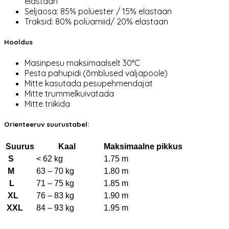
elastaan
Seljaosa: 85% polüester / 15% elastaan
Traksid: 80% polüamiid/ 20% elastaan
Hooldus
Masinpesu maksimaalselt 30°C
Pesta pahupidi (õmblused väljapoole)
Mitte kasutada pesupehmendajat
Mitte trummelkuivatada
Mitte triikida
Orienteeruv suurustabel:
Suurus
Kaal
Maksimaalne pikkus
S
< 62 kg
1.75 m
M
63 – 70 kg
1.80 m
L
71 – 75 kg
1.85 m
XL
76 – 83 kg
1.90 m
XXL
84 – 93 kg
1.95 m