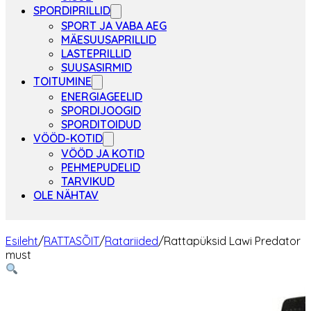
SPORDIPRILLID
SPORT JA VABA AEG
MÄESUUSAPRILLID
LASTEPRILLID
SUUSASIRMID
TOITUMINE
ENERGIAGEELID
SPORDIJOOGID
SPORDITOIDUD
VÖÖD-KOTID
VÖÖD JA KOTID
PEHMEPUDELID
TARVIKUD
OLE NÄHTAV
Esileht
/
RATTASÕIT
/
Ratariided
/
Rattapüksid Lawi Predator
must