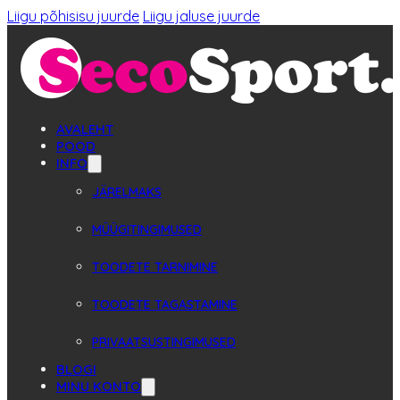
Liigu põhisisu juurde
Liigu jaluse juurde
AVALEHT
POOD
INFO
JÄRELMAKS
MÜÜGITINGIMUSED
TOODETE TARNIMINE
TOODETE TAGASTAMINE
PRIVAATSUSTINGIMUSED
BLOGI
MINU KONTO