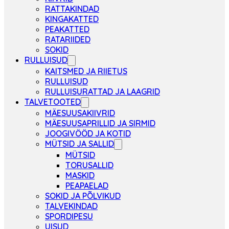
RATTAKINDAD
KINGAKATTED
PEAKATTED
RATARIIDED
SOKID
RULLUISUD
KAITSMED JA RIIETUS
RULLUISUD
RULLUISURATTAD JA LAAGRID
TALVETOOTED
MÄESUUSAKIIVRID
MÄESUUSAPRILLID JA SIRMID
JOOGIVÖÖD JA KOTID
MÜTSID JA SALLID
MÜTSID
TORUSALLID
MASKID
PEAPAELAD
SOKID JA PÕLVIKUD
TALVEKINDAD
SPORDIPESU
UISUD