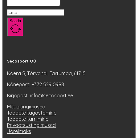
Saada
Secosport OÜ
Kaera 5, Tõrvandi, Tartumaa, 61715
Kõnepost: +372 529 0988
Kirjapost: info@secosport.ee
Müügitingimused
Toodete tagastamine
Toodete tarnimine
Privaatsustingimused
Järelmaks