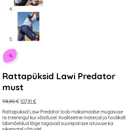
-%
Rattapüksid Lawi Predator
must
Algne
Praegune
119,90
€
107,91
€
hind
hind
Rattapüksid Lawi Predator loob maksimaalse mugavuse
oli:
on:
nii treeningul kui võistlusel. Kvaliteetne materjal ja hoolikalt
119,90 €.
107,91 €.
läbimõeldud lõige tagavad suurepärase istuvuse ka
pikematel sõitudel.