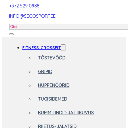
+372 529 0988
INFO@SECOSPORT.EE
Otsi
toodet
FITNESS-CROSSFIT
TÕSTEVÖÖD
GRIPID
HÜPPENÖÖRID
TUGISIDEMED
KUMMILINDID JA LIIKUVUS
RIIETUS-JALATSID