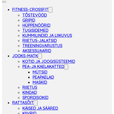
FITNESS-CROSSFIT
TÕSTEVÖÖD
GRIPID
HÜPPENÖÖRID
TUGISIDEMED
KUMMILINDID JA LIIKUVUS
RIIETUS-JALATSID
TREENINGVARUSTUS
AKSESSUAARID
JOOKS-MATK
KOTID JA JOOGISÜSTEEMID
PEA-JA KAELAKATTED
MÜTSID
PEAPAELAD
MASKID
RIIETUS
KINDAD
SPORDISOKID
RATTASÕIT
KÄISED JA SÄÄRED
KIIVRID