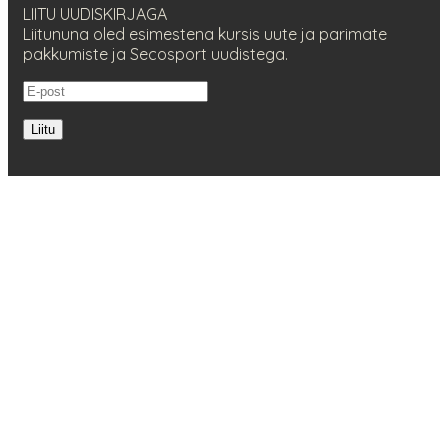
LIITU UUDISKIRJAGA
Liitununa oled esimestena kursis uute ja parimate
pakkumiste ja Secosport uudistega.
Liitu