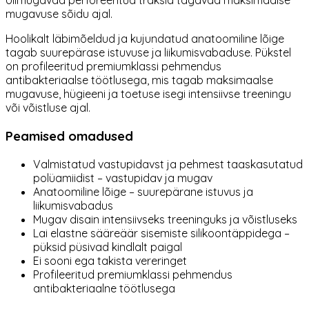
Ülimugavad perforeeritud traksid tagavad maksimaalse
mugavuse sõidu ajal.
Hoolikalt läbimõeldud ja kujundatud anatoomiline lõige
tagab suurepärase istuvuse ja liikumisvabaduse.
Pükstel
on profileeritud premiumklassi pehmendus
antibakteriaalse töötlusega, mis tagab maksimaalse
mugavuse, hügieeni ja toetuse isegi intensiivse treeningu
või võistluse ajal.
Peamised omadused
Valmistatud vastupidavst ja pehmest taaskasutatud
polüamiidist – vastupidav ja mugav
Anatoomiline lõige – suurepärane istuvus ja
liikumisvabadus
Mugav disain intensiivseks treeninguks ja võistluseks
Lai elastne sääreäär sisemiste silikoontäppidega –
püksid püsivad kindlalt paigal
Ei sooni ega takista vereringet
Profileeritud premiumklassi pehmendus
antibakteriaalne töötlusega