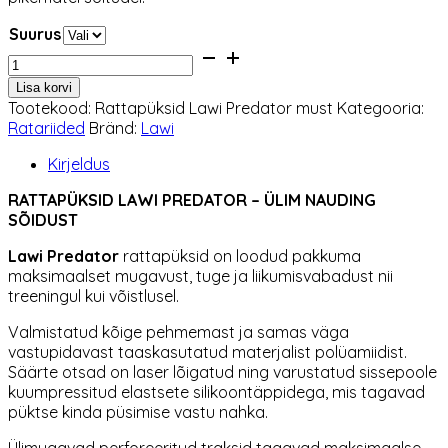
Suurus
Rattapüksid
Lawi
Lisa korvi
Predator
Tootekood:
Rattapüksid Lawi Predator must
Kategooria:
must
Ratariided
Bränd:
Lawi
kogus
Kirjeldus
RATTAPÜKSID
LAWI PREDATOR – ÜLIM NAUDING
SÕIDUST
Lawi Predator
rattapüksid on loodud pakkuma
maksimaalset mugavust, tuge ja liikumisvabadust nii
treeningul kui võistlusel.
Valmistatud kõige pehmemast ja samas väga
vastupidavast taaskasutatud materjalist polüamiidist.
Säärte otsad on laser lõigatud ning varustatud sissepoole
kuumpressitud elastsete silikoontäppidega, mis tagavad
püktse kinda püsimise vastu nahka.