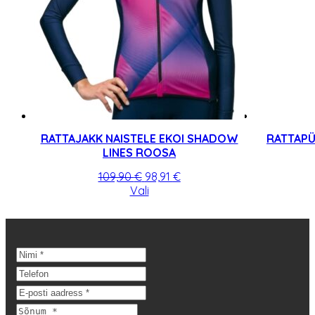
tootelehel.
RATTAJAKK NAISTELE EKOI SHADOW
RATTAPÜ
LINES ROOSA
Algne
Praegune
109,90
€
98,91
€
hind
Sellel
hind
Vali
oli:
tootel
on:
109,90 €.
on
98,91 €.
mitu
varianti.
Valikuid
saab
teha
tootelehel.