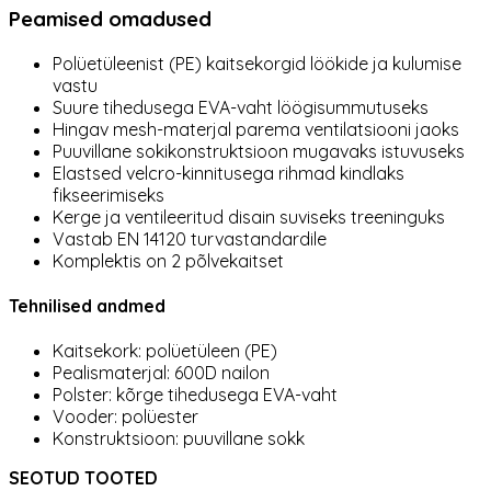
Peamised omadused
Polüetüleenist (PE) kaitsekorgid löökide ja kulumise
vastu
Suure tihedusega EVA-vaht löögisummutuseks
Hingav mesh-materjal parema ventilatsiooni jaoks
Puuvillane sokikonstruktsioon mugavaks istuvuseks
Elastsed velcro-kinnitusega rihmad kindlaks
fikseerimiseks
Kerge ja ventileeritud disain suviseks treeninguks
Vastab EN 14120 turvastandardile
Komplektis on 2 põlvekaitset
Tehnilised andmed
Kaitsekork: polüetüleen (PE)
Pealismaterjal: 600D nailon
Polster: kõrge tihedusega EVA-vaht
Vooder: polüester
Konstruktsioon: puuvillane sokk
SEOTUD TOOTED