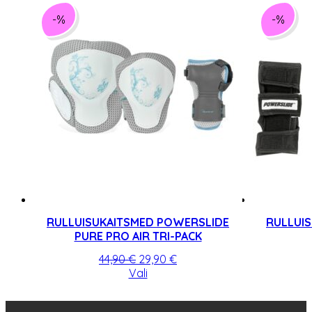
29,90 €.
23,92 €.
-%
-%
RULLUISUKAITSMED POWERSLIDE
RULLUI
PURE PRO AIR TRI-PACK
Algne
Praegune
44,90
€
29,90
€
hind
Sellel
hind
Vali
oli:
tootel
on:
44,90 €.
on
29,90 €.