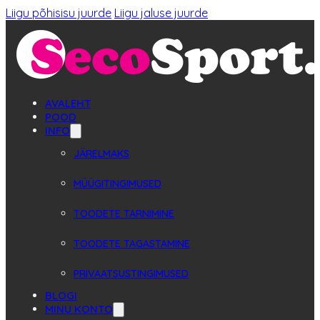
Liigu põhisisu juurde
Liigu jaluse juurde
AVALEHT
POOD
INFO
JÄRELMAKS
MÜÜGITINGIMUSED
TOODETE TARNIMINE
TOODETE TAGASTAMINE
PRIVAATSUSTINGIMUSED
BLOGI
MINU KONTO