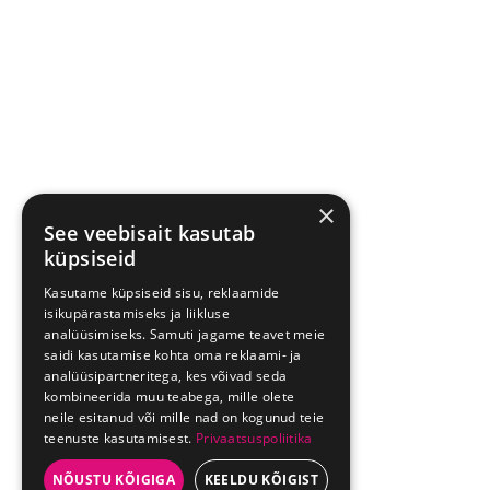
×
See veebisait kasutab
küpsiseid
Kasutame küpsiseid sisu, reklaamide
isikupärastamiseks ja liikluse
analüüsimiseks. Samuti jagame teavet meie
saidi kasutamise kohta oma reklaami- ja
analüüsipartneritega, kes võivad seda
kombineerida muu teabega, mille olete
neile esitanud või mille nad on kogunud teie
teenuste kasutamisest.
Privaatsuspoliitika
NÕUSTU KÕIGIGA
KEELDU KÕIGIST