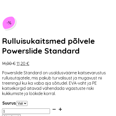
-%
Rulluisukaitsmed põlvele
Powerslide Standard
Algne
Praegune
14,00
€
11,20
€
hind
hind
Powerslide Standard on usaldusväärne kaitsevarustus
oli:
on:
rulluisutajatele, mis pakub turvalisust ja mugavust nii
14,00 €.
11,20 €.
treeningul kui ka vaba aja sõitudel. EVA-vaht ja PE
kaitsekorgid aitavad vähendada vigastuste riski
kukkumiste ja löökide korral.
Suurus
Rulluisukaitsmed
põlvele