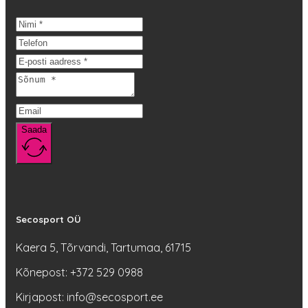
mitu
varianti.
Valikuid
saab
teha
tootelehel.
Saada
Secosport OÜ
Kaera 5, Tõrvandi, Tartumaa, 61715
Kõnepost: +372 529 0988
Kirjapost: info@secosport.ee