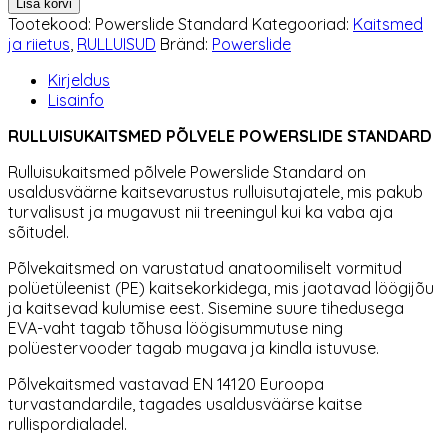
Lisa korvi
Powerslide
Tootekood:
Powerslide Standard
Kategooriad:
Kaitsmed
Standard
ja riietus
,
RULLUISUD
Bränd:
Powerslide
kogus
Kirjeldus
Lisainfo
RULLUISUKAITSMED PÕLVELE POWERSLIDE STANDARD
Rulluisukaitsmed põlvele Powerslide
Standard on
usaldusväärne kaitsevarustus rulluisutajatele, mis pakub
turvalisust ja mugavust nii treeningul kui ka vaba aja
sõitudel.
P
õlvekaitsmed on varustatud anatoomiliselt vormitud
polüetüleenist (PE) kaitsekorkidega, mis jaotavad löögijõu
ja kaitsevad kulumise eest. Sisemine suure tihedusega
EVA-vaht tagab tõhusa löögisummutuse ning
polüestervooder tagab mugava ja kindla istuvuse.
Põlvekaitsmed vastavad EN 14120 Euroopa
turvastandardile, tagades usaldusväärse kaitse
rullispordialadel.