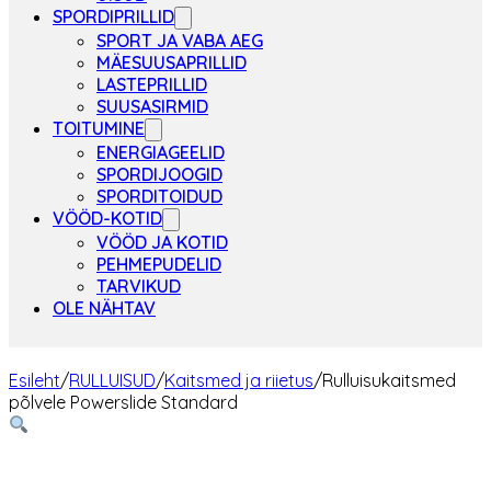
SPORDIPRILLID
SPORT JA VABA AEG
MÄESUUSAPRILLID
LASTEPRILLID
SUUSASIRMID
TOITUMINE
ENERGIAGEELID
SPORDIJOOGID
SPORDITOIDUD
VÖÖD-KOTID
VÖÖD JA KOTID
PEHMEPUDELID
TARVIKUD
OLE NÄHTAV
Esileht
/
RULLUISUD
/
Kaitsmed ja riietus
/
Rulluisukaitsmed
põlvele Powerslide Standard