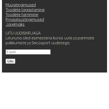
Müügitingimused
Toodete tagastamine
Toodete tarnimine
Privaatsustingimused
Järelmaks
LIITU UUDISKIRJAGA
Liitununa oled esimestena kursis uute ja parimate
pakkumiste ja Secosport uudistega.
Liitu