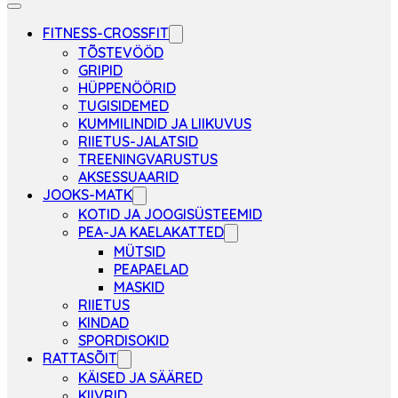
FITNESS-CROSSFIT
TÕSTEVÖÖD
GRIPID
HÜPPENÖÖRID
TUGISIDEMED
KUMMILINDID JA LIIKUVUS
RIIETUS-JALATSID
TREENINGVARUSTUS
AKSESSUAARID
JOOKS-MATK
KOTID JA JOOGISÜSTEEMID
PEA-JA KAELAKATTED
MÜTSID
PEAPAELAD
MASKID
RIIETUS
KINDAD
SPORDISOKID
RATTASÕIT
KÄISED JA SÄÄRED
KIIVRID