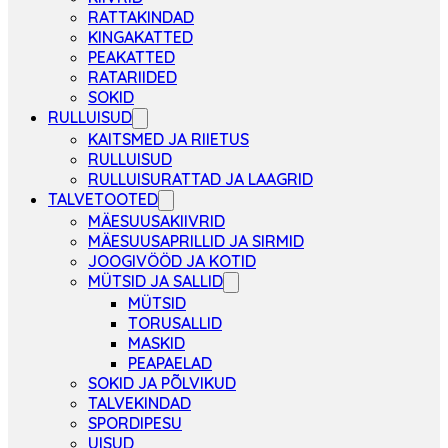
RATTAKINDAD
KINGAKATTED
PEAKATTED
RATARIIDED
SOKID
RULLUISUD
KAITSMED JA RIIETUS
RULLUISUD
RULLUISURATTAD JA LAAGRID
TALVETOOTED
MÄESUUSAKIIVRID
MÄESUUSAPRILLID JA SIRMID
JOOGIVÖÖD JA KOTID
MÜTSID JA SALLID
MÜTSID
TORUSALLID
MASKID
PEAPAELAD
SOKID JA PÕLVIKUD
TALVEKINDAD
SPORDIPESU
UISUD