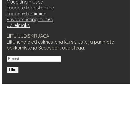
Müügitingimused
Toodete tagastamine
Toodete tarnimine
Privaatsustingimused
Järelmaks
LIITU UUDISKIRJAGA
Liitununa oled esimestena kursis uute ja parimate
pakkumiste ja Secosport uudistega.
Liitu