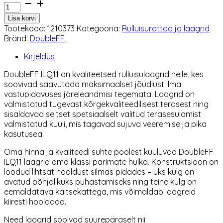
Rulluisulaagrid
DoubleFF
Lisa korvi
ILQ11
Tootekood:
1210373
Kategooria:
Rulluisurattad ja laagrid
kogus
Bränd:
DoubleFF
Kirjeldus
DoubleFF ILQ11 on kvaliteetsed rulluisulaagrid neile, kes
soovivad saavutada maksimaalset jõudlust ilma
vastupidavuses järeleandmisi tegemata. Laagrid on
valmistatud tugevast kõrgekvaliteedilisest terasest ning
sisaldavad seitset spetsiaalselt valitud terasesulamist
valmistatud kuuli, mis tagavad sujuva veeremise ja pika
kasutusea.
Oma hinna ja kvaliteedi suhte poolest kuuluvad DoubleFF
ILQ11 laagrid oma klassi parimate hulka. Konstruktsioon on
loodud lihtsat hooldust silmas pidades – üks külg on
avatud põhjalikuks puhastamiseks ning teine külg on
eemaldatava kaitsekattega, mis võimaldab laagreid
kiiresti hooldada.
Need laagrid sobivad suurepäraselt nii