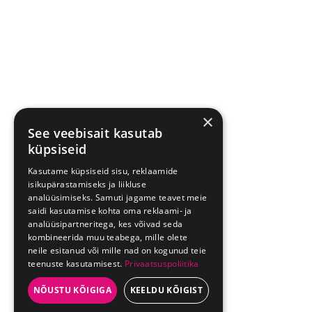
×
See veebisait kasutab
küpsiseid
Kasutame küpsiseid sisu, reklaamide
isikupärastamiseks ja liikluse
analüüsimiseks. Samuti jagame teavet meie
saidi kasutamise kohta oma reklaami- ja
analüüsipartneritega, kes võivad seda
kombineerida muu teabega, mille olete
neile esitanud või mille nad on kogunud teie
teenuste kasutamisest.
Privaatsuspoliitika
NÕUSTU KÕIGIGA
KEELDU KÕIGIST