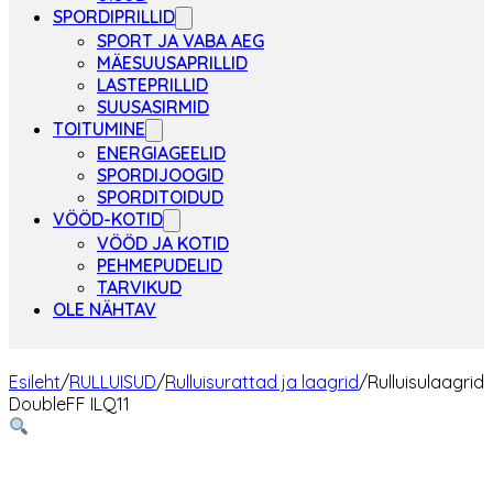
SPORDIPRILLID
SPORT JA VABA AEG
MÄESUUSAPRILLID
LASTEPRILLID
SUUSASIRMID
TOITUMINE
ENERGIAGEELID
SPORDIJOOGID
SPORDITOIDUD
VÖÖD-KOTID
VÖÖD JA KOTID
PEHMEPUDELID
TARVIKUD
OLE NÄHTAV
Esileht
/
RULLUISUD
/
Rulluisurattad ja laagrid
/
Rulluisulaagrid
DoubleFF ILQ11