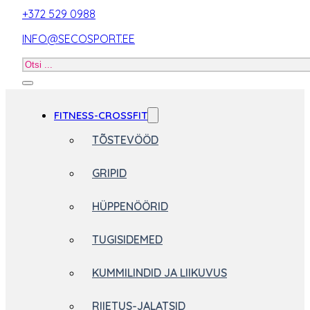
+372 529 0988
INFO@SECOSPORT.EE
Otsi
toodet
FITNESS-CROSSFIT
TÕSTEVÖÖD
GRIPID
HÜPPENÖÖRID
TUGISIDEMED
KUMMILINDID JA LIIKUVUS
RIIETUS-JALATSID