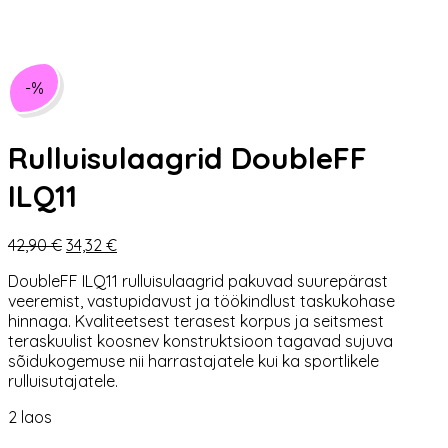
-%
Rulluisulaagrid DoubleFF
ILQ11
Algne
Praegune
42,90
€
34,32
€
hind
hind
DoubleFF ILQ11 rulluisulaagrid pakuvad suurepärast
oli:
on:
veeremist, vastupidavust ja töökindlust taskukohase
42,90 €.
34,32 €.
hinnaga. Kvaliteetsest terasest korpus ja seitsmest
teraskuulist koosnev konstruktsioon tagavad sujuva
sõidukogemuse nii harrastajatele kui ka sportlikele
rulluisutajatele.
2 laos