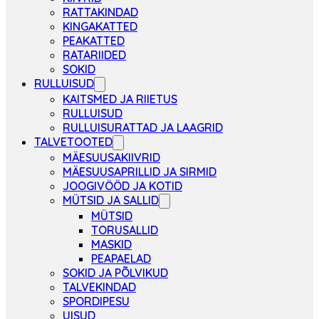
RATTAKINDAD
KINGAKATTED
PEAKATTED
RATARIIDED
SOKID
RULLUISUD
KAITSMED JA RIIETUS
RULLUISUD
RULLUISURATTAD JA LAAGRID
TALVETOOTED
MÄESUUSAKIIVRID
MÄESUUSAPRILLID JA SIRMID
JOOGIVÖÖD JA KOTID
MÜTSID JA SALLID
MÜTSID
TORUSALLID
MASKID
PEAPAELAD
SOKID JA PÕLVIKUD
TALVEKINDAD
SPORDIPESU
UISUD