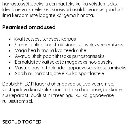
harrastussõitudeks, treeninguteks kui ka võistlemiseks.
Ideaalne valik neile, kes soovivad usaldusväärset jõudlust
ilma keraamiliste laagrite kõrgema hinnata.
Peamised omadused
Kvaliteetsest terasest korpus
7 teraskuuliga konstruktsioon sujuvaks veeremiseks
Väga hea hinna ja kvaliteedi suhe
Avatud ühelt poolt lihtsaks puhastamiseks
Eemaldatav kaitsekate mugavaks hoolduseks
Vastupidav ja töökindel igapäevaseks kasutamiseks
Sobib nii harrastajatele kui ka sportlastele
DoubleFF ILQ11 laagrid ühendavad sujuva veeremise,
vastupidava konstruktsiooni ja lihtsa hoolduse, pakkudes
suurepärast jõudlust nii treeningul kui ka igapäevasel
rulluisutamisel.
SEOTUD TOOTED