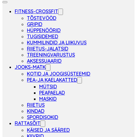
FITNESS-CROSSFIT
TÕSTEVÖÖD
GRIPID
HÜPPENÖÖRID
TUGISIDEMED
KUMMILINDID JA LIIKUVUS
RIIETUS-JALATSID
TREENINGVARUSTUS
AKSESSUAARID
JOOKS-MATK
KOTID JA JOOGISÜSTEEMID
PEA-JA KAELAKATTED
MÜTSID
PEAPAELAD
MASKID
RIIETUS
KINDAD
SPORDISOKID
RATTASÕIT
KÄISED JA SÄÄRED
KIIVRID