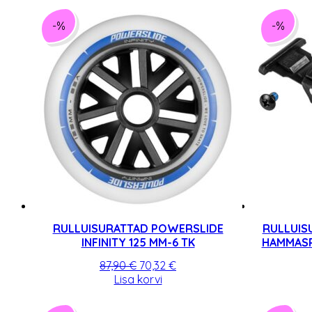
-%
-%
RULLUISURATTAD POWERSLIDE
RULLUIS
INFINITY 125 MM-6 TK
HAMMASR
Algne
Praegune
87,90
€
70,32
€
hind
hind
Lisa korvi
oli:
on:
87,90 €.
70,32 €.