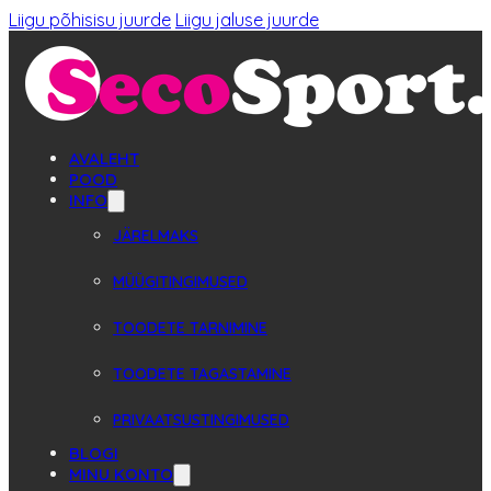
Liigu põhisisu juurde
Liigu jaluse juurde
AVALEHT
POOD
INFO
JÄRELMAKS
MÜÜGITINGIMUSED
TOODETE TARNIMINE
TOODETE TAGASTAMINE
PRIVAATSUSTINGIMUSED
BLOGI
MINU KONTO