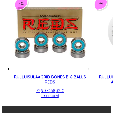
-%
-%
RULLUISULAAGRID BONES BIG BALLS
RULLU
REDS
Algne
Praegune
72,90
€
58,32
€
hind
hind
Lisa korvi
oli:
on:
72,90 €.
58,32 €.