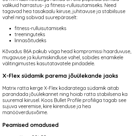
valikuid harrastus- ja fitness-rulluisutamiseks. Need
tagavad hea tasakaalu kiiruse, juhitavuse ja stabiilsuse
vahel ning sobivad suurepäraselt:
fitness-rulluisutamiseks
treeninguteks
linnasõitudeks
Kõvadus 86A pakub väga head kompromissi haarduvuse,
mugavuse ja kulumiskindluse vahel, sobides enamikele
välitingimustes kasutatavatele pindadele.
X-Flex südamik parema jõuülekande jaoks
Matrix ratta kerge X-Flex kodaratega südamik aitab
parandada jõuülekannet ning hoiab ratta stabiilsena ka
suuremal kiirusel. Koos Bullet Profile profiiliga tagab see
sujuva veeremise, kiire kiirenduse ja hea
manööverdusvõime.
Peamised omadused