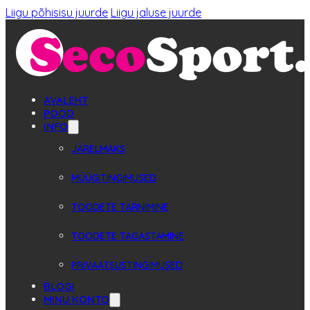
Liigu põhisisu juurde
Liigu jaluse juurde
AVALEHT
POOD
INFO
JÄRELMAKS
MÜÜGITINGIMUSED
TOODETE TARNIMINE
TOODETE TAGASTAMINE
PRIVAATSUSTINGIMUSED
BLOGI
MINU KONTO