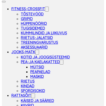
FITNESS-CROSSFIT
TÕSTEVÖÖD
GRIPID
HÜPPENÖÖRID
TUGISIDEMED
KUMMILINDID JA LIIKUVUS
RIIETUS-JALATSID
TREENINGVARUSTUS
AKSESSUAARID
JOOKS-MATK
KOTID JA JOOGISÜSTEEMID
PEA-JA KAELAKATTED
MÜTSID
PEAPAELAD
MASKID
RIIETUS
KINDAD
SPORDISOKID
RATTASÕIT
KÄISED JA SÄÄRED
KIIVRID