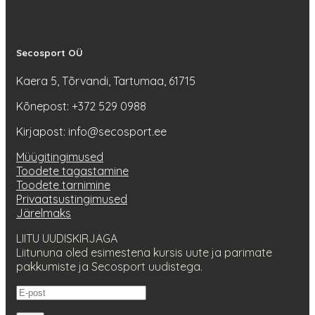
Secosport OÜ
Kaera 5, Tõrvandi, Tartumaa, 61715
Kõnepost: +372 529 0988
Kirjapost: info@secosport.ee
Müügitingimused
Toodete tagastamine
Toodete tarnimine
Privaatsustingimused
Järelmaks
LIITU UUDISKIRJAGA
Liitununa oled esimestena kursis uute ja parimate
pakkumiste ja Secosport uudistega.