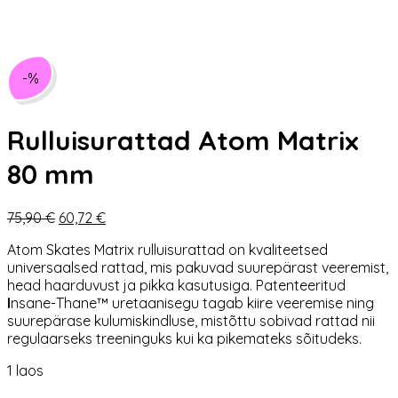
-%
Rulluisurattad Atom Matrix
80 mm
Algne
Praegune
75,90
€
60,72
€
hind
hind
Atom Skates
Matrix rulluisurattad on kvaliteetsed
oli:
on:
universaalsed rattad, mis pakuvad suurepärast veeremist,
75,90 €.
60,72 €.
head haarduvust ja pikka kasutusiga. Patenteeritud
I
nsane-Thane™ uretaanisegu tagab kiire veeremise ning
suurepärase kulumiskindluse, mistõttu sobivad rattad nii
regulaarseks treeninguks kui ka pikemateks sõitudeks.
1 laos