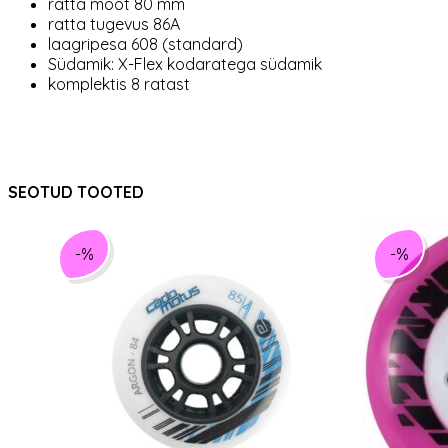
ratta mõõt 80 mm
ratta tugevus 86A
laagripesa 608 (standard)
Südamik: X-Flex kodaratega südamik
komplektis 8 ratast
SEOTUD TOOTED
-%
-%