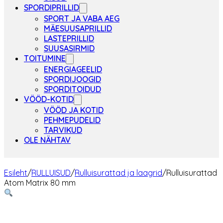
SPORDIPRILLID
SPORT JA VABA AEG
MÄESUUSAPRILLID
LASTEPRILLID
SUUSASIRMID
TOITUMINE
ENERGIAGEELID
SPORDIJOOGID
SPORDITOIDUD
VÖÖD-KOTID
VÖÖD JA KOTID
PEHMEPUDELID
TARVIKUD
OLE NÄHTAV
Esileht
/
RULLUISUD
/
Rulluisurattad ja laagrid
/
Rulluisurattad
Atom Matrix 80 mm