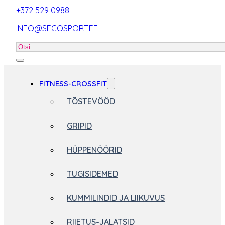
+372 529 0988
INFO@SECOSPORT.EE
Otsi
toodet
FITNESS-CROSSFIT
TÕSTEVÖÖD
GRIPID
HÜPPENÖÖRID
TUGISIDEMED
KUMMILINDID JA LIIKUVUS
RIIETUS-JALATSID