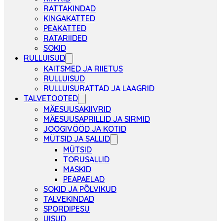
RATTAKINDAD
KINGAKATTED
PEAKATTED
RATARIIDED
SOKID
RULLUISUD
KAITSMED JA RIIETUS
RULLUISUD
RULLUISURATTAD JA LAAGRID
TALVETOOTED
MÄESUUSAKIIVRID
MÄESUUSAPRILLID JA SIRMID
JOOGIVÖÖD JA KOTID
MÜTSID JA SALLID
MÜTSID
TORUSALLID
MASKID
PEAPAELAD
SOKID JA PÕLVIKUD
TALVEKINDAD
SPORDIPESU
UISUD