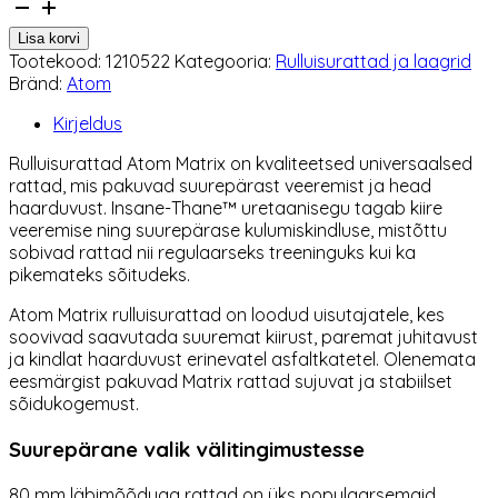
Rulluisurattad
Atom
Lisa korvi
Matrix
Tootekood:
1210522
Kategooria:
Rulluisurattad ja laagrid
80
Bränd:
Atom
mm
kogus
Kirjeldus
Rulluisurattad Atom Matrix on kvaliteetsed universaalsed
rattad, mis pakuvad suurepärast veeremist ja head
haarduvust. Insane-Thane™ uretaanisegu tagab kiire
veeremise ning suurepärase kulumiskindluse, mistõttu
sobivad rattad nii regulaarseks treeninguks kui ka
pikemateks sõitudeks.
Atom Matrix rulluisurattad on loodud uisutajatele, kes
soovivad saavutada suuremat kiirust, paremat juhitavust
ja kindlat haarduvust erinevatel asfaltkatetel. Olenemata
eesmärgist pakuvad Matrix rattad sujuvat ja stabiilset
sõidukogemust.
Suurepärane valik välitingimustesse
80 mm läbimõõduga rattad on üks populaarsemaid