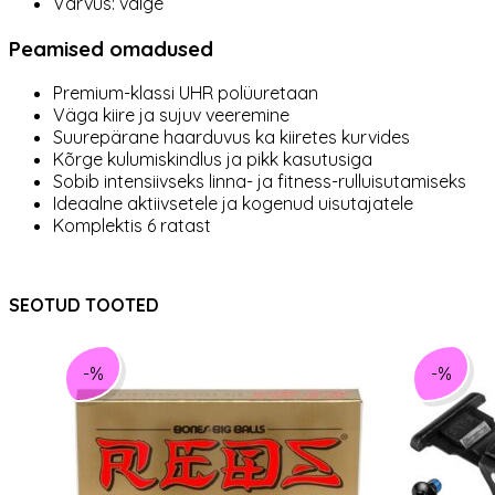
Värvus: valge
Peamised omadused
Premium-klassi UHR polüuretaan
Väga kiire ja sujuv veeremine
Suurepärane haarduvus ka kiiretes kurvides
Kõrge kulumiskindlus ja pikk kasutusiga
Sobib intensiivseks linna- ja fitness-rulluisutamiseks
Ideaalne aktiivsetele ja kogenud uisutajatele
Komplektis 6 ratast
SEOTUD TOOTED
-%
-%