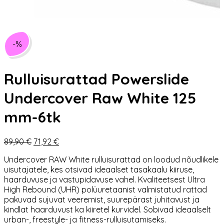
-%
Rulluisurattad Powerslide
Undercover Raw White 125
mm-6tk
Algne
Praegune
89,90
€
71,92
€
hind
hind
Undercover
RAW White rulluisurattad on loodud nõudlikele
oli:
on:
uisutajatele, kes otsivad ideaalset tasakaalu kiiruse,
89,90 €.
71,92 €.
haarduvuse ja vastupidavuse vahel. Kvaliteetsest Ultra
High Rebound (UHR) polüuretaanist valmistatud rattad
pakuvad sujuvat veeremist, suurepärast juhitavust ja
kindlat haarduvust ka kiiretel kurvidel. Sobivad ideaalselt
urban-, freestyle- ja fitness-rulluisutamiseks.