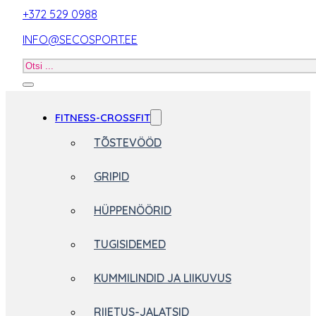
+372 529 0988
INFO@SECOSPORT.EE
Otsi
toodet
FITNESS-CROSSFIT
TÕSTEVÖÖD
GRIPID
HÜPPENÖÖRID
TUGISIDEMED
KUMMILINDID JA LIIKUVUS
RIIETUS-JALATSID