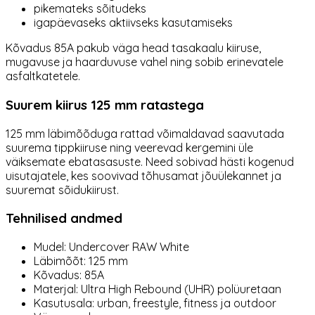
pikemateks sõitudeks
igapäevaseks aktiivseks kasutamiseks
Kõvadus 85A pakub väga head tasakaalu kiiruse,
mugavuse ja haarduvuse vahel ning sobib erinevatele
asfaltkatetele.
Suurem kiirus 125 mm ratastega
125 mm läbimõõduga rattad võimaldavad saavutada
suurema tippkiiruse ning veerevad kergemini üle
väiksemate ebatasasuste. Need sobivad hästi kogenud
uisutajatele, kes soovivad tõhusamat jõuülekannet ja
suuremat sõidukiirust.
Tehnilised andmed
Mudel: Undercover RAW White
Läbimõõt: 125 mm
Kõvadus: 85A
Materjal: Ultra High Rebound (UHR) polüuretaan
Kasutusala: urban, freestyle, fitness ja outdoor