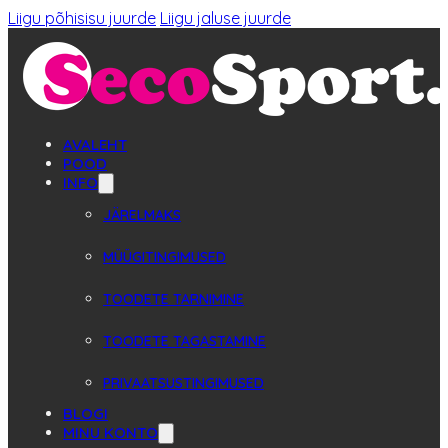
Liigu põhisisu juurde
Liigu jaluse juurde
AVALEHT
POOD
INFO
JÄRELMAKS
MÜÜGITINGIMUSED
TOODETE TARNIMINE
TOODETE TAGASTAMINE
PRIVAATSUSTINGIMUSED
BLOGI
MINU KONTO