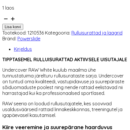
1 laos
Rulluisurattad
Powerslide
Lisa korvi
Undercover
Tootekood:
1210536
Kategooria:
Rulluisurattad ja laagrid
Raw
Bränd:
Powerslide
White
125
Kirjeldus
mm-
6tk
TIPPTASEMEL RULLUISURATTAD AKTIIVSELE UISUTAJALE
kogus
Undercover
RAW White kuulub maailma ühe
tunnustatuima järelturu rulluisurataste sarja. Undercover
on tuntud oma kvaliteedi, vastupidavuse ja suurepäraste
sõiduomaduste poolest ning nende rattaid eelistavad nii
harrastajad kui ka professionaalsed sportlased.
RAW seeria on loodud rulluisutajatele, kes soovivad
usaldusväärseid rattaid linnakeskkonnas, treeningutel ja
igapäevasel kasutamisel.
Kiire veeremine ja suurepärane haarduvus