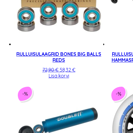
RULLUISULAAGRID BONES BIG BALLS
RULLUIS
REDS
HAMMASR
Algne
Praegune
72,90
€
58,32
€
hind
hind
Lisa korvi
oli:
on:
72,90 €.
58,32 €.
-%
-%