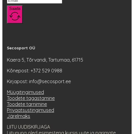
Saada
Secosport OÜ
Kaera 5, Tõrvandi, Tartumaa, 61715
Kõnepost: +372 529 0988
Kirjapost: info@secosport.ee
Müügitingimused
Toodete tagastamine
Toodete tarnimine
Privaatsustingimused
Järelmaks
LIITU UUDISKIRJAGA
Liitununa oled esimestena kursis uute ja parimate