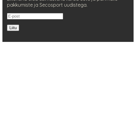
pakkumiste ja Secosport uudistega.
Liitu