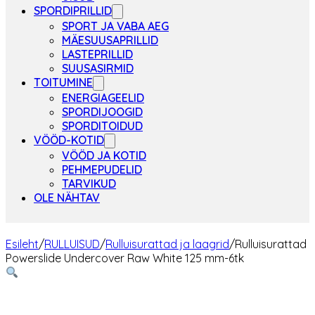
SPORDIPRILLID
SPORT JA VABA AEG
MÄESUUSAPRILLID
LASTEPRILLID
SUUSASIRMID
TOITUMINE
ENERGIAGEELID
SPORDIJOOGID
SPORDITOIDUD
VÖÖD-KOTID
VÖÖD JA KOTID
PEHMEPUDELID
TARVIKUD
OLE NÄHTAV
Esileht
/
RULLUISUD
/
Rulluisurattad ja laagrid
/
Rulluisurattad
Powerslide Undercover Raw White 125 mm-6tk