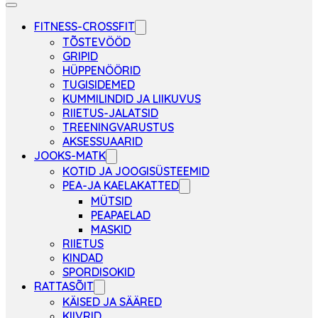
FITNESS-CROSSFIT
TÕSTEVÖÖD
GRIPID
HÜPPENÖÖRID
TUGISIDEMED
KUMMILINDID JA LIIKUVUS
RIIETUS-JALATSID
TREENINGVARUSTUS
AKSESSUAARID
JOOKS-MATK
KOTID JA JOOGISÜSTEEMID
PEA-JA KAELAKATTED
MÜTSID
PEAPAELAD
MASKID
RIIETUS
KINDAD
SPORDISOKID
RATTASÕIT
KÄISED JA SÄÄRED
KIIVRID