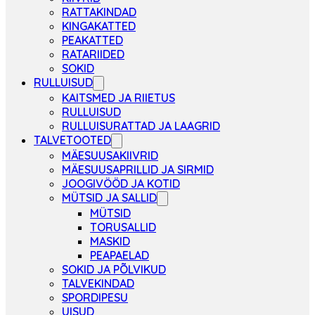
RATTAKINDAD
KINGAKATTED
PEAKATTED
RATARIIDED
SOKID
RULLUISUD
KAITSMED JA RIIETUS
RULLUISUD
RULLUISURATTAD JA LAAGRID
TALVETOOTED
MÄESUUSAKIIVRID
MÄESUUSAPRILLID JA SIRMID
JOOGIVÖÖD JA KOTID
MÜTSID JA SALLID
MÜTSID
TORUSALLID
MASKID
PEAPAELAD
SOKID JA PÕLVIKUD
TALVEKINDAD
SPORDIPESU
UISUD