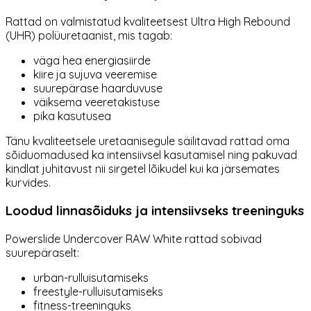
Rattad on valmistatud kvaliteetsest Ultra High Rebound
(UHR) polüuretaanist, mis tagab:
väga hea energiasiirde
kiire ja sujuva veeremise
suurepärase haarduvuse
väiksema veeretakistuse
pika kasutusea
Tänu kvaliteetsele uretaanisegule säilitavad rattad oma
sõiduomadused ka intensiivsel kasutamisel ning pakuvad
kindlat juhitavust nii sirgetel lõikudel kui ka järsemates
kurvides.
Loodud linnasõiduks ja intensiivseks treeninguks
Powerslide Undercover RAW White rattad sobivad
suurepäraselt:
urban-rulluisutamiseks
freestyle-rulluisutamiseks
fitness-treeninguks