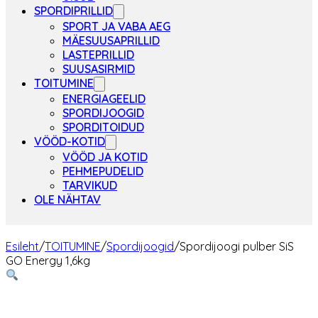
SPORDIPRILLID
SPORT JA VABA AEG
MÄESUUSAPRILLID
LASTEPRILLID
SUUSASIRMID
TOITUMINE
ENERGIAGEELID
SPORDIJOOGID
SPORDITOIDUD
VÖÖD-KOTID
VÖÖD JA KOTID
PEHMEPUDELID
TARVIKUD
OLE NÄHTAV
Esileht
/
TOITUMINE
/
Spordijoogid
/
Spordijoogi pulber SiS
GO Energy 1,6kg