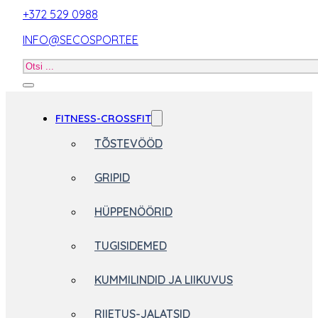
+372 529 0988
INFO@SECOSPORT.EE
Otsi
toodet
FITNESS-CROSSFIT
TÕSTEVÖÖD
GRIPID
HÜPPENÖÖRID
TUGISIDEMED
KUMMILINDID JA LIIKUVUS
RIIETUS-JALATSID