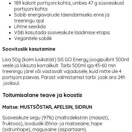
189 kalorit portsjoni kohta, umbes 47 g süsivesikuid
portsjoni kohta
Sobib energiavarude täiendamiseks enne ja
treeningu ajal
Lihtne seedida
Võib kasutada süsivesikute laadimise etapis
Veganitele sobilik
Soovituslik kasutamine
Lisa 50g (kolm lusikatäit) SiS GO Energy joogipulbrit 500ml
veele ja loksuta korralikult. Tarbi 500ml iga 45-60 min
treeningu järel või vastavalt vajadusele, kuid mitte üle 4
portsjoni päevas. Pärast valmistamist tarbi jook ära 24h
jooksul.
Toitumisalane teave ja koostis
Maitse: MUSTSÕSTAR, APELSIN, SIDRUN
Süsivesikute segu (97%) (maltodekstriin (maisist),
fruktoos), looduslik lõhna- ja maitseaine, hape
(sidrunhape), magusaine (aspartaam).