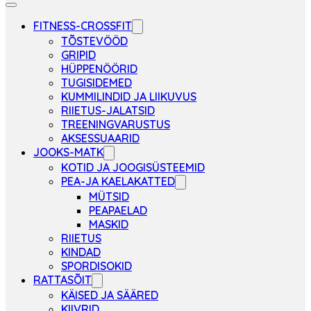
FITNESS-CROSSFIT
TÕSTEVÖÖD
GRIPID
HÜPPENÖÖRID
TUGISIDEMED
KUMMILINDID JA LIIKUVUS
RIIETUS-JALATSID
TREENINGVARUSTUS
AKSESSUAARID
JOOKS-MATK
KOTID JA JOOGISÜSTEEMID
PEA-JA KAELAKATTED
MÜTSID
PEAPAELAD
MASKID
RIIETUS
KINDAD
SPORDISOKID
RATTASÕIT
KÄISED JA SÄÄRED
KIIVRID