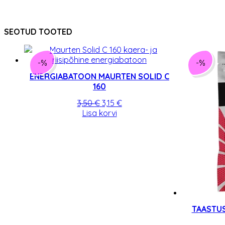
SEOTUD TOOTED
-%
-%
ENERGIABATOON MAURTEN SOLID C
160
Algne
Praegune
3,50
€
3,15
€
hind
hind
Lisa korvi
oli:
on:
3,50 €.
3,15 €.
TAASTUS