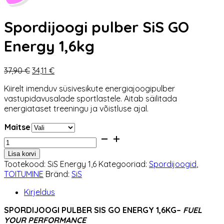
Spordijoogi pulber SiS GO
Energy 1,6kg
Algne
Praegune
37,90
€
34,11
€
hind
hind
Kiirelt imenduv süsivesikute energiajoogipulber
oli:
on:
vastupidavusalade sportlastele. Aitab säilitada
37,90 €.
34,11 €.
energiataset treeningu ja võistluse ajal.
Maitse
Spordijoogi
pulber
Lisa korvi
SiS
Tootekood:
SiS Energy 1,6
Kategooriad:
Spordijoogid
,
GO
TOITUMINE
Bränd:
SiS
Energy
1,6kg
Kirjeldus
kogus
SPORDIJOOGI PULBER SIS GO ENERGY 1,6KG–
FUEL
YOUR PERFORMANCE