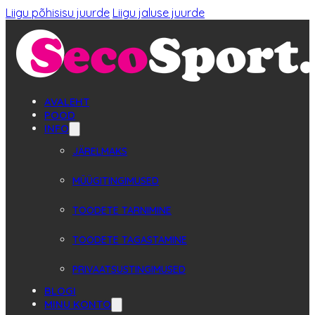
Liigu põhisisu juurde
Liigu jaluse juurde
AVALEHT
POOD
INFO
JÄRELMAKS
MÜÜGITINGIMUSED
TOODETE TARNIMINE
TOODETE TAGASTAMINE
PRIVAATSUSTINGIMUSED
BLOGI
MINU KONTO