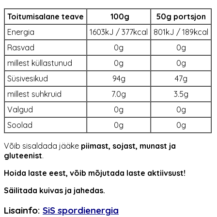
Toitumisalane teave
100g
50g portsjon
Energia
1603kJ / 377kcal
801kJ / 189kcal
Rasvad
0g
0g
millest küllastunud
0g
0g
Süsivesikud
94g
47g
millest suhkruid
7.0g
3.5g
Valgud
0g
0g
Soolad
0g
0g
Võib sisaldada jääke
piimast, sojast, munast ja
gluteenist
.
Hoida laste eest, võib mõjutada laste aktiivsust!
Säilitada kuivas ja jahedas.​
Lisainfo:
SiS spordienergia