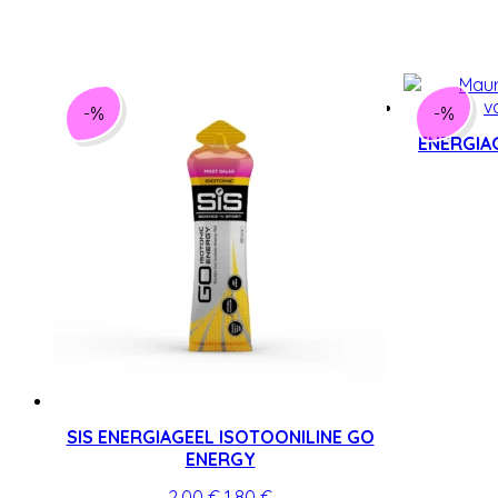
-%
-%
ENERGIA
SIS ENERGIAGEEL ISOTOONILINE GO
ENERGY
Algne
Praegune
2,00
€
1,80
€