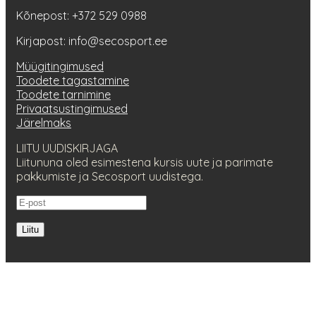
Kõnepost: +372 529 0988
Kirjapost: info@secosport.ee
Müügitingimused
Toodete tagastamine
Toodete tarnimine
Privaatsustingimused
Järelmaks
LIITU UUDISKIRJAGA
Liitununa oled esimestena kursis uute ja parimate
pakkumiste ja Secosport uudistega.
Liitu