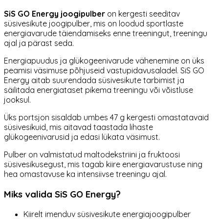
SiS GO Energy joogipulber
on kergesti seeditav
süsivesikute joogipulber, mis on loodud sportlaste
energiavarude täiendamiseks enne treeningut, treeningu
ajal ja pärast seda.
Energiapuudus ja glükogeenivarude vähenemine on üks
peamisi väsimuse põhjuseid vastupidavusaladel. SiS GO
Energy aitab suurendada süsivesikute tarbimist ja
säilitada energiataset pikema treeningu või võistluse
jooksul.
Üks portsjon sisaldab umbes 47 g kergesti omastatavaid
süsivesikuid, mis aitavad taastada lihaste
glükogeenivarusid ja edasi lükata väsimust.
Pulber on valmistatud maltodekstriini ja fruktoosi
süsivesikusegust, mis tagab kiire energiavarustuse ning
hea omastavuse ka intensiivse treeningu ajal.
Miks valida SiS GO Energy?
Kiirelt imenduv süsivesikute energiajoogipulber