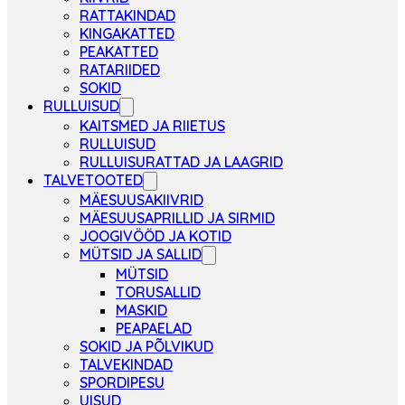
RATTAKINDAD
KINGAKATTED
PEAKATTED
RATARIIDED
SOKID
RULLUISUD
KAITSMED JA RIIETUS
RULLUISUD
RULLUISURATTAD JA LAAGRID
TALVETOOTED
MÄESUUSAKIIVRID
MÄESUUSAPRILLID JA SIRMID
JOOGIVÖÖD JA KOTID
MÜTSID JA SALLID
MÜTSID
TORUSALLID
MASKID
PEAPAELAD
SOKID JA PÕLVIKUD
TALVEKINDAD
SPORDIPESU
UISUD