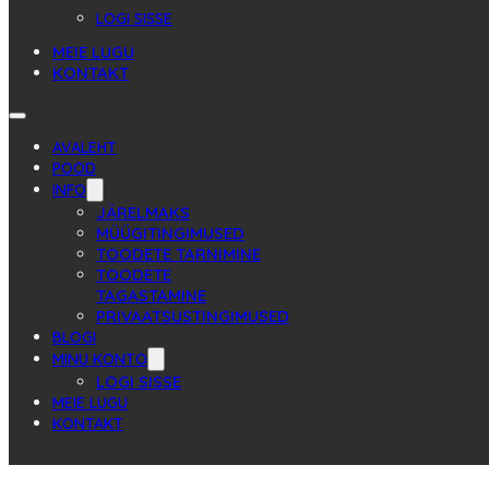
LOGI SISSE
MEIE LUGU
KONTAKT
AVALEHT
POOD
INFO
JÄRELMAKS
MÜÜGITINGIMUSED
TOODETE TARNIMINE
TOODETE
TAGASTAMINE
PRIVAATSUSTINGIMUSED
BLOGI
MINU KONTO
LOGI SISSE
MEIE LUGU
KONTAKT