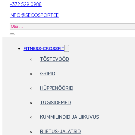
+372 529 0988
INFO@SECOSPORT.EE
Otsi
toodet
FITNESS-CROSSFIT
TÕSTEVÖÖD
GRIPID
HÜPPENÖÖRID
TUGISIDEMED
KUMMILINDID JA LIIKUVUS
RIIETUS-JALATSID