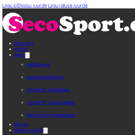
Liigu põhisisu juurde
Liigu jaluse juurde
AVALEHT
POOD
INFO
JÄRELMAKS
MÜÜGITINGIMUSED
TOODETE TARNIMINE
TOODETE TAGASTAMINE
PRIVAATSUSTINGIMUSED
BLOGI
MINU KONTO