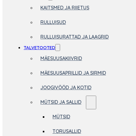
KAITSMED JA RIIETUS
RULLUISUD
RULLUISURATTAD JA LAAGRID
TALVETOOTED
MÄESUUSAKIIVRID
MÄESUUSAPRILLID JA SIRMID
JOOGIVÖÖD JA KOTID
MÜTSID JA SALLID
MÜTSID
TORUSALLID