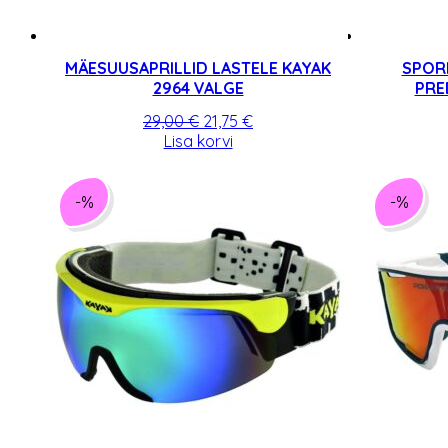
MÄESUUSAPRILLID LASTELE KAYAK
SPOR
2964 VALGE
PRE
Algne
Praegune
29,00
€
21,75
€
hind
hind
Lisa korvi
oli:
on:
29,00 €.
21,75 €.
-%
-%