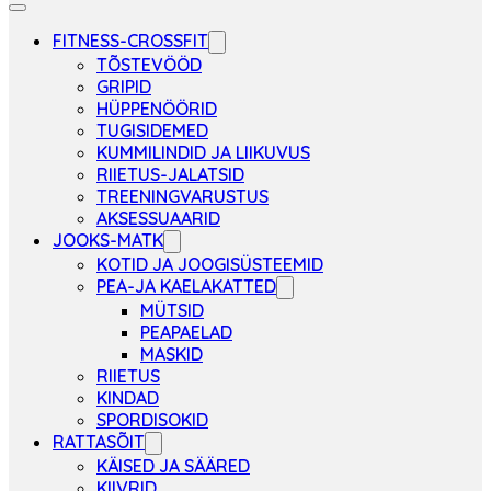
FITNESS-CROSSFIT
TÕSTEVÖÖD
GRIPID
HÜPPENÖÖRID
TUGISIDEMED
KUMMILINDID JA LIIKUVUS
RIIETUS-JALATSID
TREENINGVARUSTUS
AKSESSUAARID
JOOKS-MATK
KOTID JA JOOGISÜSTEEMID
PEA-JA KAELAKATTED
MÜTSID
PEAPAELAD
MASKID
RIIETUS
KINDAD
SPORDISOKID
RATTASÕIT
KÄISED JA SÄÄRED
KIIVRID