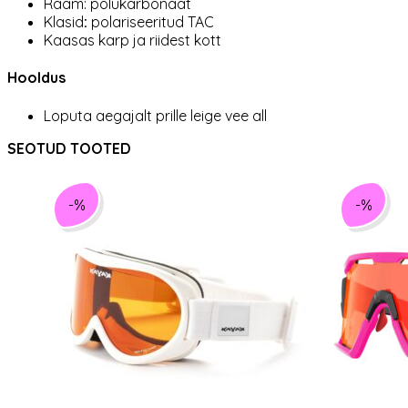
Raam: polükarbonaat
Klasid
:
polariseeritud TAC
Kaasas karp ja riidest kott
Hooldus
Loputa aegajalt prille leige vee all
SEOTUD TOOTED
-%
-%