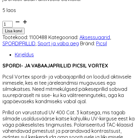
5 laos
Spordi-
ja
Lisa korvi
vabaajaprillid
Tootekood:
1100488
Kategooriad:
Aksessuaarid
,
Picsil
SPORDIPRILLID
,
Sport ja vaba aeg
Bränd:
Picsil
Vortex
kogus
Kirjeldus
SPORDI- JA VABAAJAPRILLID PICSIL VORTEX
Picsil
Vortex spordi- ja vabaajaprillid on loodud aktiivsele
inimesele, kes ei tee järeleandmisi mugavuses ega
silmakaitses. Need mitmekülgsed päikeseprillid sobivad
suurepäraselt nii sise- kui ka välitreeninguteks, aga ka
igapäevaseks kandmiseks vabal ajal.
Prillid on varustatud UV 400 Cat. 3 kaitsega, mis tagab
silmade usaldusväärse kaitse kahjuliku UV-kiirguse eest ka
väga päikeselistes tingimustes. Polariseeritud TAC-klaasid
vähendavad pimestust ja parandavad kontrastsust,
aidates sul keskenduda oma sooritusele ja liikumisele.