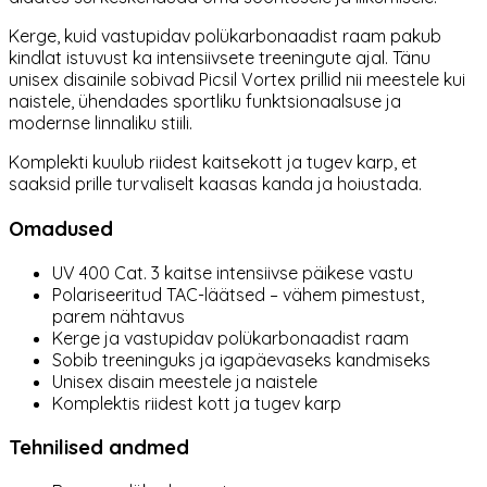
Kerge, kuid vastupidav polükarbonaadist raam pakub
kindlat istuvust ka intensiivsete treeningute ajal. Tänu
unisex disainile sobivad Picsil Vortex prillid nii meestele kui
naistele, ühendades sportliku funktsionaalsuse ja
modernse linnaliku stiili.
Komplekti kuulub riidest kaitsekott ja tugev karp, et
saaksid prille turvaliselt kaasas kanda ja hoiustada.
Omadused
UV 400 Cat. 3 kaitse intensiivse päikese vastu
Polariseeritud TAC-läätsed – vähem pimestust,
parem nähtavus
Kerge ja vastupidav polükarbonaadist raam
Sobib treeninguks ja igapäevaseks kandmiseks
Unisex disain meestele ja naistele
Komplektis riidest kott ja tugev karp
Tehnilised andmed