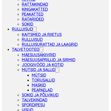
RATTAKINDAD
KINGAKATTED
PEAKATTED
RATARIIDED
SOKID
RULLUISUD
KAITSMED JA RIIETUS
RULLUISUD
RULLUISURATTAD JA LAAGRID
TALVETOOTED
MÄESUUSAKIIVRID
MÄESUUSAPRILLID JA SIRMID
JOOGIVÖÖD JA KOTID
MÜTSID JA SALLID
MÜTSID
TORUSALLID
MASKID
PEAPAELAD
SOKID JA PÕLVIKUD
TALVEKINDAD
SPORDIPESU
UISUD