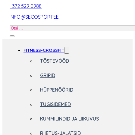
+372 529 0988
INFO@SECOSPORT.EE
Otsi
toodet
FITNESS-CROSSFIT
TÕSTEVÖÖD
GRIPID
HÜPPENÖÖRID
TUGISIDEMED
KUMMILINDID JA LIIKUVUS
RIIETUS-JALATSID