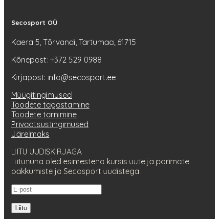
Secosport OÜ
Kaera 5, Tõrvandi, Tartumaa, 61715
Kõnepost: +372 529 0988
Kirjapost: info@secosport.ee
Müügitingimused
Toodete tagastamine
Toodete tarnimine
Privaatsustingimused
Järelmaks
LIITU UUDISKIRJAGA
Liitununa oled esimestena kursis uute ja parimate
pakkumiste ja Secosport uudistega.
Liitu