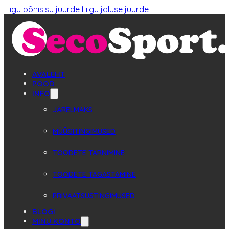
Liigu põhisisu juurde
Liigu jaluse juurde
AVALEHT
POOD
INFO
JÄRELMAKS
MÜÜGITINGIMUSED
TOODETE TARNIMINE
TOODETE TAGASTAMINE
PRIVAATSUSTINGIMUSED
BLOGI
MINU KONTO