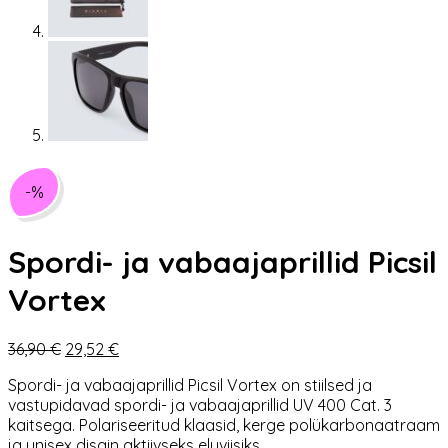
-%
Spordi- ja vabaajaprillid Picsil
Vortex
Algne
Praegune
36,90
€
29,52
€
hind
hind
Spordi- ja vabaajaprillid Picsil Vortex on stiilsed ja
oli:
on:
vastupidavad spordi- ja vabaajaprillid UV 400 Cat. 3
36,90 €.
29,52 €.
kaitsega. Polariseeritud klaasid, kerge polükarbonaatraam
ja unisex disain aktiivseks eluviisiks.