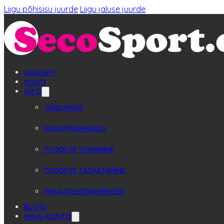
Liigu põhisisu juurde
Liigu jaluse juurde
AVALEHT
POOD
INFO
JÄRELMAKS
MÜÜGITINGIMUSED
TOODETE TARNIMINE
TOODETE TAGASTAMINE
PRIVAATSUSTINGIMUSED
BLOGI
MINU KONTO