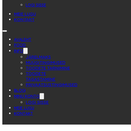
LOGI SISSE
MEIE LUGU
KONTAKT
AVALEHT
POOD
INFO
JÄRELMAKS
MÜÜGITINGIMUSED
TOODETE TARNIMINE
TOODETE
TAGASTAMINE
PRIVAATSUSTINGIMUSED
BLOGI
MINU KONTO
LOGI SISSE
MEIE LUGU
KONTAKT