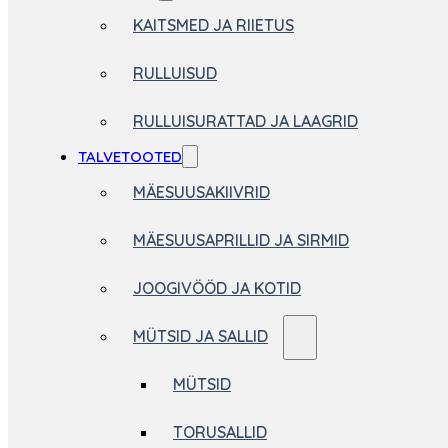
KAITSMED JA RIIETUS
RULLUISUD
RULLUISURATTAD JA LAAGRID
TALVETOOTED
MÄESUUSAKIIVRID
MÄESUUSAPRILLID JA SIRMID
JOOGIVÖÖD JA KOTID
MÜTSID JA SALLID
MÜTSID
TORUSALLID