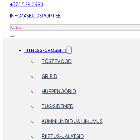
+372 529 0988
INFO@SECOSPORT.EE
Otsi
toodet
FITNESS-CROSSFIT
TÕSTEVÖÖD
GRIPID
HÜPPENÖÖRID
TUGISIDEMED
KUMMILINDID JA LIIKUVUS
RIIETUS-JALATSID