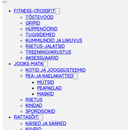
FITNESS-CROSSFIT
TÕSTEVÖÖD
GRIPID
HÜPPENÖÖRID
TUGISIDEMED
KUMMILINDID JA LIIKUVUS
RIIETUS-JALATSID
TREENINGVARUSTUS
AKSESSUAARID
JOOKS-MATK
KOTID JA JOOGISÜSTEEMID
PEA-JA KAELAKATTED
MÜTSID
PEAPAELAD
MASKID
RIIETUS
KINDAD
SPORDISOKID
RATTASÕIT
KÄISED JA SÄÄRED
KIIVRID