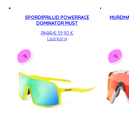
SPORDIPRILLID POWERRACE
MURDMA
DOMINATOR MUST
Algne
Praegune
79,00
€
59,90
€
hind
hind
Lisa korvi
oli:
on:
79,00 €.
59,90 €.
-%
-%