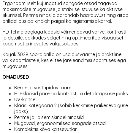
Ergonoomiliselt kujundatud sangade otsad tagavad
maksimaalse mugavuse ja stabiilse istuvuse ka aktiivsel
liikumisel. Pehme ninasild parandab haarduvust ning aitab
prillidel püsida kindlalt paigal ka higistamise korral.
HD-tehnoloogiaga klaasid võimendavad värve, kontrasti
ja detaile, pakkudes selget ning optimeeritud visuaalset
kogemust erinevates valgusoludes.
Kayak 3029 spordiprillid on usaldusväärne ja praktiline
valik sportlastele, kes ei tee järeleandmisi soorituses ega
mugavuses.
OMADUSED
Kerge ja vastupidav raam
HD-klaasid parema kontrasti ja detailitäpsuse jaoks
UV-kaitse
Klaasi kategooria 2 (sobib keskmise päikesevalguse
jaoks)
Pehme ja libisemiskindel ninasild
Mugavad, ergonoomilised sangade otsad
Komplektis kõva kaitsevutlar