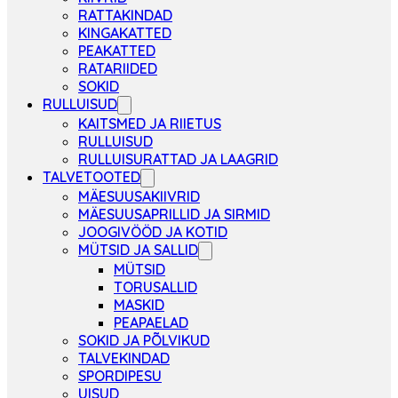
RATTAKINDAD
KINGAKATTED
PEAKATTED
RATARIIDED
SOKID
RULLUISUD
KAITSMED JA RIIETUS
RULLUISUD
RULLUISURATTAD JA LAAGRID
TALVETOOTED
MÄESUUSAKIIVRID
MÄESUUSAPRILLID JA SIRMID
JOOGIVÖÖD JA KOTID
MÜTSID JA SALLID
MÜTSID
TORUSALLID
MASKID
PEAPAELAD
SOKID JA PÕLVIKUD
TALVEKINDAD
SPORDIPESU
UISUD