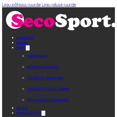
Liigu põhisisu juurde
Liigu jaluse juurde
AVALEHT
POOD
INFO
JÄRELMAKS
MÜÜGITINGIMUSED
TOODETE TARNIMINE
TOODETE TAGASTAMINE
PRIVAATSUSTINGIMUSED
BLOGI
MINU KONTO