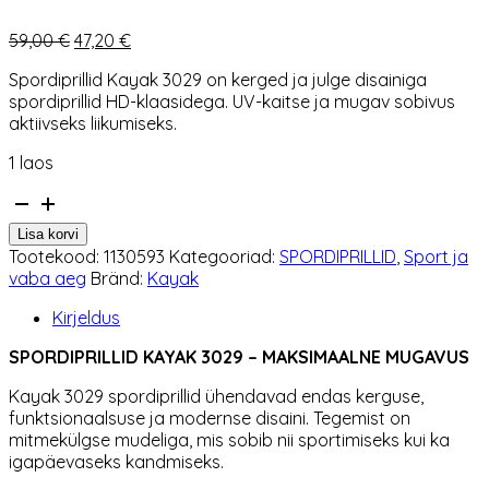
Algne
Praegune
59,00
€
47,20
€
hind
hind
Spordiprillid Kayak 3029 on kerged ja julge disainiga
oli:
on:
spordiprillid HD-klaasidega. UV-kaitse ja mugav sobivus
59,00 €.
47,20 €.
aktiivseks liikumiseks.
1 laos
Spordiprillid
Kayak
Lisa korvi
3029
Tootekood:
1130593
Kategooriad:
SPORDIPRILLID
,
Sport ja
sinine
vaba aeg
Bränd:
Kayak
kogus
Kirjeldus
SPORDIPRILLID KAYAK 3029 – MAKSIMAALNE MUGAVUS
Kayak 3029 spordiprillid ühendavad endas kerguse,
funktsionaalsuse ja modernse disaini. Tegemist on
mitmekülgse mudeliga, mis sobib nii sportimiseks kui ka
igapäevaseks kandmiseks.