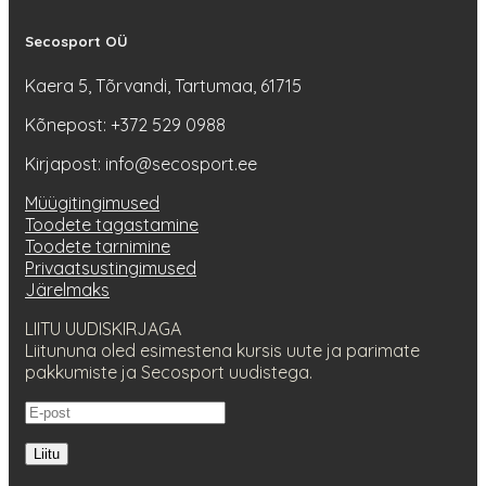
Secosport OÜ
Kaera 5, Tõrvandi, Tartumaa, 61715
Kõnepost: +372 529 0988
Kirjapost: info@secosport.ee
Müügitingimused
Toodete tagastamine
Toodete tarnimine
Privaatsustingimused
Järelmaks
LIITU UUDISKIRJAGA
Liitununa oled esimestena kursis uute ja parimate
pakkumiste ja Secosport uudistega.
Liitu