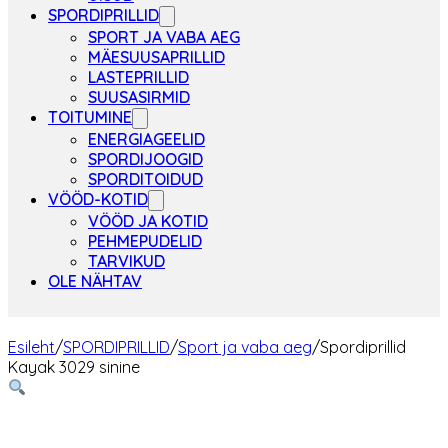
SPORDIPRILLID
SPORT JA VABA AEG
MÄESUUSAPRILLID
LASTEPRILLID
SUUSASIRMID
TOITUMINE
ENERGIAGEELID
SPORDIJOOGID
SPORDITOIDUD
VÖÖD-KOTID
VÖÖD JA KOTID
PEHMEPUDELID
TARVIKUD
OLE NÄHTAV
Esileht
/
SPORDIPRILLID
/
Sport ja vaba aeg
/
Spordiprillid
Kayak 3029 sinine