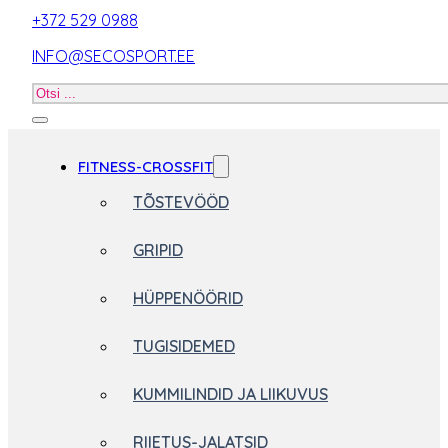
+372 529 0988
INFO@SECOSPORT.EE
Otsi
toodet
FITNESS-CROSSFIT
TÕSTEVÖÖD
GRIPID
HÜPPENÖÖRID
TUGISIDEMED
KUMMILINDID JA LIIKUVUS
RIIETUS-JALATSID