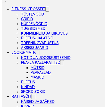
FITNESS-CROSSFIT
TÕSTEVÖÖD
GRIPID
HÜPPENÖÖRID
TUGISIDEMED
KUMMILINDID JA LIIKUVUS
RIIETUS-JALATSID
TREENINGVARUSTUS
AKSESSUAARID
JOOKS-MATK
KOTID JA JOOGISÜSTEEMID
PEA-JA KAELAKATTED
MÜTSID
PEAPAELAD
MASKID
RIIETUS
KINDAD
SPORDISOKID
RATTASÕIT
KÄISED JA SÄÄRED
KIIVRID