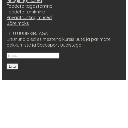
Müügitingimused
Toodete tagastamine
Toodete tarnimine
Privaatsustingimused
Järelmaks
LIITU UUDISKIRJAGA
Liitununa oled esimestena kursis uute ja parimate
pakkumiste ja Secosport uudistega.
Liitu