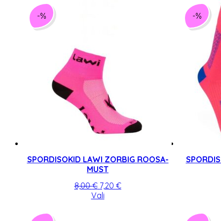
-%
-%
SPORDISOKID LAWI ZORBIG ROOSA-
SPORDIS
MUST
Algne
Praegune
8,00
€
7,20
€
hind
Sellel
hind
Vali
oli:
tootel
on:
8,00 €.
on
7,20 €.