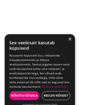
×
See veebisait kasutab
küpsiseid
Kasutame küpsiseid sisu, reklaamide
isikupärastamiseks ja liikluse
analüüsimiseks. Samuti jagame teavet meie
saidi kasutamise kohta oma reklaami- ja
analüüsipartneritega, kes võivad seda
kombineerida muu teabega, mille olete
neile esitanud või mille nad on kogunud teie
teenuste kasutamisest.
Privaatsuspoliitika
NÕUSTU KÕIGIGA
KEELDU KÕIGIST
POWERED BY COOKIESCRIPT