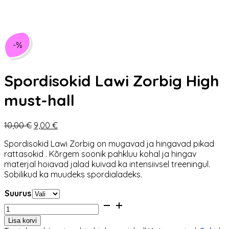
-%
Spordisokid Lawi Zorbig High
must-hall
Algne
Praegune
10,00
€
9,00
€
hind
hind
Spordisokid Lawi Zorbig on mugavad ja hingavad pikad
oli:
on:
rattasokid . Kõrgem soonik pahkluu kohal ja hingav
10,00 €.
9,00 €.
materjal hoiavad jalad kuivad ka intensiivsel treeningul.
Sobilikud ka muudeks spordialadeks.
Suurus
Spordisokid
Lawi
Lisa korvi
Zorbig