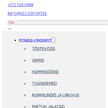
+372 529 0988
INFO@SECOSPORT.EE
Otsi
toodet
FITNESS-CROSSFIT
TÕSTEVÖÖD
GRIPID
HÜPPENÖÖRID
TUGISIDEMED
KUMMILINDID JA LIIKUVUS
RIIETUS-JALATSID