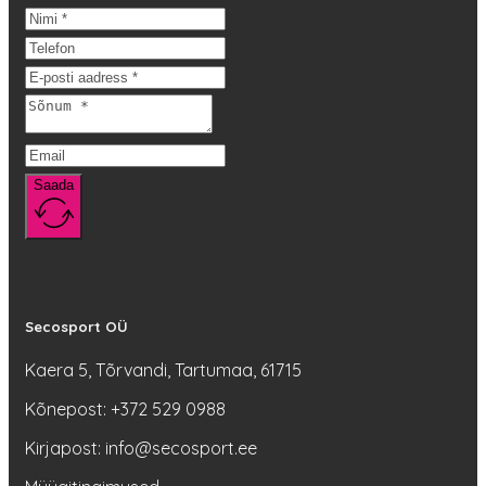
varianti.
Valikuid
saab
teha
tootelehel.
Saada
Secosport OÜ
Kaera 5, Tõrvandi, Tartumaa, 61715
Kõnepost: +372 529 0988
Kirjapost: info@secosport.ee