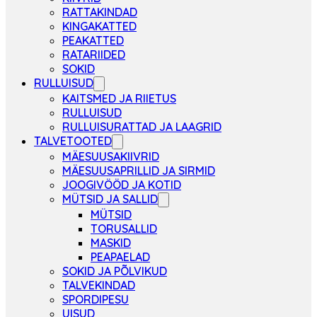
RATTAKINDAD
KINGAKATTED
PEAKATTED
RATARIIDED
SOKID
RULLUISUD
KAITSMED JA RIIETUS
RULLUISUD
RULLUISURATTAD JA LAAGRID
TALVETOOTED
MÄESUUSAKIIVRID
MÄESUUSAPRILLID JA SIRMID
JOOGIVÖÖD JA KOTID
MÜTSID JA SALLID
MÜTSID
TORUSALLID
MASKID
PEAPAELAD
SOKID JA PÕLVIKUD
TALVEKINDAD
SPORDIPESU
UISUD