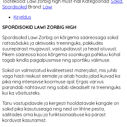
Tootekood:
Lawi zorbig high must-hall
Kategooriad:
Sokid
,
High
Spordisokid
Bränd:
Lawi
must-
hall
Kirjeldus
kogus
SPORDISOKID LAWI ZORBIG HIGH
Spordisokid Lawi Zorbig on kõrgema sääreosaga sokid
rattasõiduks ja aktiivseks treeninguks, pakkudes
suurepärast mugavust, vastupidavust ja head istuvust.
Pikem sääreosa koos kõrgema soonikuga pahkluu kohal
tagab kindla paigalpüsimise ning sportliku välimuse.
Sokid on valmistatud kvaliteetsest materjalist, mis juhib
väga hästi niiskust eemale ja aitab hoida jalad kuivad ka
pika ning intensiivse koormuse ajal. Ergas värvus
parandab nähtavust ning sobib ideaalselt nii treeninguks
kui ka võistlusteks.
Tänu vastupidavale ja kergesti hooldatavale kangale on
sokid pika kasutuseaga ning neid on lihtne pesta,
säilitades oma kuju ja funktsionaalsuse ka pärast
korduvat kasutamist.