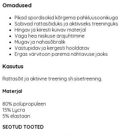
Omadused
Pikad spordisokid kõrgema pahkluusoonikuga
Sobivad rattasõiduks ja aktiivseks treeninguks
Hingav ja kiiresti kuivav materjal
Väga hea niiskuse ärajuhtimine
Mugav ja nahasõbralik
Vastupidav ja kergesti hooldatav
Ergas värvitoon parema nähtavuse jaoks
Kasutus
Rattasõit ja aktiivne treening sh.sisetreening.
Materjal
80% polüpropüleen
15% Lycra
5% elastaan
SEOTUD TOOTED