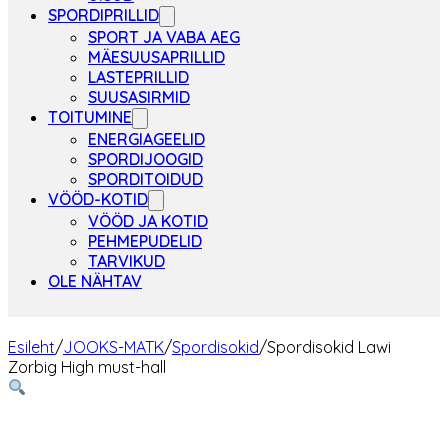
SPORDIPRILLID
SPORT JA VABA AEG
MÄESUUSAPRILLID
LASTEPRILLID
SUUSASIRMID
TOITUMINE
ENERGIAGEELID
SPORDIJOOGID
SPORDITOIDUD
VÖÖD-KOTID
VÖÖD JA KOTID
PEHMEPUDELID
TARVIKUD
OLE NÄHTAV
Esileht
/
JOOKS-MATK
/
Spordisokid
/
Spordisokid Lawi
Zorbig High must-hall