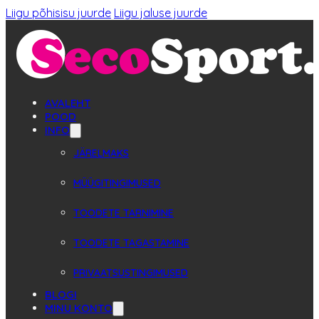
Liigu põhisisu juurde
Liigu jaluse juurde
AVALEHT
POOD
INFO
JÄRELMAKS
MÜÜGITINGIMUSED
TOODETE TARNIMINE
TOODETE TAGASTAMINE
PRIVAATSUSTINGIMUSED
BLOGI
MINU KONTO