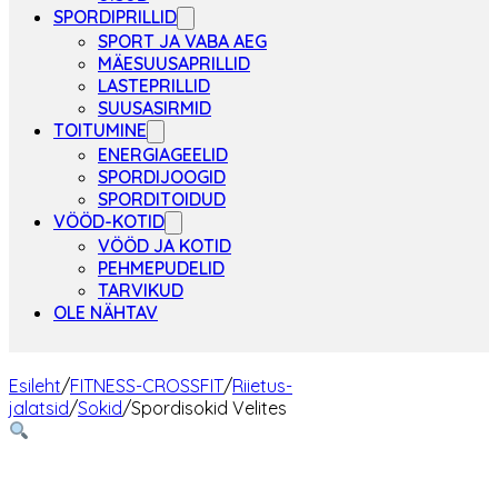
SPORDIPRILLID
SPORT JA VABA AEG
MÄESUUSAPRILLID
LASTEPRILLID
SUUSASIRMID
TOITUMINE
ENERGIAGEELID
SPORDIJOOGID
SPORDITOIDUD
VÖÖD-KOTID
VÖÖD JA KOTID
PEHMEPUDELID
TARVIKUD
OLE NÄHTAV
Esileht
/
FITNESS-CROSSFIT
/
Riietus-
jalatsid
/
Sokid
/
Spordisokid Velites