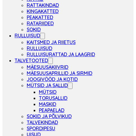
RATTAKINDAD
KINGAKATTED
PEAKATTED
RATARIIDED
SOKID
RULLUISUD
KAITSMED JA RIIETUS
RULLUISUD
RULLUISURATTAD JA LAAGRID
TALVETOOTED
MÄESUUSAKIIVRID
MÄESUUSAPRILLID JA SIRMID
JOOGIVÖÖD JA KOTID
MÜTSID JA SALLID
MÜTSID
TORUSALLID
MASKID
PEAPAELAD
SOKID JA PÕLVIKUD
TALVEKINDAD
SPORDIPESU
UISUD