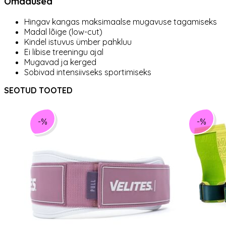
Omadused
Hingav kangas maksimaalse mugavuse tagamiseks
Madal lõige (low-cut)
Kindel istuvus ümber pahkluu
Ei libise treeningu ajal
Mugavad ja kerged
Sobivad intensiivseks sportimiseks
SEOTUD TOOTED
-%
-%