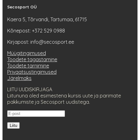
Secosport OÜ
Kaera 5, Tõrvandi, Tartumaa, 61715
Kõnepost: +372 529 0988
Kirjapost: info@secosport.ee
Müügitingimused
Toodete tagastamine
Toodete tarnimine
Privaatsustingimused
Järelmaks
LIITU UUDISKIRJAGA
Liitununa oled esimestena kursis uute ja parimate
pakkumiste ja Secosport uudistega.
Liitu