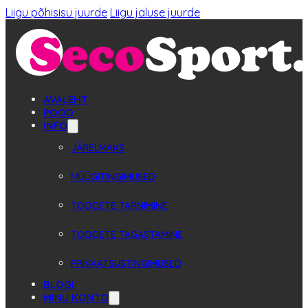
Liigu põhisisu juurde
Liigu jaluse juurde
AVALEHT
POOD
INFO
JÄRELMAKS
MÜÜGITINGIMUSED
TOODETE TARNIMINE
TOODETE TAGASTAMINE
PRIVAATSUSTINGIMUSED
BLOGI
MINU KONTO