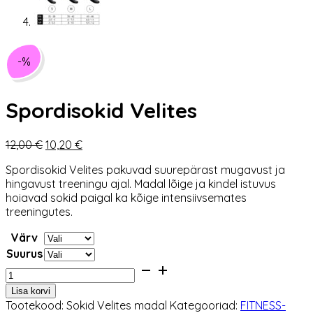
-%
Spordisokid Velites
Algne
Praegune
12,00
€
10,20
€
hind
hind
Spordisokid Velites pakuvad suurepärast mugavust ja
oli:
on:
hingavust treeningu ajal. Madal lõige ja kindel istuvus
12,00 €.
10,20 €.
hoiavad sokid paigal ka kõige intensiivsemates
treeningutes.
Värv
Suurus
Spordisokid
Velites
Lisa korvi
kogus
Tootekood:
Sokid Velites madal
Kategooriad:
FITNESS-