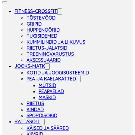
FITNESS-CROSSFIT
TÕSTEVÖÖD
GRIPID
HÜPPENÖÖRID
TUGISIDEMED
KUMMILINDID JA LIIKUVUS
RIIETUS-JALATSID
TREENINGVARUSTUS
AKSESSUAARID
JOOKS-MATK
KOTID JA JOOGISÜSTEEMID
PEA-JA KAELAKATTED
MÜTSID
PEAPAELAD
MASKID
RIIETUS
KINDAD
SPORDISOKID
RATTASÕIT
KÄISED JA SÄÄRED
KIIVRID