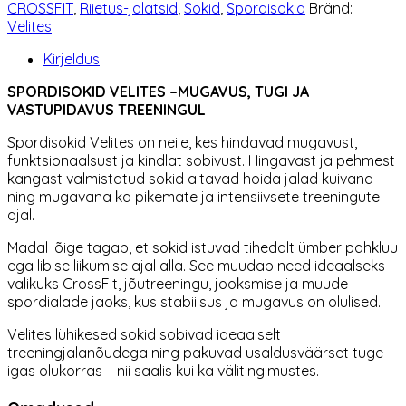
CROSSFIT
,
Riietus-jalatsid
,
Sokid
,
Spordisokid
Bränd:
Velites
Kirjeldus
SPORDISOKID VELITES –MUGAVUS, TUGI JA
VASTUPIDAVUS TREENINGUL
Spordisokid Velites on neile, kes hindavad mugavust,
funktsionaalsust ja kindlat sobivust. Hingavast ja pehmest
kangast valmistatud sokid aitavad hoida jalad kuivana
ning mugavana ka pikemate ja intensiivsete treeningute
ajal.
Madal lõige tagab, et sokid istuvad tihedalt ümber pahkluu
ega libise liikumise ajal alla. See muudab need ideaalseks
valikuks CrossFit, jõutreeningu, jooksmise ja muude
spordialade jaoks, kus stabiilsus ja mugavus on olulised.
Velites lühikesed sokid sobivad ideaalselt
treeningjalanõudega ning pakuvad usaldusväärset tuge
igas olukorras – nii saalis kui ka välitingimustes.