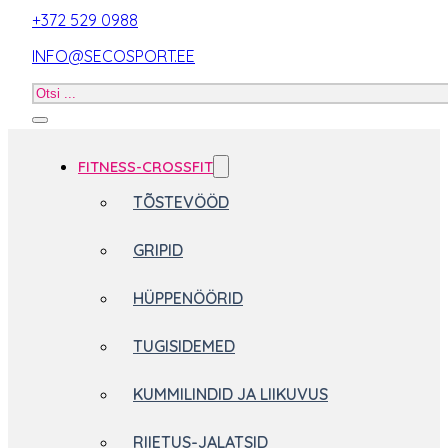
+372 529 0988
INFO@SECOSPORT.EE
Otsi
toodet
FITNESS-CROSSFIT
TÕSTEVÖÖD
GRIPID
HÜPPENÖÖRID
TUGISIDEMED
KUMMILINDID JA LIIKUVUS
RIIETUS-JALATSID