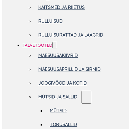
KAITSMED JA RIIETUS
RULLUISUD
RULLUISURATTAD JA LAAGRID
TALVETOOTED
MÄESUUSAKIIVRID
MÄESUUSAPRILLID JA SIRMID
JOOGIVÖÖD JA KOTID
MÜTSID JA SALLID
MÜTSID
TORUSALLID