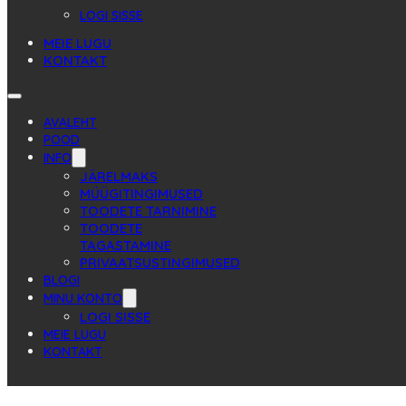
LOGI SISSE
MEIE LUGU
KONTAKT
AVALEHT
POOD
INFO
JÄRELMAKS
MÜÜGITINGIMUSED
TOODETE TARNIMINE
TOODETE
TAGASTAMINE
PRIVAATSUSTINGIMUSED
BLOGI
MINU KONTO
LOGI SISSE
MEIE LUGU
KONTAKT