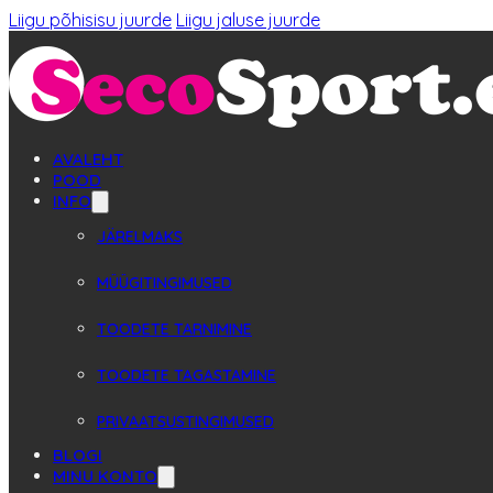
Liigu põhisisu juurde
Liigu jaluse juurde
AVALEHT
POOD
INFO
JÄRELMAKS
MÜÜGITINGIMUSED
TOODETE TARNIMINE
TOODETE TAGASTAMINE
PRIVAATSUSTINGIMUSED
BLOGI
MINU KONTO