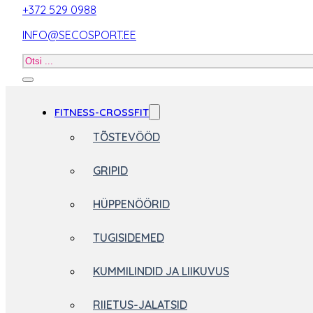
+372 529 0988
INFO@SECOSPORT.EE
Otsi
toodet
FITNESS-CROSSFIT
TÕSTEVÖÖD
GRIPID
HÜPPENÖÖRID
TUGISIDEMED
KUMMILINDID JA LIIKUVUS
RIIETUS-JALATSID