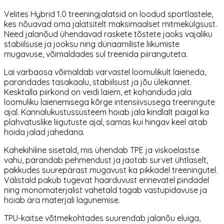
Velites Hybrid 1.0 treeningjalatsid on loodud sportlastele,
kes nõuavad oma jalatsitelt maksimaalset mitmekülgsust.
Need jalanõud ühendavad raskete tõstete jaoks vajaliku
stabiilsuse ja jooksu ning dünaamiliste liikumiste
mugavuse, võimaldades sul treenida piiranguteta.
Lai varbaosa võimaldab varvastel loomulikult laieneda,
parandades tasakaalu, stabiilsust ja jõu ülekannet.
Kesktalla piirkond on veidi laiem, et kohanduda jala
loomuliku laienemisega kõrge intensiivsusega treeningute
ajal. Kannalukustussüsteem hoiab jala kindlalt paigal ka
plahvatuslike liigutuste ajal, samas kui hingav keel aitab
hoida jalad jahedana.
Kahekihiline sisetald, mis ühendab TPE ja viskoelastse
vahu, parandab pehmendust ja jaotab survet ühtlaselt,
pakkudes suurepärast mugavust ka pikkadel treeningutel.
Välistald pakub tugevat haarduvust erinevatel pindadel
ning monomaterjalist vahetald tagab vastupidavuse ja
hoiab ära materjali lagunemise.
TPU-kaitse võtmekohtades suurendab jalanõu eluiga,