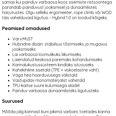
samas kui painduv varbaosa koos sisemiste ristsoontega
parandab painduvust jooksmisel ja dünaamilistes
harjutustes. Olgu selleks ergomeeter, rope climb või WOD
täis vahelduvaid liigutusi – Hybrid 1.0 on loodud kõigeks.
Peamised omadused
Värv:MUST
Hübriidne disain: stabiilsus tõstmiseks ja mugavus
jooksmiseks
Lai varbaosa loomulikuks liikumiseks
Laiendatud keskosa paremaks kohandumiseks
Kannalukustussüsteem kindlaks istuvuseks
Kahekihiline sisetald (TPE + viskoelastne vaht)
Väga hea haarduvusega välistald
Vastupidav monomaterjalist vahetald
TPU-kaitse suure kulumisega aladel
Painduv varbaosa dünaamilisteks liigutusteks
Suurused
Mõõda jalg kannast kuni pikima varbani, toetades kanna