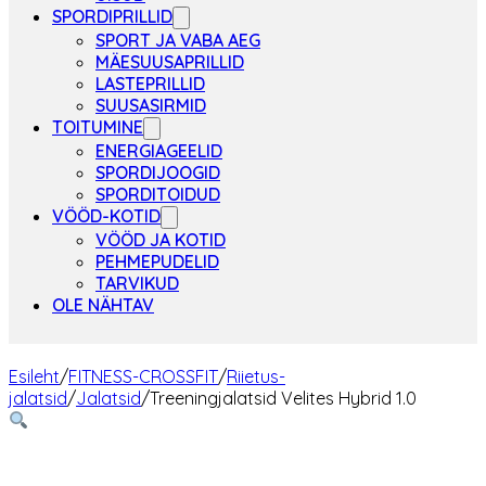
SPORDIPRILLID
SPORT JA VABA AEG
MÄESUUSAPRILLID
LASTEPRILLID
SUUSASIRMID
TOITUMINE
ENERGIAGEELID
SPORDIJOOGID
SPORDITOIDUD
VÖÖD-KOTID
VÖÖD JA KOTID
PEHMEPUDELID
TARVIKUD
OLE NÄHTAV
Esileht
/
FITNESS-CROSSFIT
/
Riietus-
jalatsid
/
Jalatsid
/
Treeningjalatsid Velites Hybrid 1.0