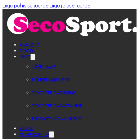
Liigu põhisisu juurde
Liigu jaluse juurde
AVALEHT
POOD
INFO
JÄRELMAKS
MÜÜGITINGIMUSED
TOODETE TARNIMINE
TOODETE TAGASTAMINE
PRIVAATSUSTINGIMUSED
BLOGI
MINU KONTO