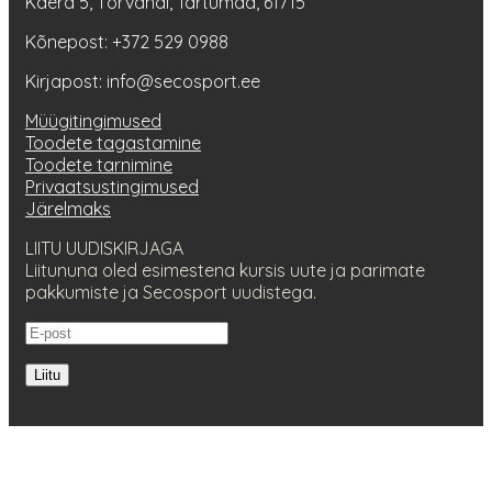
Kaera 5, Tõrvandi, Tartumaa, 61715
Kõnepost: +372 529 0988
Kirjapost: info@secosport.ee
Müügitingimused
Toodete tagastamine
Toodete tarnimine
Privaatsustingimused
Järelmaks
LIITU UUDISKIRJAGA
Liitununa oled esimestena kursis uute ja parimate
pakkumiste ja Secosport uudistega.
Liitu