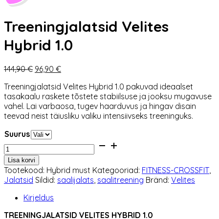
Treeningjalatsid Velites
Hybrid 1.0
Algne
Praegune
144,90
€
96,90
€
hind
hind
Treeningjalatsid Velites Hybrid 1.0 pakuvad ideaalset
oli:
on:
tasakaalu raskete tõstete stabiilsuse ja jooksu mugavuse
144,90 €.
96,90 €.
vahel. Lai varbaosa, tugev haarduvus ja hingav disain
teevad neist täiusliku valiku intensiivseks treeninguks.
Suurus
Treeningjalatsid
Velites
Lisa korvi
Hybrid
Tootekood:
Hybrid must
Kategooriad:
FITNESS-CROSSFIT
,
1.0
Jalatsid
Sildid:
saalijalats
,
saalitreening
Bränd:
Velites
kogus
Kirjeldus
TREENINGJALATSID VELITES HYBRID 1.0