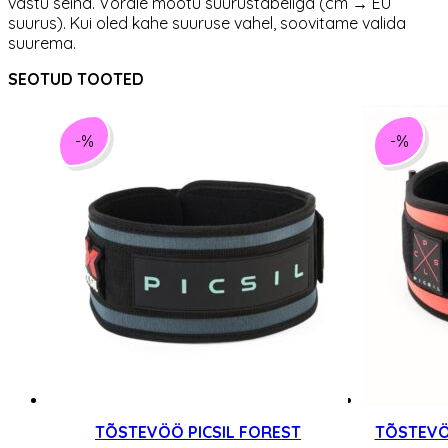
vastu seina. Võrdle mõõtu suurustabeliga (cm → EU
suurus). Kui oled kahe suuruse vahel, soovitame valida
suurema.
SEOTUD TOOTED
-%
-%
TÕSTEVÖÖ PICSIL FOREST
TÕSTEVÖ