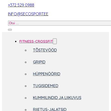
+372 529 0988
INFO@SECOSPORT.EE
Otsi
toodet
FITNESS-CROSSFIT
TÕSTEVÖÖD
GRIPID
HÜPPENÖÖRID
TUGISIDEMED
KUMMILINDID JA LIIKUVUS
RIIETUS-JALATSID