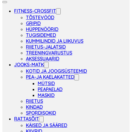
FITNESS-CROSSFIT
TÕSTEVÖÖD
GRIPID
HÜPPENÖÖRID
TUGISIDEMED
KUMMILINDID JA LIIKUVUS
RIIETUS-JALATSID
TREENINGVARUSTUS
AKSESSUAARID
JOOKS-MATK
KOTID JA JOOGISÜSTEEMID
PEA-JA KAELAKATTED
MÜTSID
PEAPAELAD
MASKID
RIIETUS
KINDAD
SPORDISOKID
RATTASÕIT
KÄISED JA SÄÄRED
KIIVRID