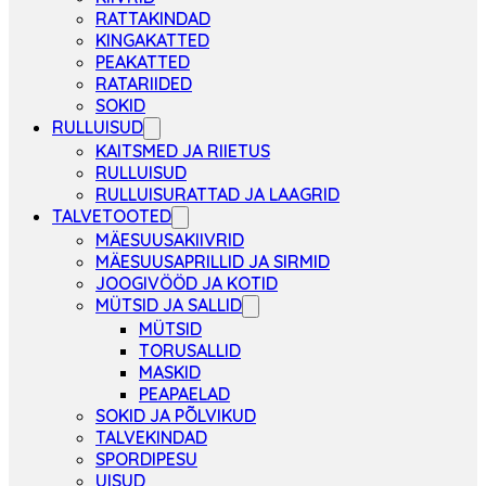
RATTAKINDAD
KINGAKATTED
PEAKATTED
RATARIIDED
SOKID
RULLUISUD
KAITSMED JA RIIETUS
RULLUISUD
RULLUISURATTAD JA LAAGRID
TALVETOOTED
MÄESUUSAKIIVRID
MÄESUUSAPRILLID JA SIRMID
JOOGIVÖÖD JA KOTID
MÜTSID JA SALLID
MÜTSID
TORUSALLID
MASKID
PEAPAELAD
SOKID JA PÕLVIKUD
TALVEKINDAD
SPORDIPESU
UISUD