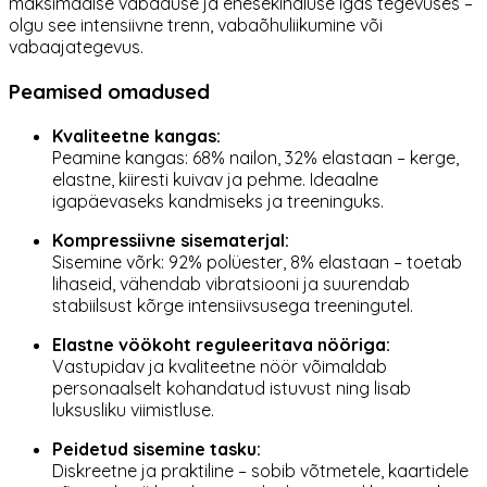
maksimaalse vabaduse ja enesekindluse igas tegevuses –
olgu see intensiivne trenn, vabaõhuliikumine või
vabaajategevus.
Peamised omadused
Kvaliteetne kangas:
Peamine kangas: 68% nailon, 32% elastaan – kerge,
elastne, kiiresti kuivav ja pehme. Ideaalne
igapäevaseks kandmiseks ja treeninguks.
Kompressiivne sisematerjal:
Sisemine võrk: 92% polüester, 8% elastaan – toetab
lihaseid, vähendab vibratsiooni ja suurendab
stabiilsust kõrge intensiivsusega treeningutel.
Elastne vöökoht reguleeritava nööriga:
Vastupidav ja kvaliteetne nöör võimaldab
personaalselt kohandatud istuvust ning lisab
luksusliku viimistluse.
Peidetud sisemine tasku:
Diskreetne ja praktiline – sobib võtmetele, kaartidele