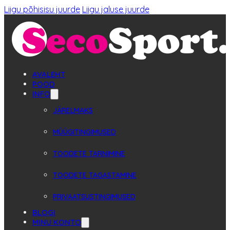
Liigu põhisisu juurde
Liigu jaluse juurde
AVALEHT
POOD
INFO
JÄRELMAKS
MÜÜGITINGIMUSED
TOODETE TARNIMINE
TOODETE TAGASTAMINE
PRIVAATSUSTINGIMUSED
BLOGI
MINU KONTO