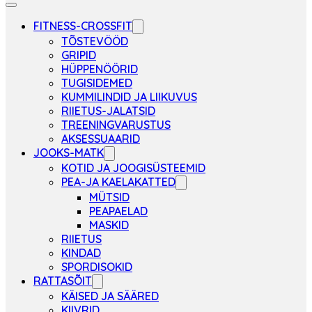
FITNESS-CROSSFIT
TÕSTEVÖÖD
GRIPID
HÜPPENÖÖRID
TUGISIDEMED
KUMMILINDID JA LIIKUVUS
RIIETUS-JALATSID
TREENINGVARUSTUS
AKSESSUAARID
JOOKS-MATK
KOTID JA JOOGISÜSTEEMID
PEA-JA KAELAKATTED
MÜTSID
PEAPAELAD
MASKID
RIIETUS
KINDAD
SPORDISOKID
RATTASÕIT
KÄISED JA SÄÄRED
KIIVRID