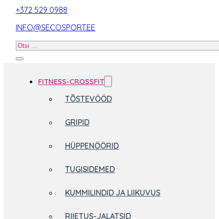
+372 529 0988
INFO@SECOSPORT.EE
Otsi
toodet
FITNESS-CROSSFIT
TÕSTEVÖÖD
GRIPID
HÜPPENÖÖRID
TUGISIDEMED
KUMMILINDID JA LIIKUVUS
RIIETUS-JALATSID