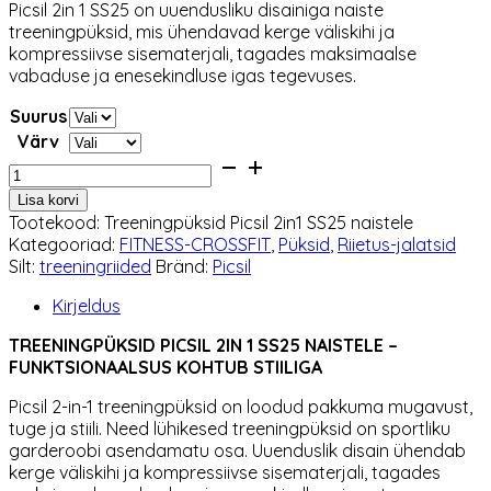
Picsil 2in 1 SS25 on uuendusliku disainiga naiste
oli:
on:
treeningpüksid, mis ühendavad kerge väliskihi ja
44,90 €.
38,17 €.
kompressiivse sisematerjali, tagades maksimaalse
vabaduse ja enesekindluse igas tegevuses.
Suurus
Värv
Treeningpüksid
Picsil
Lisa korvi
2in1
Tootekood:
Treeningpüksid Picsil 2in1 SS25 naistele
SS25
Kategooriad:
FITNESS-CROSSFIT
,
Püksid
,
Riietus-jalatsid
naistele
Silt:
treeningriided
Bränd:
Picsil
kogus
Kirjeldus
TREENINGPÜKSID PICSIL 2IN 1 SS25 NAISTELE –
FUNKTSIONAALSUS KOHTUB STIILIGA
Picsil 2-in-1 treeningpüksid on loodud pakkuma mugavust,
tuge ja stiili. Need lühikesed treeningpüksid on sportliku
garderoobi asendamatu osa. Uuenduslik disain ühendab
kerge väliskihi ja kompressiivse sisematerjali, tagades