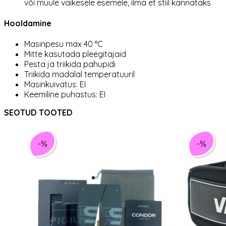
või muule väikesele esemele, ilma et stiil kannataks
Hooldamine
Masinpesu max 40 °C
Mitte kasutada pleegitajaid
Pesta ja triikida pahupidi
Triikida madalal temperatuuril
Masinkuivatus: EI
Keemiline puhastus: EI
SEOTUD TOOTED
-%
-%