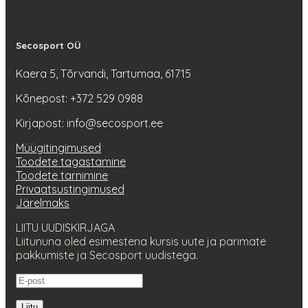
Secosport OÜ
Kaera 5, Tõrvandi, Tartumaa, 61715
Kõnepost: +372 529 0988
Kirjapost: info@secosport.ee
Müügitingimused
Toodete tagastamine
Toodete tarnimine
Privaatsustingimused
Järelmaks
LIITU UUDISKIRJAGA
Liitununa oled esimestena kursis uute ja parimate
pakkumiste ja Secosport uudistega.
Liitu