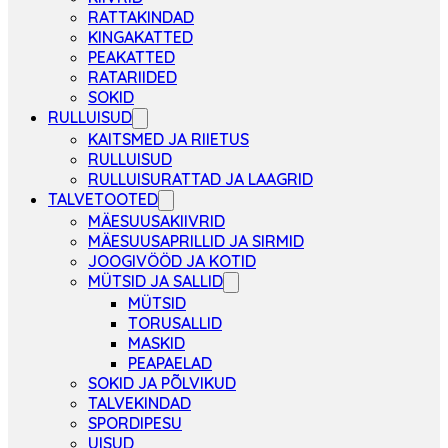
RATTAKINDAD
KINGAKATTED
PEAKATTED
RATARIIDED
SOKID
RULLUISUD
KAITSMED JA RIIETUS
RULLUISUD
RULLUISURATTAD JA LAAGRID
TALVETOOTED
MÄESUUSAKIIVRID
MÄESUUSAPRILLID JA SIRMID
JOOGIVÖÖD JA KOTID
MÜTSID JA SALLID
MÜTSID
TORUSALLID
MASKID
PEAPAELAD
SOKID JA PÕLVIKUD
TALVEKINDAD
SPORDIPESU
UISUD