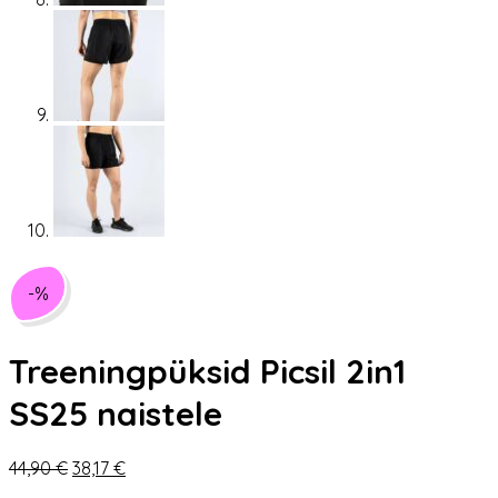
-%
Treeningpüksid Picsil 2in1
SS25 naistele
Algne
Praegune
44,90
€
38,17
€
hind
hind