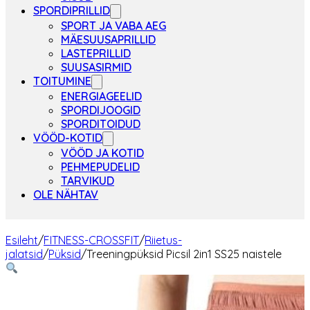
SPORDIPRILLID
SPORT JA VABA AEG
MÄESUUSAPRILLID
LASTEPRILLID
SUUSASIRMID
TOITUMINE
ENERGIAGEELID
SPORDIJOOGID
SPORDITOIDUD
VÖÖD-KOTID
VÖÖD JA KOTID
PEHMEPUDELID
TARVIKUD
OLE NÄHTAV
Esileht
/
FITNESS-CROSSFIT
/
Riietus-
jalatsid
/
Püksid
/
Treeningpüksid Picsil 2in1 SS25 naistele