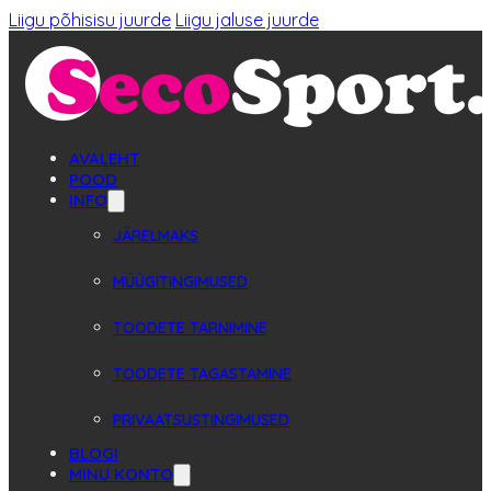
Liigu põhisisu juurde
Liigu jaluse juurde
AVALEHT
POOD
INFO
JÄRELMAKS
MÜÜGITINGIMUSED
TOODETE TARNIMINE
TOODETE TAGASTAMINE
PRIVAATSUSTINGIMUSED
BLOGI
MINU KONTO