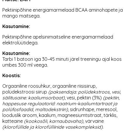
Pektiinipõhine energiamarmelaad BCAA aminohapete ja
mango maitsega.
Kasutamine:
Pektiinipõhine apelsinimaitseline energiamarmelaad
elektrolüütidega.
Kasutamine:
Tarbi 1 batoon iga 30–45 minuti järel treeningu ajal koos
umbes 300 ml veega.
Koostis:
Orgaaniline roosuhkur, orgaaniline riisisiirup,
polüdekstroosi siirup
(paksendaja: polüdekstroos, vesi,
säilitusaine: kaaliumsorbaat)
, vesi, pektiin (3%)
(pektiin,
happesuse regulaatorid: naatrium-kaaliumtartraat ja
polüfosfaadid, maltodekstriin)
, sidrunhape, meresool,
looduslik aroom, kaalium, magneesiumtsitraat, tärklis,
katteaine
(kookosõli, karnaubavaha)
, värvaine
(klorofüllide ja klorofülliinide vasekompleksid)
.