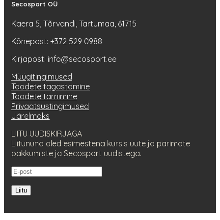
Secosport OÜ
Kaera 5, Tõrvandi, Tartumaa, 61715
Kõnepost: +372 529 0988
Kirjapost: info@secosport.ee
Müügitingimused
Toodete tagastamine
Toodete tarnimine
Privaatsustingimused
Järelmaks
LIITU UUDISKIRJAGA
Liitununa oled esimestena kursis uute ja parimate
pakkumiste ja Secosport uudistega.
Liitu