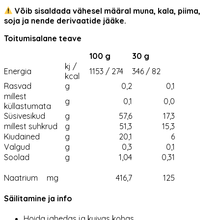
Võib sisaldada vähesel määral muna, kala, piima,
soja ja nende derivaatide jääke.
Toitumisalane teave
100 g
30 g
kj /
Energia
1153 / 274
346 / 82
kcal
Rasvad
g
0,2
0,1
millest
g
0,1
0,0
küllastumata
Süsivesikud
g
57,6
17,3
millest suhkrud
g
51,3
15,3
Kiudained
g
20,1
6
Valgud
g
0,3
0,1
Soolad
g
1,04
0,31
Naatrium
mg
416,7
125
Säilitamine ja info
Hoida jahedas ja kuivas kohas