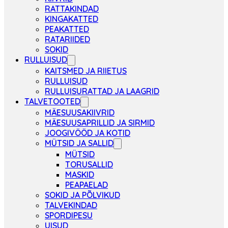
RATTAKINDAD
KINGAKATTED
PEAKATTED
RATARIIDED
SOKID
RULLUISUD
KAITSMED JA RIIETUS
RULLUISUD
RULLUISURATTAD JA LAAGRID
TALVETOOTED
MÄESUUSAKIIVRID
MÄESUUSAPRILLID JA SIRMID
JOOGIVÖÖD JA KOTID
MÜTSID JA SALLID
MÜTSID
TORUSALLID
MASKID
PEAPAELAD
SOKID JA PÕLVIKUD
TALVEKINDAD
SPORDIPESU
UISUD