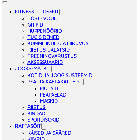
FITNESS-CROSSFIT
TÕSTEVÖÖD
GRIPID
HÜPPENÖÖRID
TUGISIDEMED
KUMMILINDID JA LIIKUVUS
RIIETUS-JALATSID
TREENINGVARUSTUS
AKSESSUAARID
JOOKS-MATK
KOTID JA JOOGISÜSTEEMID
PEA-JA KAELAKATTED
MÜTSID
PEAPAELAD
MASKID
RIIETUS
KINDAD
SPORDISOKID
RATTASÕIT
KÄISED JA SÄÄRED
KIIVRID