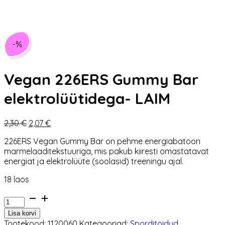
-%
Vegan 226ERS Gummy Bar
elektrolüütidega- LAIM
Algne
Praegune
2,30
€
2,07
€
hind
hind
226ERS Vegan Gummy Bar on pehme energiabatoon
oli:
on:
marmelaaditekstuuriga, mis pakub kiiresti omastatavat
2,30 €.
2,07 €.
energiat ja elektrolüüte (soolasid) treeningu ajal.
18 laos
Vegan
226ERS
Lisa korvi
Gummy
Tootekood:
1120060
Kategooriad:
Sporditoidud
,