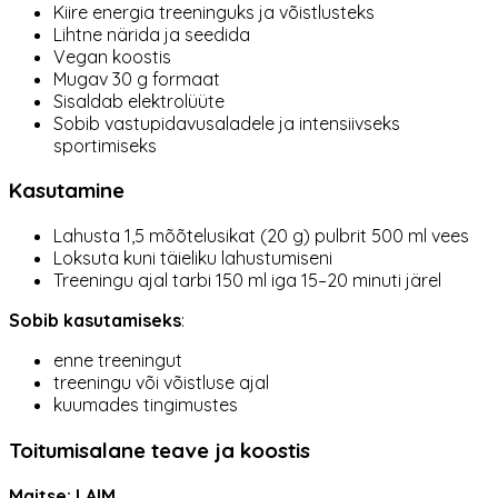
Kiire energia treeninguks ja võistlusteks
Lihtne närida ja seedida
Vegan koostis
Mugav 30 g formaat
Sisaldab elektrolüüte
Sobib vastupidavusaladele ja intensiivseks
sportimiseks
Kasutamine
Lahusta 1,5 mõõtelusikat (20 g) pulbrit 500 ml vees
Loksuta kuni täieliku lahustumiseni
Treeningu ajal tarbi 150 ml iga 15–20 minuti järel
Sobib kasutamiseks
:
enne treeningut
treeningu või võistluse ajal
kuumades tingimustes
Toitumisalane teave ja koostis
Maitse: LAIM