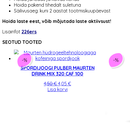
Hoida pakend tihedalt suletuna
Säilivusaeg: kuni 2 aastat tootmiskuupäevast
Hoida laste eest, võib mõjutada laste aktiivsust!
Lisainfot
226ers
SEOTUD TOOTED
-%
-%
SPORDIJOOGI PULBER MAURTEN
DRINK MIX 320 CAF 100
Algne
Praegune
4,50
€
4,05
€
hind
hind
Lisa korvi
oli:
on:
4,50 €.
4,05 €.