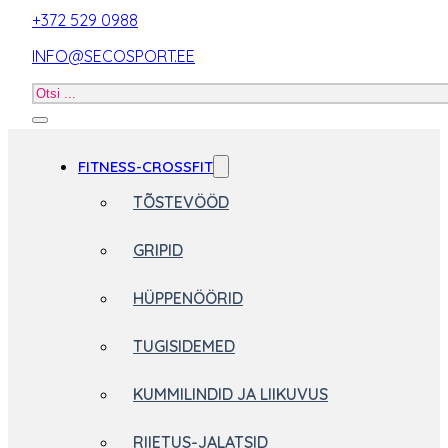
+372 529 0988
INFO@SECOSPORT.EE
Otsi
toodet
FITNESS-CROSSFIT
TÕSTEVÖÖD
GRIPID
HÜPPENÖÖRID
TUGISIDEMED
KUMMILINDID JA LIIKUVUS
RIIETUS-JALATSID