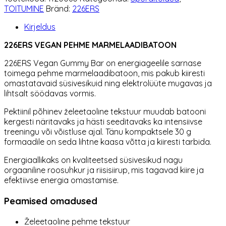
Bar
TOITUMINE
Bränd:
226ERS
elektrolüütidega-
LAIM
Kirjeldus
kogus
226ERS VEGAN PEHME MARMELAADIBATOON
226ERS
Vegan Gummy Bar on energiageelile sarnase
toimega pehme marmelaadibatoon, mis pakub kiiresti
omastatavaid süsivesikuid ning elektrolüüte mugavas ja
lihtsalt söödavas vormis.
Pektiinil põhinev želeetaoline tekstuur muudab batooni
kergesti näritavaks ja hästi seeditavaks ka intensiivse
treeningu või võistluse ajal. Tänu kompaktsele 30 g
formaadile on seda lihtne kaasa võtta ja kiiresti tarbida.
Energiaallikaks on kvaliteetsed süsivesikud nagu
orgaaniline roosuhkur ja riisisiirup, mis tagavad kiire ja
efektiivse energia omastamise.
Peamised omadused
Želeetaoline pehme tekstuur