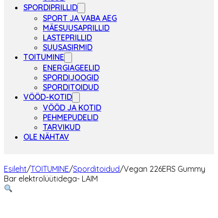
SPORDIPRILLID
SPORT JA VABA AEG
MÄESUUSAPRILLID
LASTEPRILLID
SUUSASIRMID
TOITUMINE
ENERGIAGEELID
SPORDIJOOGID
SPORDITOIDUD
VÖÖD-KOTID
VÖÖD JA KOTID
PEHMEPUDELID
TARVIKUD
OLE NÄHTAV
Esileht
/
TOITUMINE
/
Sporditoidud
/
Vegan 226ERS Gummy
Bar elektrolüütidega- LAIM