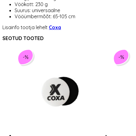
Vöökott: 230 g
Suurus: universaalne
Vööümbermõõt: 65-105 cm
Lisainfo tootja lehelt
Coxa
SEOTUD TOOTED
-%
-%