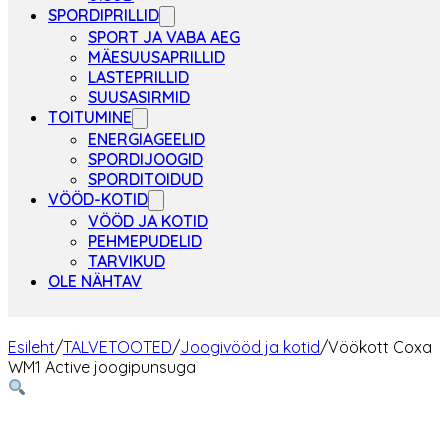
SPORDIPRILLID
SPORT JA VABA AEG
MÄESUUSAPRILLID
LASTEPRILLID
SUUSASIRMID
TOITUMINE
ENERGIAGEELID
SPORDIJOOGID
SPORDITOIDUD
VÖÖD-KOTID
VÖÖD JA KOTID
PEHMEPUDELID
TARVIKUD
OLE NÄHTAV
Esileht
/
TALVETOOTED
/
Joogivööd ja kotid
/
Vöökott Coxa
WM1 Active joogipunsuga