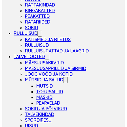
RATTAKINDAD
KINGAKATTED
PEAKATTED
RATARIIDED
SOKID
RULLUISUD
KAITSMED JA RIIETUS
RULLUISUD
RULLUISURATTAD JA LAAGRID
TALVETOOTED
MÄESUUSAKIIVRID
MÄESUUSAPRILLID JA SIRMID
JOOGIVÖÖD JA KOTID
MÜTSID JA SALLID
MÜTSID
TORUSALLID
MASKID
PEAPAELAD
SOKID JA PÕLVIKUD
TALVEKINDAD
SPORDIPESU
UISUD