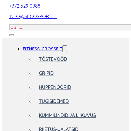
+372 529 0988
INFO@SECOSPORT.EE
Otsi
toodet
FITNESS-CROSSFIT
TÕSTEVÖÖD
GRIPID
HÜPPENÖÖRID
TUGISIDEMED
KUMMILINDID JA LIIKUVUS
RIIETUS-JALATSID