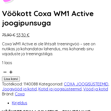
Vöökott Coxa WM1 Active
joogipunsuga
Algne
Praegune
75,90
€
53,30
€
hind
hind
Coxa WM1 Active ei ole lihtsalt treeningvöö – see on
oli:
on:
nutikas ja kohandatav lahendus, mis kohaneb sinu
75,90 €.
53,30 €.
vajaduste ja treeningstiiliga.
1 laos
Vöökott
Coxa
Lisa korvi
WM1
Tootekood:
1140088
Kategooriad:
COXA JOOGISÜSTEEMID
,
Active
Joogivööd ja kotid
,
Kotid ja joogisüsteemid
,
Vööd ja kotid
joogipunsuga
Bränd:
Coxa
kogus
Kirjeldus