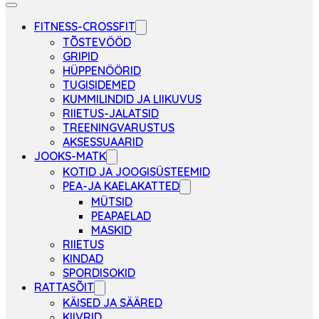
FITNESS-CROSSFIT
TÕSTEVÖÖD
GRIPID
HÜPPENÖÖRID
TUGISIDEMED
KUMMILINDID JA LIIKUVUS
RIIETUS-JALATSID
TREENINGVARUSTUS
AKSESSUAARID
JOOKS-MATK
KOTID JA JOOGISÜSTEEMID
PEA-JA KAELAKATTED
MÜTSID
PEAPAELAD
MASKID
RIIETUS
KINDAD
SPORDISOKID
RATTASÕIT
KÄISED JA SÄÄRED
KIIVRID