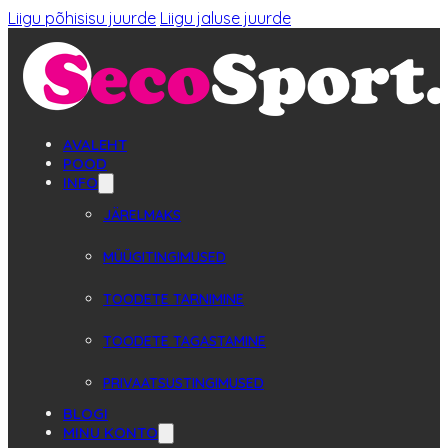
Liigu põhisisu juurde
Liigu jaluse juurde
AVALEHT
POOD
INFO
JÄRELMAKS
MÜÜGITINGIMUSED
TOODETE TARNIMINE
TOODETE TAGASTAMINE
PRIVAATSUSTINGIMUSED
BLOGI
MINU KONTO