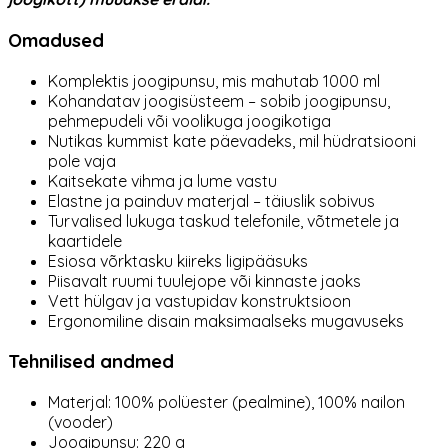
Omadused
Komplektis joogipunsu, mis mahutab 1000 ml
Kohandatav joogisüsteem – sobib joogipunsu,
pehmepudeli või voolikuga joogikotiga
Nutikas kummist kate päevadeks, mil hüdratsiooni
pole vaja
Kaitsekate vihma ja lume vastu
Elastne ja painduv materjal – täiuslik sobivus
Turvalised lukuga taskud telefonile, võtmetele ja
kaartidele
Esiosa võrktasku kiireks ligipääsuks
Piisavalt ruumi tuulejope või kinnaste jaoks
Vett hülgav ja vastupidav konstruktsioon
Ergonomiline disain maksimaalseks mugavuseks
Tehnilised andmed
Materjal: 100% polüester (pealmine), 100% nailon
(vooder)
Joogipunsu: 220 g