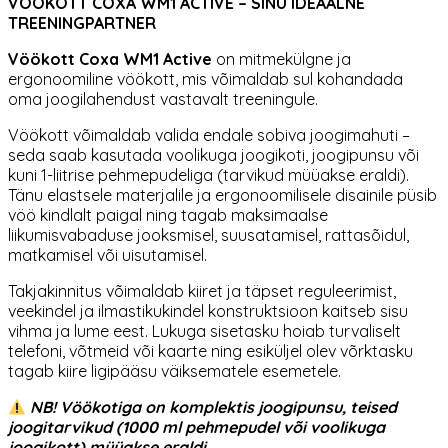
VÖÖKOTT COXA WM1 ACTIVE – SINU IDEAALNE
TREENINGPARTNER
Vöökott Coxa WM1 Active
on mitmekülgne ja
ergonoomiline vöökott, mis võimaldab sul kohandada
oma joogilahendust vastavalt treeningule.
Vöökott võimaldab valida endale sobiva joogimahuti –
seda saab kasutada voolikuga joogikoti, joogipunsu või
kuni 1-liitrise pehmepudeliga (tarvikud müüakse eraldi).
Tänu elastsele materjalile ja ergonoomilisele disainile püsib
vöö kindlalt paigal ning tagab maksimaalse
liikumisvabaduse jooksmisel, suusatamisel, rattasõidul,
matkamisel või uisutamisel.
Takjakinnitus võimaldab kiiret ja täpset reguleerimist,
veekindel ja ilmastikukindel konstruktsioon kaitseb sisu
vihma ja lume eest. Lukuga sisetasku hoiab turvaliselt
telefoni, võtmeid või kaarte ning esiküljel olev võrktasku
tagab kiire ligipääsu väiksematele esemetele.
NB! Vöökotiga on komplektis joogipunsu, teised
joogitarvikud (1000 ml pehmepudel või voolikuga
joogikott) müüakse eraldi.