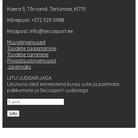
Kaera 5, Tõrvandi, Tartumaa, 61715
Kõnepost: +372 529 0988
Kirjapost: info@secosport.ee
Müügitingimused
Toodete tagastamine
Toodete tarnimine
Privaatsustingimused
Järelmaks
LIITU UUDISKIRJAGA
Liitununa oled esimestena kursis uute ja parimate
pakkumiste ja Secosport uudistega.
Liitu