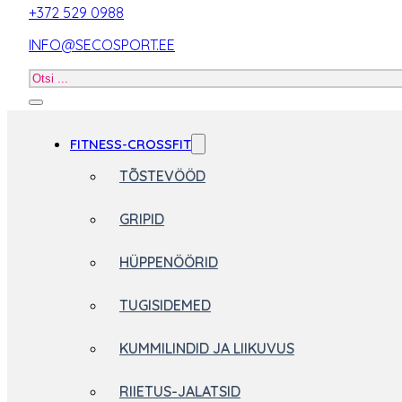
+372 529 0988
INFO@SECOSPORT.EE
Otsi
toodet
FITNESS-CROSSFIT
TÕSTEVÖÖD
GRIPID
HÜPPENÖÖRID
TUGISIDEMED
KUMMILINDID JA LIIKUVUS
RIIETUS-JALATSID