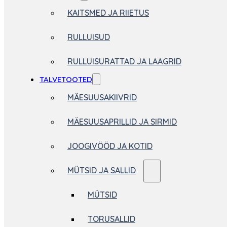
KAITSMED JA RIIETUS
RULLUISUD
RULLUISURATTAD JA LAAGRID
TALVETOOTED
MÄESUUSAKIIVRID
MÄESUUSAPRILLID JA SIRMID
JOOGIVÖÖD JA KOTID
MÜTSID JA SALLID
MÜTSID
TORUSALLID