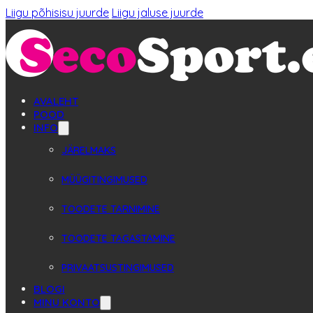
Liigu põhisisu juurde
Liigu jaluse juurde
AVALEHT
POOD
INFO
JÄRELMAKS
MÜÜGITINGIMUSED
TOODETE TARNIMINE
TOODETE TAGASTAMINE
PRIVAATSUSTINGIMUSED
BLOGI
MINU KONTO