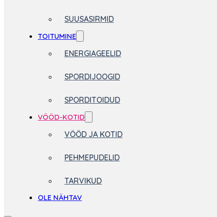
SUUSASIRMID
TOITUMINE
ENERGIAGEELID
SPORDIJOOGID
SPORDITOIDUD
VÖÖD-KOTID
VÖÖD JA KOTID
PEHMEPUDELID
TARVIKUD
OLE NÄHTAV