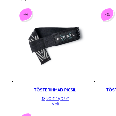
-%
-%
TÕSTERIHMAD PICSIL
TÕS
Algne
Praegune
18,90
€
16,07
€
hind
Sellel
hind
Vali
oli:
tootel
on:
18,90 €.
on
16,07 €.