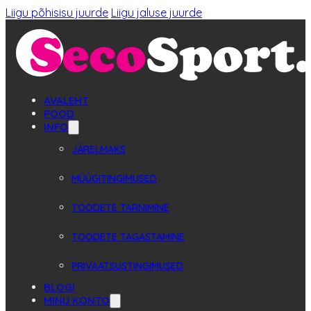
Liigu põhisisu juurde
Liigu jaluse juurde
AVALEHT
POOD
INFO
JÄRELMAKS
MÜÜGITINGIMUSED
TOODETE TARNIMINE
TOODETE TAGASTAMINE
PRIVAATSUSTINGIMUSED
BLOGI
MINU KONTO