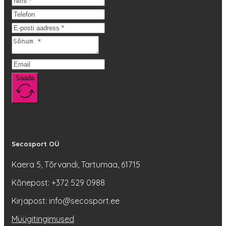
Valikuid
saab
teha
tootelehel.
Saada
Secosport OÜ
Kaera 5, Tõrvandi, Tartumaa, 61715
Kõnepost: +372 529 0988
Kirjapost: info@secosport.ee
Müügitingimused