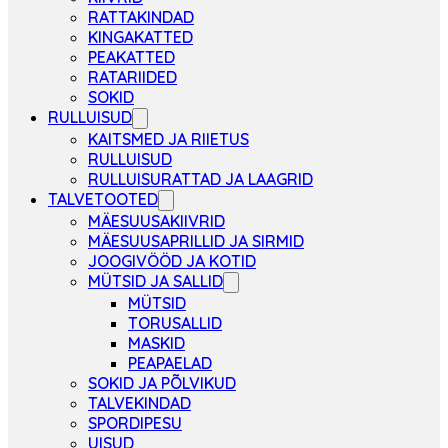
RATTAKINDAD
KINGAKATTED
PEAKATTED
RATARIIDED
SOKID
RULLUISUD
KAITSMED JA RIIETUS
RULLUISUD
RULLUISURATTAD JA LAAGRID
TALVETOOTED
MÄESUUSAKIIVRID
MÄESUUSAPRILLID JA SIRMID
JOOGIVÖÖD JA KOTID
MÜTSID JA SALLID
MÜTSID
TORUSALLID
MASKID
PEAPAELAD
SOKID JA PÕLVIKUD
TALVEKINDAD
SPORDIPESU
UISUD