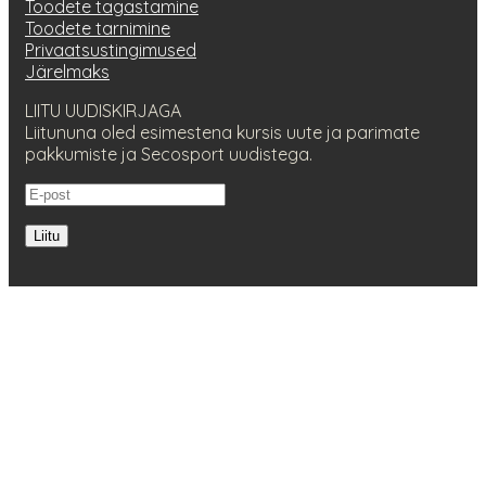
Toodete tagastamine
Toodete tarnimine
Privaatsustingimused
Järelmaks
LIITU UUDISKIRJAGA
Liitununa oled esimestena kursis uute ja parimate
pakkumiste ja Secosport uudistega.
Liitu