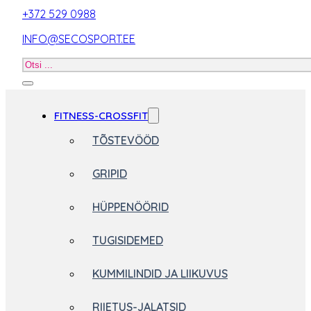
+372 529 0988
INFO@SECOSPORT.EE
Otsi
toodet
FITNESS-CROSSFIT
TÕSTEVÖÖD
GRIPID
HÜPPENÖÖRID
TUGISIDEMED
KUMMILINDID JA LIIKUVUS
RIIETUS-JALATSID