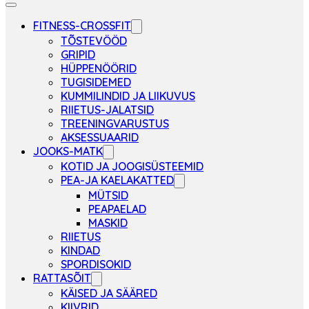
FITNESS-CROSSFIT
TÕSTEVÖÖD
GRIPID
HÜPPENÖÖRID
TUGISIDEMED
KUMMILINDID JA LIIKUVUS
RIIETUS-JALATSID
TREENINGVARUSTUS
AKSESSUAARID
JOOKS-MATK
KOTID JA JOOGISÜSTEEMID
PEA-JA KAELAKATTED
MÜTSID
PEAPAELAD
MASKID
RIIETUS
KINDAD
SPORDISOKID
RATTASÕIT
KÄISED JA SÄÄRED
KIIVRID