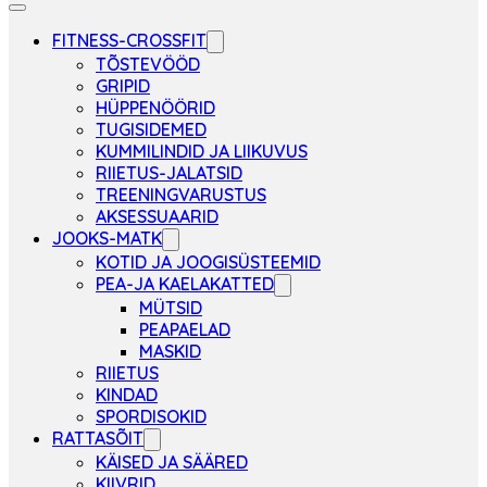
FITNESS-CROSSFIT
TÕSTEVÖÖD
GRIPID
HÜPPENÖÖRID
TUGISIDEMED
KUMMILINDID JA LIIKUVUS
RIIETUS-JALATSID
TREENINGVARUSTUS
AKSESSUAARID
JOOKS-MATK
KOTID JA JOOGISÜSTEEMID
PEA-JA KAELAKATTED
MÜTSID
PEAPAELAD
MASKID
RIIETUS
KINDAD
SPORDISOKID
RATTASÕIT
KÄISED JA SÄÄRED
KIIVRID