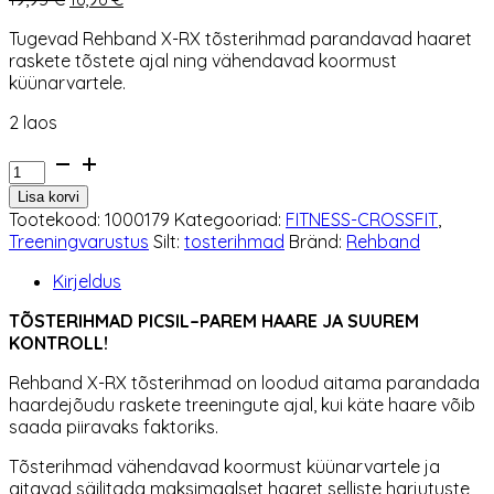
hind
hind
Tugevad Rehband X-RX tõsterihmad parandavad haaret
oli:
on:
raskete tõstete ajal ning vähendavad koormust
19,95 €.
16,96 €.
küünarvartele.
2 laos
Tõsterihmad
Rehband
Lisa korvi
X-
Tootekood:
1000179
Kategooriad:
FITNESS-CROSSFIT
,
RX
Treeningvarustus
Silt:
tosterihmad
Bränd:
Rehband
kogus
Kirjeldus
TÕSTERIHMAD PICSIL–PAREM HAARE JA SUUREM
KONTROLL!
Rehband X-RX tõsterihmad on loodud aitama parandada
haardejõudu raskete treeningute ajal, kui käte haare võib
saada piiravaks faktoriks.
Tõsterihmad vähendavad koormust küünarvartele ja
aitavad säilitada maksimaalset haaret selliste harjutuste