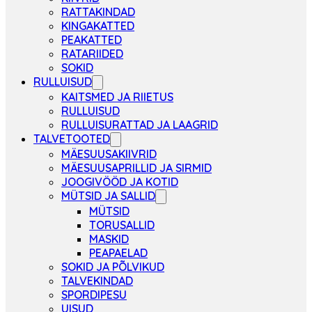
RATTAKINDAD
KINGAKATTED
PEAKATTED
RATARIIDED
SOKID
RULLUISUD
KAITSMED JA RIIETUS
RULLUISUD
RULLUISURATTAD JA LAAGRID
TALVETOOTED
MÄESUUSAKIIVRID
MÄESUUSAPRILLID JA SIRMID
JOOGIVÖÖD JA KOTID
MÜTSID JA SALLID
MÜTSID
TORUSALLID
MASKID
PEAPAELAD
SOKID JA PÕLVIKUD
TALVEKINDAD
SPORDIPESU
UISUD