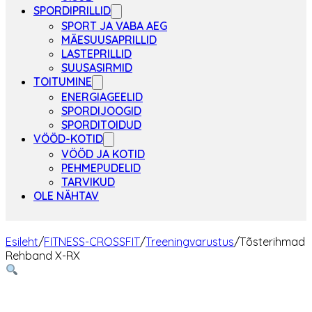
SPORDIPRILLID
SPORT JA VABA AEG
MÄESUUSAPRILLID
LASTEPRILLID
SUUSASIRMID
TOITUMINE
ENERGIAGEELID
SPORDIJOOGID
SPORDITOIDUD
VÖÖD-KOTID
VÖÖD JA KOTID
PEHMEPUDELID
TARVIKUD
OLE NÄHTAV
Esileht
/
FITNESS-CROSSFIT
/
Treeningvarustus
/
Tõsterihmad
Rehband X-RX