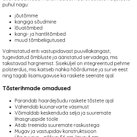
puhul nagu:
jõutõmme
kangiga sõudmine
lõuatõmbed
kangi- ja hantlitõmbed
muud tõmbeliigutused
Valmistatud eriti vastupidavast puuvillakangast,
tugevdatud õmbluste ja ääristatud servadega, mis
takistavad hargnemist. Siseküljel on integreeritud pehme
polsterdus, mis kaitseb nahka hõõrdumise ja surve eest
ning tagab lisamugavuse ka raskete seeriate ajal.
Tõsterihmade omadused
Parandab haardejõudu raskete tõstete ajal
Vähendab küünarvarte väsimust
Võimaldab keskenduda selja ja suuremate
lihasgruppide tööle
Aitab treenida suuremate raskustega
Mugav ja vastupidav konstruktsioon