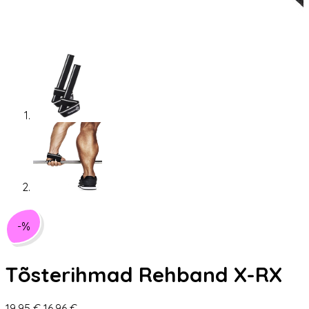
-%
Tõsterihmad Rehband X-RX
Algne
Praegune
19,95
€
16,96
€