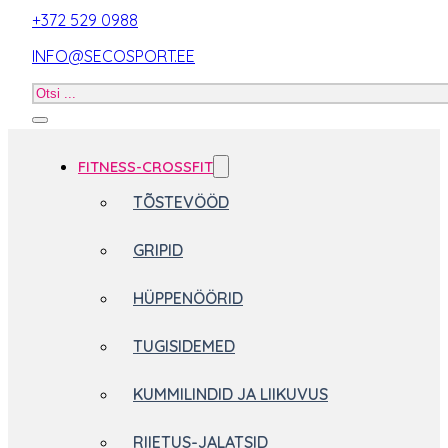
+372 529 0988
INFO@SECOSPORT.EE
Otsi
toodet
FITNESS-CROSSFIT
TÕSTEVÖÖD
GRIPID
HÜPPENÖÖRID
TUGISIDEMED
KUMMILINDID JA LIIKUVUS
RIIETUS-JALATSID