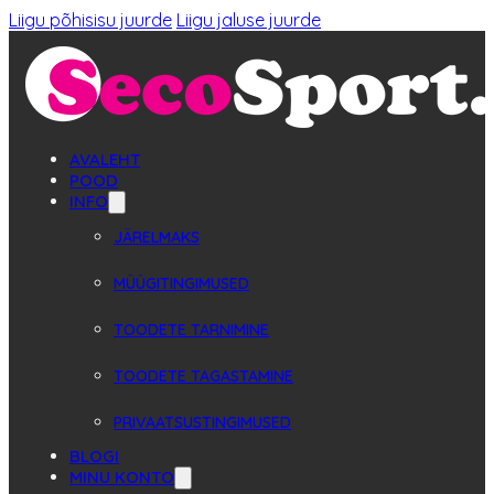
Liigu põhisisu juurde
Liigu jaluse juurde
AVALEHT
POOD
INFO
JÄRELMAKS
MÜÜGITINGIMUSED
TOODETE TARNIMINE
TOODETE TAGASTAMINE
PRIVAATSUSTINGIMUSED
BLOGI
MINU KONTO