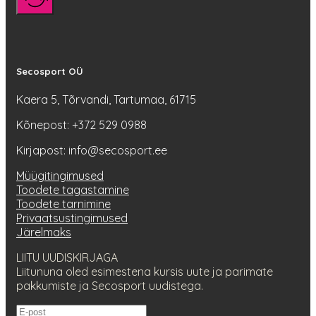
Secosport OÜ
Kaera 5, Tõrvandi, Tartumaa, 61715
Kõnepost: +372 529 0988
Kirjapost: info@secosport.ee
Müügitingimused
Toodete tagastamine
Toodete tarnimine
Privaatsustingimused
Järelmaks
LIITU UUDISKIRJAGA
Liitununa oled esimestena kursis uute ja parimate
pakkumiste ja Secosport uudistega.