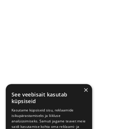
×
See veebisait kasutab
küpsiseid
Kasutame küpsiseid sisu, reklaamide
isikupärastamiseks ja liikluse
analüüsimiseks. Samuti jagame teavet meie
saidi kasutamise kohta oma reklaami- ja