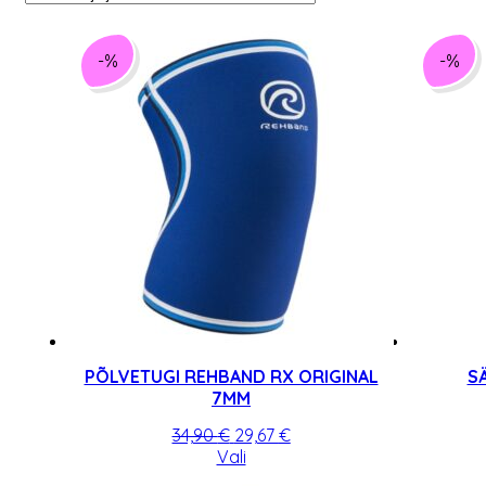
-%
-%
PÕLVETUGI REHBAND RX ORIGINAL
S
7MM
Algne
Praegune
34,90
€
29,67
€
hind
Sellel
hind
Vali
oli:
tootel
on: