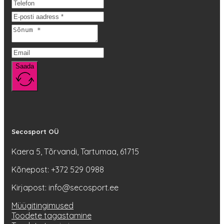
saab
teha
tootelehel.
Saada
Secosport OÜ
Kaera 5, Tõrvandi, Tartumaa, 61715
Kõnepost: +372 529 0988
Kirjapost: info@secosport.ee
Müügitingimused
Toodete tagastamine