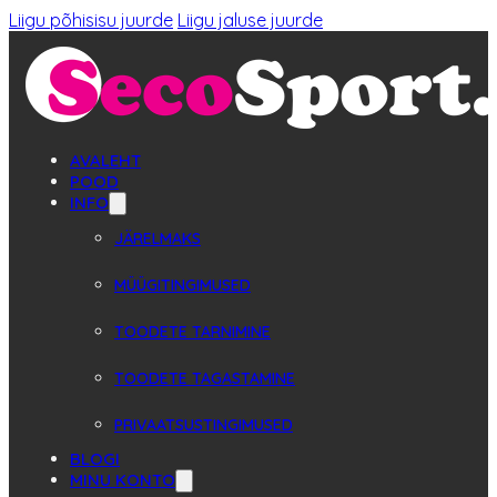
Liigu põhisisu juurde
Liigu jaluse juurde
AVALEHT
POOD
INFO
JÄRELMAKS
MÜÜGITINGIMUSED
TOODETE TARNIMINE
TOODETE TAGASTAMINE
PRIVAATSUSTINGIMUSED
BLOGI
MINU KONTO