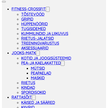
FITNESS-CROSSFIT
TÕSTEVÖÖD
GRIPID
HÜPPENÖÖRID
TUGISIDEMED
KUMMILINDID JA LIIKUVUS
RIIETUS-JALATSID
TREENINGVARUSTUS
AKSESSUAARID
JOOKS-MATK
KOTID JA JOOGISÜSTEEMID
PEA-JA KAELAKATTED
MÜTSID
PEAPAELAD
MASKID
RIIETUS
KINDAD
SPORDISOKID
RATTASÕIT
KÄISED JA SÄÄRED
KIIVRID