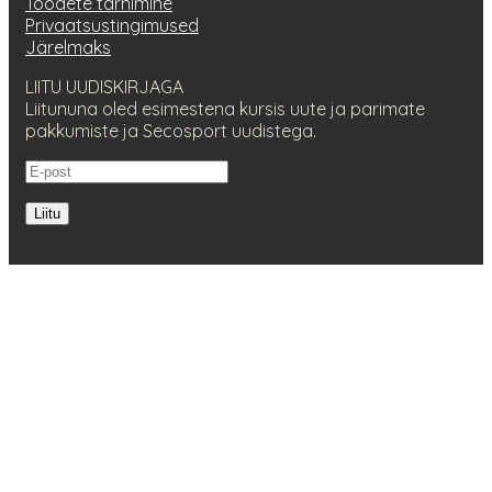
Toodete tarnimine
Privaatsustingimused
Järelmaks
LIITU UUDISKIRJAGA
Liitununa oled esimestena kursis uute ja parimate
pakkumiste ja Secosport uudistega.
Liitu