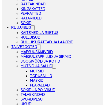
RATTAKINDAD
KINGAKATTED
PEAKATTED
RATARIIDED
SOKID
RULLUISUD
KAITSMED JA RIIETUS
RULLUISUD
RULLUISURATTAD JA LAAGRID
TALVETOOTED
MÄESUUSAKIIVRID
MÄESUUSAPRILLID JA SIRMID
JOOGIVÖÖD JA KOTID
MÜTSID JA SALLID
MÜTSID
TORUSALLID
MASKID
PEAPAELAD
SOKID JA PÕLVIKUD
TALVEKINDAD
SPORDIPESU
UISUD