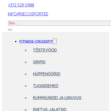
+372 529 0988
INFO@SECOSPORT.EE
Otsi
toodet
FITNESS-CROSSFIT
TÕSTEVÖÖD
GRIPID
HÜPPENÖÖRID
TUGISIDEMED
KUMMILINDID JA LIIKUVUS
RIIETUS-JALATSID