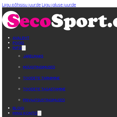
Liigu põhisisu juurde
Liigu jaluse juurde
AVALEHT
POOD
INFO
JÄRELMAKS
MÜÜGITINGIMUSED
TOODETE TARNIMINE
TOODETE TAGASTAMINE
PRIVAATSUSTINGIMUSED
BLOGI
MINU KONTO