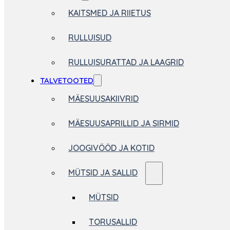
KAITSMED JA RIIETUS
RULLUISUD
RULLUISURATTAD JA LAAGRID
TALVETOOTED
MÄESUUSAKIIVRID
MÄESUUSAPRILLID JA SIRMID
JOOGIVÖÖD JA KOTID
MÜTSID JA SALLID
MÜTSID
TORUSALLID