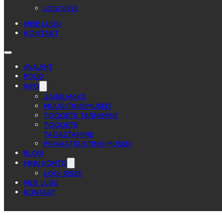
LOGI SISSE
MEIE LUGU
KONTAKT
AVALEHT
POOD
INFO
JÄRELMAKS
MÜÜGITINGIMUSED
TOODETE TARNIMINE
TOODETE
TAGASTAMINE
PRIVAATSUSTINGIMUSED
BLOGI
MINU KONTO
LOGI SISSE
MEIE LUGU
KONTAKT