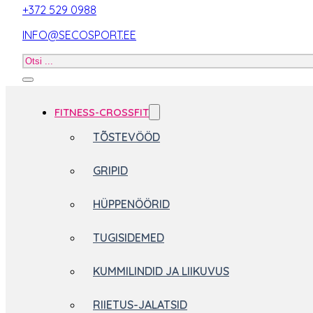
+372 529 0988
INFO@SECOSPORT.EE
Otsi
toodet
FITNESS-CROSSFIT
TÕSTEVÖÖD
GRIPID
HÜPPENÖÖRID
TUGISIDEMED
KUMMILINDID JA LIIKUVUS
RIIETUS-JALATSID