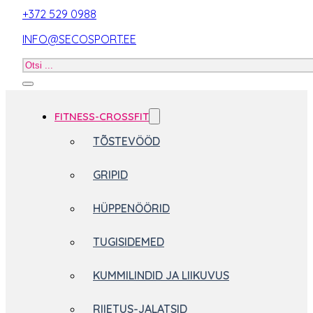
+372 529 0988
INFO@SECOSPORT.EE
Otsi
toodet
FITNESS-CROSSFIT
TÕSTEVÖÖD
GRIPID
HÜPPENÖÖRID
TUGISIDEMED
KUMMILINDID JA LIIKUVUS
RIIETUS-JALATSID