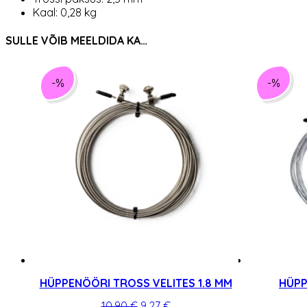
Kaal: 0,28 kg
SULLE VÕIB MEELDIDA KA…
-%
-%
HÜPPENÖÖRI TROSS VELITES 1.8 MM
HÜPP
Algne
Praegune
10,90
€
9,27
€