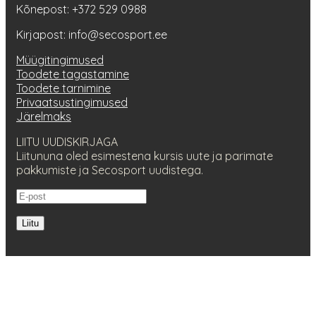
Kõnepost: +372 529 0988
Kirjapost: info@secosport.ee
Müügitingimused
Toodete tagastamine
Toodete tarnimine
Privaatsustingimused
Järelmaks
LIITU UUDISKIRJAGA
Liitununa oled esimestena kursis uute ja parimate
pakkumiste ja Secosport uudistega.
Liitu