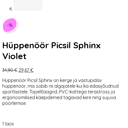
-%
Hüppenöör Picsil Sphinx
Violet
Algne
Praegune
34,90
€
29,67
€
hind
hind
Hüppenöör Picsil Sphinx on kerge ja vastupidav
oli:
on:
hüppenöör, mis sobib nii algajatele kui ka edasijõudnud
34,90 €.
29,67 €.
sportlastele. Topeltlaagrid, PVC-kattega terastross ja
ergonoomilised käepidemed tagavad kiire ning sujuva
pöörlemise.
1 laos