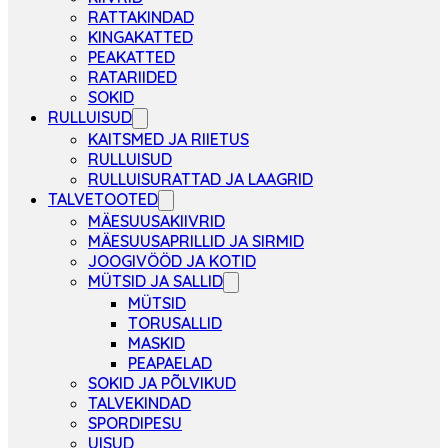
RATTAKINDAD
KINGAKATTED
PEAKATTED
RATARIIDED
SOKID
RULLUISUD
KAITSMED JA RIIETUS
RULLUISUD
RULLUISURATTAD JA LAAGRID
TALVETOOTED
MÄESUUSAKIIVRID
MÄESUUSAPRILLID JA SIRMID
JOOGIVÖÖD JA KOTID
MÜTSID JA SALLID
MÜTSID
TORUSALLID
MASKID
PEAPAELAD
SOKID JA PÕLVIKUD
TALVEKINDAD
SPORDIPESU
UISUD