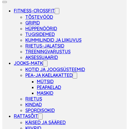
FITNESS-CROSSFIT
TÕSTEVÖÖD
GRIPID
HÜPPENÖÖRID
TUGISIDEMED
KUMMILINDID JA LIIKUVUS
RIIETUS-JALATSID
TREENINGVARUSTUS
AKSESSUAARID
JOOKS-MATK
KOTID JA JOOGISÜSTEEMID
PEA-JA KAELAKATTED
MÜTSID
PEAPAELAD
MASKID
RIIETUS
KINDAD
SPORDISOKID
RATTASÕIT
KÄISED JA SÄÄRED
KIIVRID