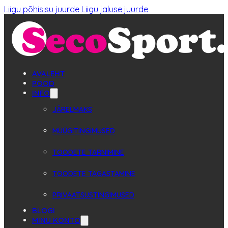
Liigu põhisisu juurde
Liigu jaluse juurde
AVALEHT
POOD
INFO
JÄRELMAKS
MÜÜGITINGIMUSED
TOODETE TARNIMINE
TOODETE TAGASTAMINE
PRIVAATSUSTINGIMUSED
BLOGI
MINU KONTO