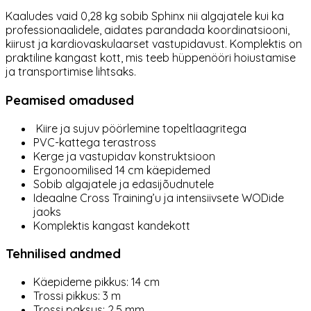
Kaaludes vaid 0,28 kg sobib Sphinx nii algajatele kui ka
professionaalidele, aidates parandada koordinatsiooni,
kiirust ja kardiovaskulaarset vastupidavust. Komplektis on
praktiline kangast kott, mis teeb hüppenööri hoiustamise
ja transportimise lihtsaks.
Peamised omadused
Kiire ja sujuv pöörlemine topeltlaagritega
PVC-kattega terastross
Kerge ja vastupidav konstruktsioon
Ergonoomilised 14 cm käepidemed
Sobib algajatele ja edasijõudnutele
Ideaalne Cross Training’u ja intensiivsete WODide
jaoks
Komplektis kangast kandekott
Tehnilised andmed
Käepideme pikkus: 14 cm
Trossi pikkus: 3 m
Trossi paksus: 2,5 mm