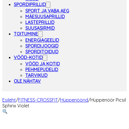
SPORDIPRILLID
SPORT JA VABA AEG
MÄESUUSAPRILLID
LASTEPRILLID
SUUSASIRMID
TOITUMINE
ENERGIAGEELID
SPORDIJOOGID
SPORDITOIDUD
VÖÖD-KOTID
VÖÖD JA KOTID
PEHMEPUDELID
TARVIKUD
OLE NÄHTAV
Esileht
/
FITNESS-CROSSFIT
/
Hüppenöörid
/
Hüppenöör Picsil
Sphinx Violet