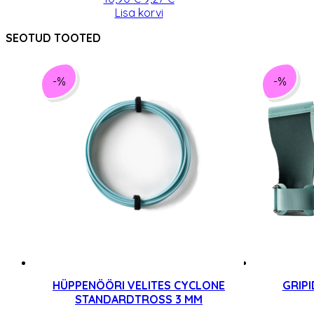
hind
hind
Lisa korvi
oli:
on:
SEOTUD TOOTED
10,90 €.
9,27 €.
-%
-%
HÜPPENÖÖRI VELITES CYCLONE
GRIPI
STANDARDTROSS 3 MM