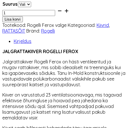
Suurus
Jalgrattakiiver
Rogelli
Lisa korvi
Ferox
Tootekood:
Rogelli Ferox valge
Kategooriad:
Kiivrid
,
valge
RATTASÕIT
Bränd:
Rogelli
kogus
Kirjeldus
JALGRATTAKIIVER ROGELLI FEROX
Jalgrattakiiver Rogelli
Ferox on hästi ventileeritud ja
mugav rattakiiver, mis sobib ideaalselt nii treeninguks kui
ka igapäevaseks sõiduks. Tänu In-Mold konstruktsioonile ja
vastupidavale polükarbonaadist väliskihile pakub see
suurepärast kaitset ja vastupidavust.
Kiiver on varustatud 23 ventilatsiooniavaga, mis tagavad
efektiivse õhuringluse ja hoiavad pea jahedana ka
intensiivse sõidu ajal. Sisemised vahtpadjad pakuvad
lisamugavust ja kaitset ning lisaturvalisust pakub
eemaldatav visiir.