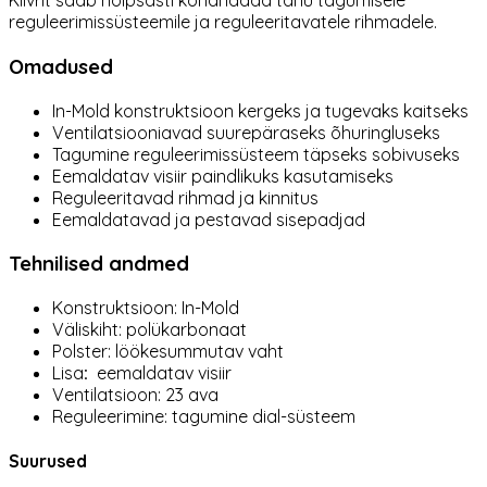
Kiivrit saab hõlpsasti kohandada tänu tagumisele
reguleerimissüsteemile ja reguleeritavatele rihmadele.
Omadused
In-Mold konstruktsioon kergeks ja tugevaks kaitseks
Ventilatsiooniavad suurepäraseks õhuringluseks
Tagumine reguleerimissüsteem täpseks sobivuseks
Eemaldatav visiir paindlikuks kasutamiseks
Reguleeritavad rihmad ja kinnitus
Eemaldatavad ja pestavad sisepadjad
Tehnilised andmed
Konstruktsioon: In-Mold
Väliskiht: polükarbonaat
Polster: löökesummutav vaht
Lisa
:
eemaldatav visiir
Ventilatsioon: 23 ava
Reguleerimine: tagumine dial-süsteem
Suurused