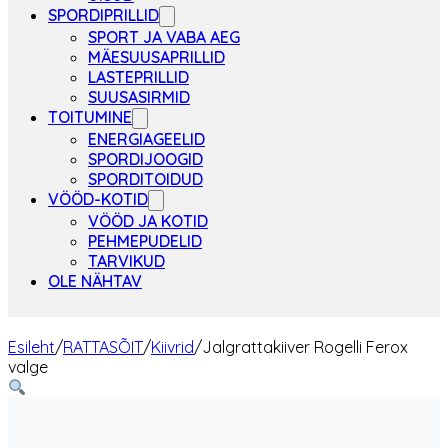
SPORDIPRILLID
SPORT JA VABA AEG
MÄESUUSAPRILLID
LASTEPRILLID
SUUSASIRMID
TOITUMINE
ENERGIAGEELID
SPORDIJOOGID
SPORDITOIDUD
VÖÖD-KOTID
VÖÖD JA KOTID
PEHMEPUDELID
TARVIKUD
OLE NÄHTAV
Esileht
/
RATTASÕIT
/
Kiivrid
/
Jalgrattakiiver Rogelli Ferox
valge