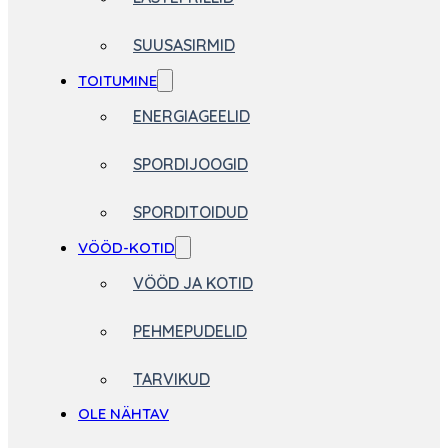
SUUSASIRMID
TOITUMINE
ENERGIAGEELID
SPORDIJOOGID
SPORDITOIDUD
VÖÖD-KOTID
VÖÖD JA KOTID
PEHMEPUDELID
TARVIKUD
OLE NÄHTAV