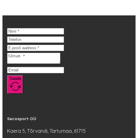
oli:
tootel
on:
124,90 €.
on
93,68 €.
mitu
varianti.
Valikuid
saab
teha
tootelehel.
Saada
Secosport OÜ
Kaera 5, Tõrvandi, Tartumaa, 61715