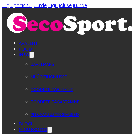
Liigu põhisisu juurde
Liigu jaluse juurde
AVALEHT
POOD
INFO
JÄRELMAKS
MÜÜGITINGIMUSED
TOODETE TARNIMINE
TOODETE TAGASTAMINE
PRIVAATSUSTINGIMUSED
BLOGI
MINU KONTO