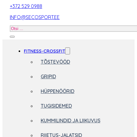
+372 529 0988
INFO@SECOSPORT.EE
Otsi
toodet
FITNESS-CROSSFIT
TÕSTEVÖÖD
GRIPID
HÜPPENÖÖRID
TUGISIDEMED
KUMMILINDID JA LIIKUVUS
RIIETUS-JALATSID