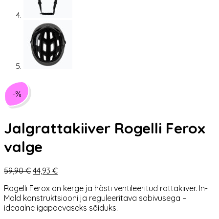
-%
Jalgrattakiiver Rogelli Ferox
valge
Algne
Praegune
59,90
€
44,93
€
hind
hind
Rogelli Ferox on kerge ja hästi ventileeritud rattakiiver. In-
oli:
on:
Mold konstruktsiooni ja reguleeritava sobivusega –
59,90 €.
44,93 €.
ideaalne igapäevaseks sõiduks.