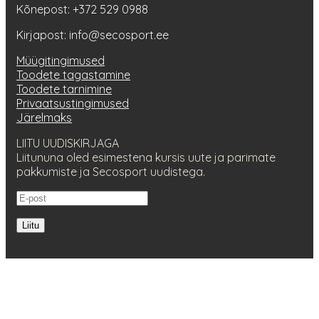
Kõnepost: +372 529 0988
Kirjapost: info@secosport.ee
Müügitingimused
Toodete tagastamine
Toodete tarnimine
Privaatsustingimused
Järelmaks
LIITU UUDISKIRJAGA
Liitununa oled esimestena kursis uute ja parimate
pakkumiste ja Secosport uudistega.
Liitu