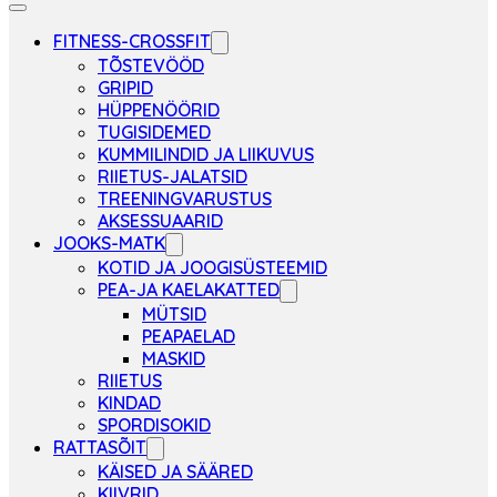
FITNESS-CROSSFIT
TÕSTEVÖÖD
GRIPID
HÜPPENÖÖRID
TUGISIDEMED
KUMMILINDID JA LIIKUVUS
RIIETUS-JALATSID
TREENINGVARUSTUS
AKSESSUAARID
JOOKS-MATK
KOTID JA JOOGISÜSTEEMID
PEA-JA KAELAKATTED
MÜTSID
PEAPAELAD
MASKID
RIIETUS
KINDAD
SPORDISOKID
RATTASÕIT
KÄISED JA SÄÄRED
KIIVRID