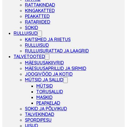
RATTAKINDAD
KINGAKATTED
PEAKATTED
RATARIIDED
SOKID
RULLUISUD
KAITSMED JA RIIETUS
RULLUISUD
RULLUISURATTAD JA LAAGRID
TALVETOOTED
MÄESUUSAKIIVRID
MÄESUUSAPRILLID JA SIRMID
JOOGIVÖÖD JA KOTID
MÜTSID JA SALLID
MÜTSID
TORUSALLID
MASKID
PEAPAELAD
SOKID JA PÕLVIKUD
TALVEKINDAD
SPORDIPESU
UISUD