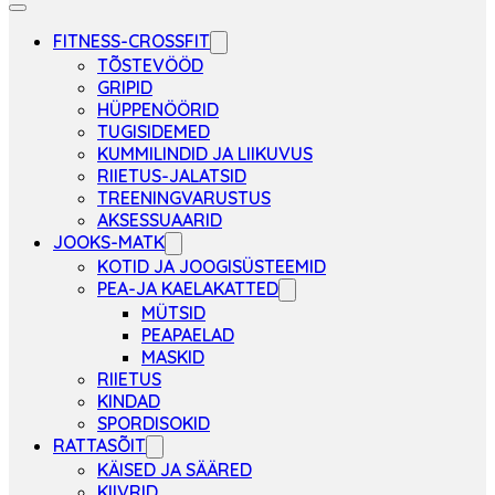
FITNESS-CROSSFIT
TÕSTEVÖÖD
GRIPID
HÜPPENÖÖRID
TUGISIDEMED
KUMMILINDID JA LIIKUVUS
RIIETUS-JALATSID
TREENINGVARUSTUS
AKSESSUAARID
JOOKS-MATK
KOTID JA JOOGISÜSTEEMID
PEA-JA KAELAKATTED
MÜTSID
PEAPAELAD
MASKID
RIIETUS
KINDAD
SPORDISOKID
RATTASÕIT
KÄISED JA SÄÄRED
KIIVRID