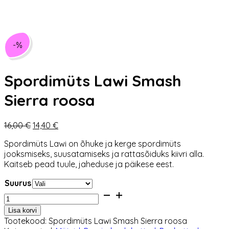
-%
Spordimüts Lawi Smash
Sierra roosa
Algne
Praegune
16,00
€
14,40
€
hind
hind
Spordimüts Lawi on õhuke ja kerge spordimüts
oli:
on:
jooksmiseks, suusatamiseks ja rattasõiduks kiivri alla.
16,00 €.
14,40 €.
Kaitseb pead tuule, jaheduse ja päikese eest.
Suurus
Spordimüts
Lawi
Lisa korvi
Smash
Tootekood:
Spordimüts Lawi Smash Sierra roosa
Sierra