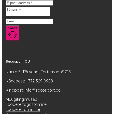
teha
tootelehel.
Saada
Secosport OÜ
Kaera 5, Tõrvandi, Tartumaa, 61715
Kõnepost: +372 529 0988
Kirjapost: info@secosport.ee
Müügitingimused
Toodete tagastamine
Toodete tarnimine