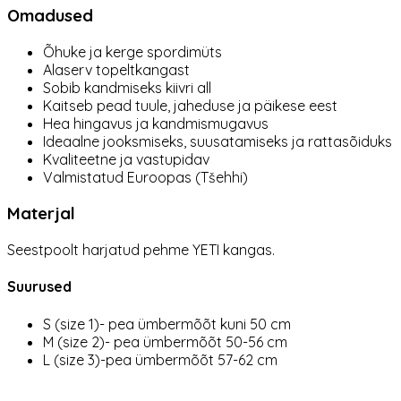
Omadused
Õhuke ja kerge spordimüts
Alaserv topeltkangast
Sobib kandmiseks kiivri all
Kaitseb pead tuule, jaheduse ja päikese eest
Hea hingavus ja kandmismugavus
Ideaalne jooksmiseks, suusatamiseks ja rattasõiduks
Kvaliteetne ja vastupidav
Valmistatud Euroopas (Tšehhi)
Materjal
Seestpoolt harjatud pehme YETI kangas.
Suurused
S (size 1)- pea ümbermõõt kuni 50 cm
M (size 2)- pea ümbermõõt 50-56 cm
L (size 3)-pea ümbermõõt 57-62 cm