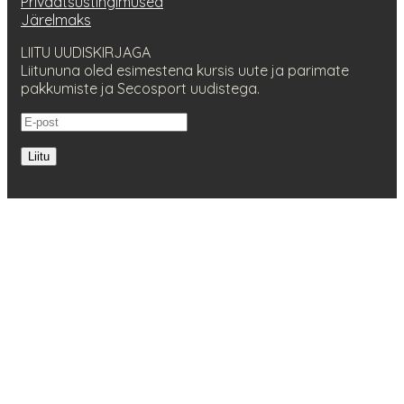
Privaatsustingimused
Järelmaks
LIITU UUDISKIRJAGA
Liitununa oled esimestena kursis uute ja parimate
pakkumiste ja Secosport uudistega.
Liitu