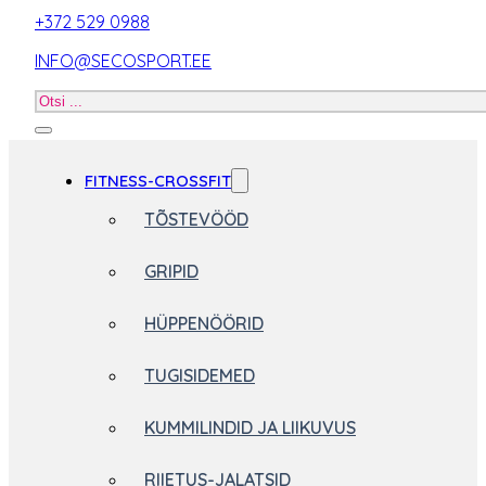
+372 529 0988
INFO@SECOSPORT.EE
Otsi
toodet
FITNESS-CROSSFIT
TÕSTEVÖÖD
GRIPID
HÜPPENÖÖRID
TUGISIDEMED
KUMMILINDID JA LIIKUVUS
RIIETUS-JALATSID