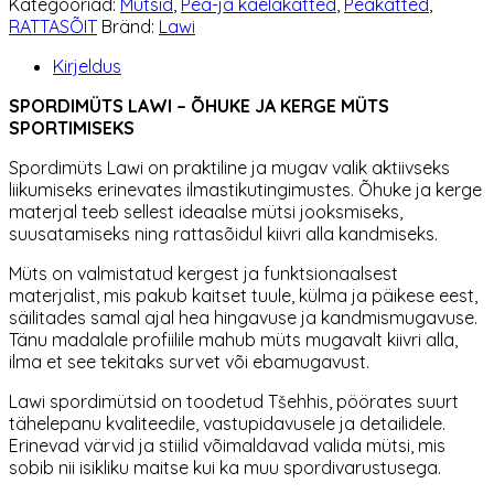
Kategooriad:
Mütsid
,
Pea-ja kaelakatted
,
Peakatted
,
roosa
RATTASÕIT
Bränd:
Lawi
kogus
Kirjeldus
SPORDIMÜTS LAWI – ÕHUKE JA KERGE MÜTS
SPORTIMISEKS
Spordimüts Lawi on praktiline ja mugav valik aktiivseks
liikumiseks erinevates ilmastikutingimustes. Õhuke ja kerge
materjal teeb sellest ideaalse mütsi jooksmiseks,
suusatamiseks ning rattasõidul kiivri alla kandmiseks.
Müts on valmistatud kergest ja funktsionaalsest
materjalist, mis pakub kaitset tuule, külma ja päikese eest,
säilitades samal ajal hea hingavuse ja kandmismugavuse.
Tänu madalale profiilile mahub müts mugavalt kiivri alla,
ilma et see tekitaks survet või ebamugavust.
Lawi spordimütsid on toodetud Tšehhis, pöörates suurt
tähelepanu kvaliteedile, vastupidavusele ja detailidele.
Erinevad värvid ja stiilid võimaldavad valida mütsi, mis
sobib nii isikliku maitse kui ka muu spordivarustusega.