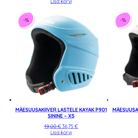
hind
hind
Lisa korvi
oli:
on:
49,00 €.
36,75 €.
-%
-%
MÄESUUSAKIIVER LASTELE KAYAK P901
MÄESUUSAK
SININE – XS
Algne
Praegune
49,00
€
36,75
€
hind
hind
Lisa korvi