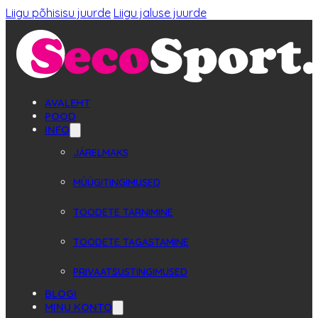
Liigu põhisisu juurde
Liigu jaluse juurde
AVALEHT
POOD
INFO
JÄRELMAKS
MÜÜGITINGIMUSED
TOODETE TARNIMINE
TOODETE TAGASTAMINE
PRIVAATSUSTINGIMUSED
BLOGI
MINU KONTO