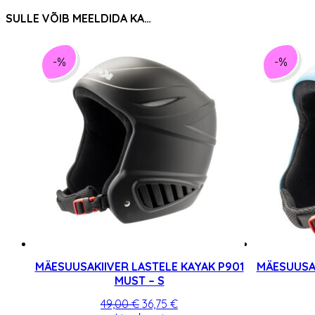
SULLE VÕIB MEELDIDA KA…
-%
-%
MÄESUUSAKIIVER LASTELE KAYAK P901
MÄESUUSAK
MUST – S
Algne
Praegune
49,00
€
36,75
€