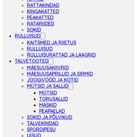
RATTAKINDAD
KINGAKATTED
PEAKATTED
RATARIIDED
SOKID
RULLUISUD
KAITSMED JA RIIETUS
RULLUISUD
RULLUISURATTAD JA LAAGRID
TALVETOOTED
MÄESUUSAKIIVRID
MÄESUUSAPRILLID JA SIRMID
JOOGIVÖÖD JA KOTID
MÜTSID JA SALLID
MÜTSID
TORUSALLID
MASKID
PEAPAELAD
SOKID JA PÕLVIKUD
TALVEKINDAD
SPORDIPESU
UISUD