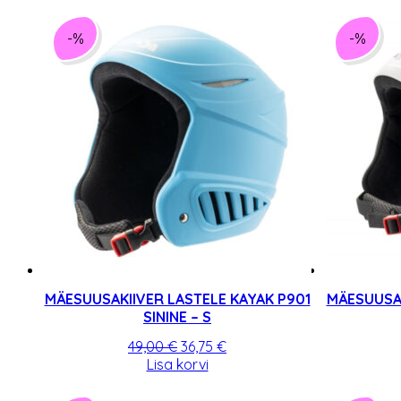
oli:
on:
49,00 €.
36,75 €.
-%
-%
MÄESUUSAKIIVER LASTELE KAYAK P901
MÄESUUSAK
SININE – S
Algne
Praegune
49,00
€
36,75
€
hind
hind
Lisa korvi
oli:
on:
49,00 €.
36,75 €.