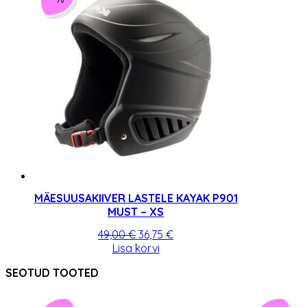
varianti.
Valikuid
saab
teha
tootelehel.
MÄESUUSAKIIVER LASTELE KAYAK P901
MUST – XS
Algne
Praegune
49,00
€
36,75
€
hind
hind
Lisa korvi
oli:
on:
SEOTUD TOOTED
49,00 €.
36,75 €.