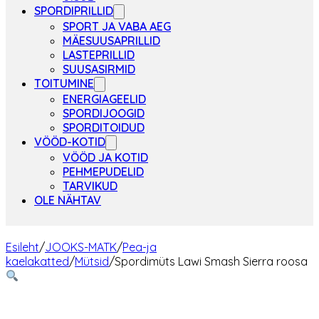
SPORDIPRILLID
SPORT JA VABA AEG
MÄESUUSAPRILLID
LASTEPRILLID
SUUSASIRMID
TOITUMINE
ENERGIAGEELID
SPORDIJOOGID
SPORDITOIDUD
VÖÖD-KOTID
VÖÖD JA KOTID
PEHMEPUDELID
TARVIKUD
OLE NÄHTAV
Esileht
/
JOOKS-MATK
/
Pea-ja
kaelakatted
/
Mütsid
/
Spordimüts Lawi Smash Sierra roosa