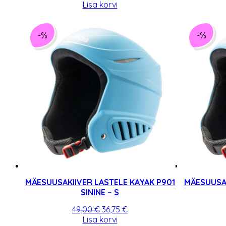
hind
hind
Lisa korvi
oli:
on:
49,00 €.
36,75 €.
-%
-%
MÄESUUSAKIIVER LASTELE KAYAK P901
MÄESUUSAK
SININE – S
Algne
Praegune
49,00
€
36,75
€
hind
hind
Lisa korvi