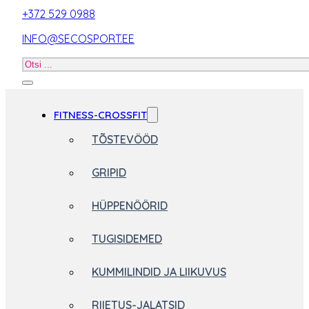
+372 529 0988
INFO@SECOSPORT.EE
Otsi
toodet
FITNESS-CROSSFIT
TÕSTEVÖÖD
GRIPID
HÜPPENÖÖRID
TUGISIDEMED
KUMMILINDID JA LIIKUVUS
RIIETUS-JALATSID