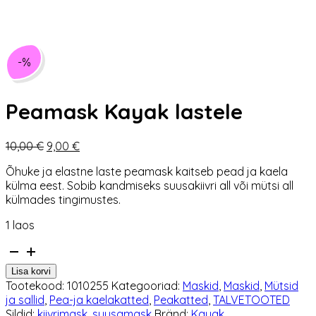
-%
Peamask Kayak lastele
Algne
Praegune
10,00
€
9,00
€
hind
hind
Õhuke ja elastne laste peamask kaitseb pead ja kaela
oli:
on:
külma eest. Sobib kandmiseks suusakiivri all või mütsi all
10,00 €.
9,00 €.
külmades tingimustes.
1 laos
Peamask
Kayak
Lisa korvi
lastele
Tootekood:
1010255
Kategooriad:
Maskid
,
Maskid
,
Mütsid
kogus
ja sallid
,
Pea-ja kaelakatted
,
Peakatted
,
TALVETOOTED
Sildid:
kiivrimask
,
suusamask
Bränd:
Kayak