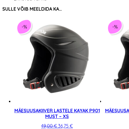
SULLE VÕIB MEELDIDA KA…
-%
-%
MÄESUUSAKIIVER LASTELE KAYAK P901
MÄESUUSAK
MUST – XS
Algne
Praegune
49,00
€
36,75
€