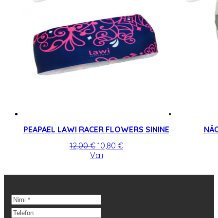
PEAPAEL LAWI RACER FLOWERS SININE
NÄO
Algne
Praegune
12,00
€
10,80
€
hind
Sellel
hind
Vali
oli:
tootel
on:
12,00 €.
on
10,80 €.
mitu
varianti.
Valikuid
saab