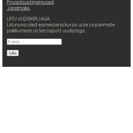
Privaatsustingimused
Järelmaks
LIITU UUDISKIRJAGA
Liitununa oled esimestena kursis uute ja parimate
pakkumiste ja Secosport uudistega.
Liitu