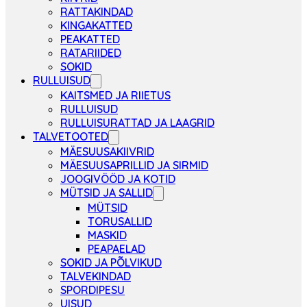
RATTAKINDAD
KINGAKATTED
PEAKATTED
RATARIIDED
SOKID
RULLUISUD
KAITSMED JA RIIETUS
RULLUISUD
RULLUISURATTAD JA LAAGRID
TALVETOOTED
MÄESUUSAKIIVRID
MÄESUUSAPRILLID JA SIRMID
JOOGIVÖÖD JA KOTID
MÜTSID JA SALLID
MÜTSID
TORUSALLID
MASKID
PEAPAELAD
SOKID JA PÕLVIKUD
TALVEKINDAD
SPORDIPESU
UISUD