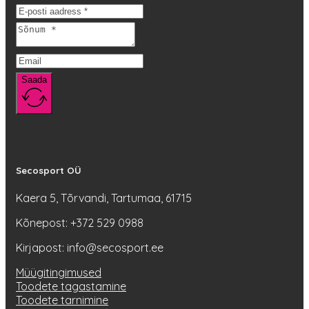
teha
tootelehel.
Saada
Secosport OÜ
Kaera 5, Tõrvandi, Tartumaa, 61715
Kõnepost: +372 529 0988
Kirjapost: info@secosport.ee
Müügitingimused
Toodete tagastamine
Toodete tarnimine