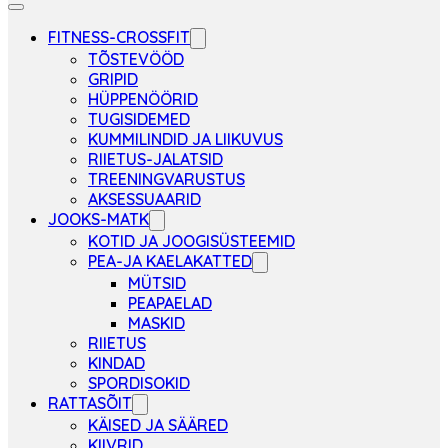
FITNESS-CROSSFIT
TÕSTEVÖÖD
GRIPID
HÜPPENÖÖRID
TUGISIDEMED
KUMMILINDID JA LIIKUVUS
RIIETUS-JALATSID
TREENINGVARUSTUS
AKSESSUAARID
JOOKS-MATK
KOTID JA JOOGISÜSTEEMID
PEA-JA KAELAKATTED
MÜTSID
PEAPAELAD
MASKID
RIIETUS
KINDAD
SPORDISOKID
RATTASÕIT
KÄISED JA SÄÄRED
KIIVRID