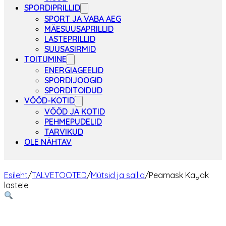
SPORDIPRILLID
SPORT JA VABA AEG
MÄESUUSAPRILLID
LASTEPRILLID
SUUSASIRMID
TOITUMINE
ENERGIAGEELID
SPORDIJOOGID
SPORDITOIDUD
VÖÖD-KOTID
VÖÖD JA KOTID
PEHMEPUDELID
TARVIKUD
OLE NÄHTAV
Esileht
/
TALVETOOTED
/
Mütsid ja sallid
/
Peamask Kayak
lastele