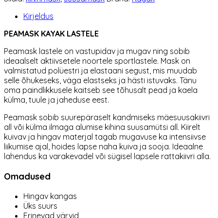
Kirjeldus
PEAMASK KAYAK LASTELE
Peamask lastele on vastupidav ja mugav ning sobib
ideaalselt aktiivsetele noortele sportlastele. Mask on
valmistatud polüestri ja elastaani segust, mis muudab
selle õhukeseks, väga elastseks ja hästi istuvaks. Tänu
oma paindlikkusele kaitseb see tõhusalt pead ja kaela
külma, tuule ja jaheduse eest.
Peamask sobib suurepäraselt kandmiseks mäesuusakiivri
all või külma ilmaga alumise kihina suusamütsi all. Kiirelt
kuivav ja hingav materjal tagab mugavuse ka intensiivse
liikumise ajal, hoides lapse naha kuiva ja sooja. Ideaalne
lahendus ka varakevadel või sügisel lapsele rattakiivri alla.
Omadused
Hingav kangas
Üks suurs
Erinevad värvid