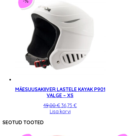
-%
MÄESUUSAKIIVER LASTELE KAYAK P901
VALGE – XS
Algne
Praegune
49,00
€
36,75
€
hind
hind
Lisa korvi
oli:
on:
SEOTUD TOOTED
49,00 €.
36,75 €.