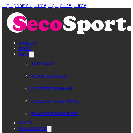
Liigu põhisisu juurde
Liigu jaluse juurde
AVALEHT
POOD
INFO
JÄRELMAKS
MÜÜGITINGIMUSED
TOODETE TARNIMINE
TOODETE TAGASTAMINE
PRIVAATSUSTINGIMUSED
BLOGI
MINU KONTO