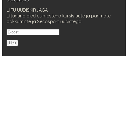
LIITU UUDISKIRJAGA
Liitununa oled esimestena kursis uute ja parimate
pakkumiste ja Secosport uudistega.
Liitu