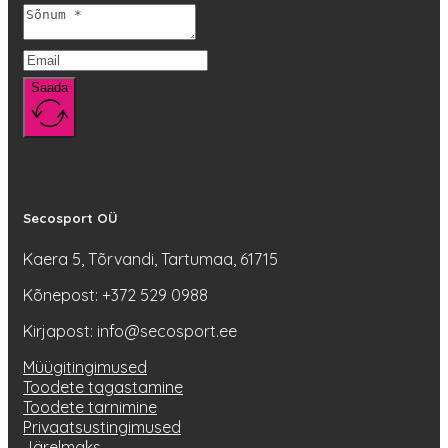
tootelehel.
Saada
Secosport OÜ
Kaera 5, Tõrvandi, Tartumaa, 61715
Kõnepost: +372 529 0988
Kirjapost: info@secosport.ee
Müügitingimused
Toodete tagastamine
Toodete tarnimine
Privaatsustingimused
Järelmaks