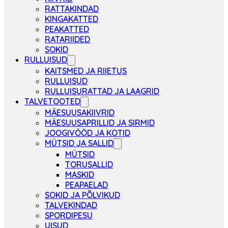
RATTAKINDAD
KINGAKATTED
PEAKATTED
RATARIIDED
SOKID
RULLUISUD
KAITSMED JA RIIETUS
RULLUISUD
RULLUISURATTAD JA LAAGRID
TALVETOOTED
MÄESUUSAKIIVRID
MÄESUUSAPRILLID JA SIRMID
JOOGIVÖÖD JA KOTID
MÜTSID JA SALLID
MÜTSID
TORUSALLID
MASKID
PEAPAELAD
SOKID JA PÕLVIKUD
TALVEKINDAD
SPORDIPESU
UISUD