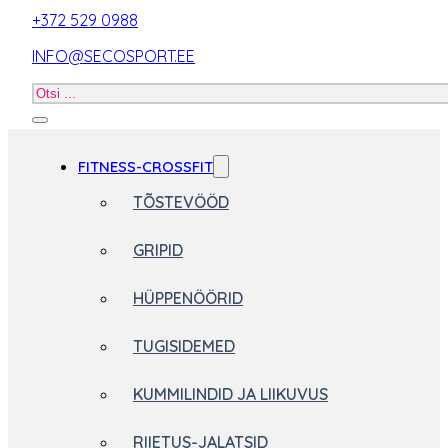
+372 529 0988
INFO@SECOSPORT.EE
Otsi
toodet
FITNESS-CROSSFIT
TÕSTEVÖÖD
GRIPID
HÜPPENÖÖRID
TUGISIDEMED
KUMMILINDID JA LIIKUVUS
RIIETUS-JALATSID