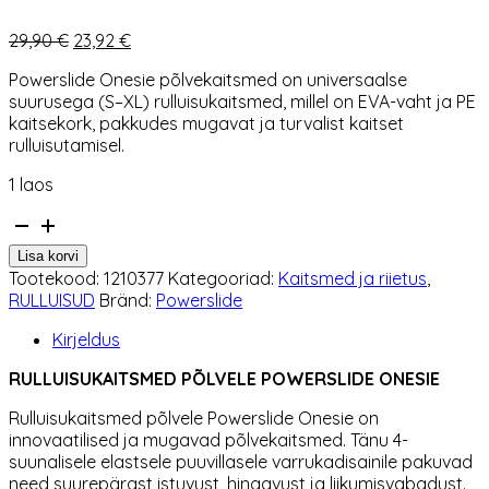
Algne
Praegune
29,90
€
23,92
€
hind
hind
Powerslide Onesie põlvekaitsmed on universaalse
oli:
on:
suurusega (S–XL) rulluisukaitsmed, millel on EVA-vaht ja PE
29,90 €.
23,92 €.
kaitsekork, pakkudes mugavat ja turvalist kaitset
rulluisutamisel.
1 laos
Rulluisukaitsmed
põlvele
Lisa korvi
Powerslide
Tootekood:
1210377
Kategooriad:
Kaitsmed ja riietus
,
Onesie
RULLUISUD
Bränd:
Powerslide
kogus
Kirjeldus
RULLUISUKAITSMED PÕLVELE POWERSLIDE ONESIE
Rulluisukaitsmed põlvele
Powerslide
Onesie on
innovaatilised ja mugavad põlvekaitsmed. Tänu 4-
suunalisele elastsele puuvillasele varrukadisainile pakuvad
need suurepärast istuvust, hingavust ja liikumisvabadust.