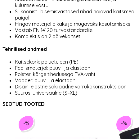
kulumise vastu
Silikoonist libisemisvastased ribad hoiavad kaitsmed
paigal
Hingav materjal pikaks ja mugavaks kasutamiseks
Vastab EN 14120 turvastandardile
Komplektis on 2 põlvekaitset
Tehnilised andmed
Kaitsekork: polüetüleen (PE)
Pealismaterjal: puuvill ja elastaan
Polster: kõrge tihedusega EVA-vaht
Vooder: puuvill ja elastaan
Disain: elastne sokilaadne varrukakonstruktsioon
Suurus: universaalne (S–XL)
SEOTUD TOOTED
-%
-%