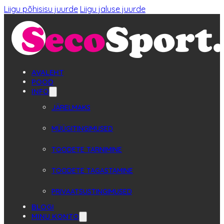
Liigu põhisisu juurde
Liigu jaluse juurde
AVALEHT
POOD
INFO
JÄRELMAKS
MÜÜGITINGIMUSED
TOODETE TARNIMINE
TOODETE TAGASTAMINE
PRIVAATSUSTINGIMUSED
BLOGI
MINU KONTO