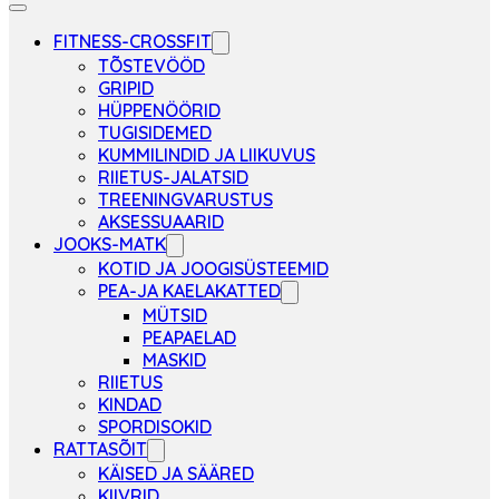
FITNESS-CROSSFIT
TÕSTEVÖÖD
GRIPID
HÜPPENÖÖRID
TUGISIDEMED
KUMMILINDID JA LIIKUVUS
RIIETUS-JALATSID
TREENINGVARUSTUS
AKSESSUAARID
JOOKS-MATK
KOTID JA JOOGISÜSTEEMID
PEA-JA KAELAKATTED
MÜTSID
PEAPAELAD
MASKID
RIIETUS
KINDAD
SPORDISOKID
RATTASÕIT
KÄISED JA SÄÄRED
KIIVRID