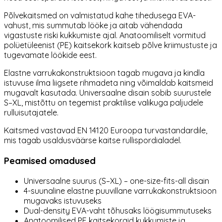
Põlvekaitsmed on valmistatud kahe tihedusega EVA-
vahust, mis summutab lööke ja aitab vähendada
vigastuste riski kukkumiste ajal. Anatoomiliselt vormitud
polüetüleenist (PE) kaitsekork kaitseb põlve kriimustuste ja
tugevamate löökide eest.
Elastne varrukakonstruktsioon tagab mugava ja kindla
istuvuse ilma liigsete rihmadeta ning võimaldab kaitsmeid
mugavalt kasutada. Universaalne disain sobib suurustele
S–XL, mistõttu on tegemist praktilise valikuga paljudele
rulluisutajatele.
Kaitsmed vastavad EN 14120 Euroopa turvastandardile,
mis tagab usaldusväärse kaitse rullispordialadel.
Peamised omadused
Universaalne suurus (S–XL) – one-size-fits-all disain
4-suunaline elastne puuvillane varrukakonstruktsioon
mugavaks istuvuseks
Dual-density EVA-vaht tõhusaks löögisummutuseks
Anatoomilised PE kaitsekorgid kukkumiste ja