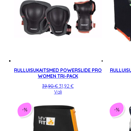
RULLUISUKAITSMED POWERSLIDE PRO
RULLUIS
WOMEN TRI-PACK
Algne
Praegune
39,90
€
31,92
€
hind
Sellel
hind
Vali
oli:
tootel
on:
39,90 €.
on
31,92 €.
mitu
-%
-%
varianti.
Valikuid
saab