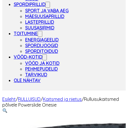
SPORDIPRILLID
SPORT JA VABA AEG
MÄESUUSAPRILLID
LASTEPRILLID
SUUSASIRMID
TOITUMINE
ENERGIAGEELID
SPORDIJOOGID
SPORDITOIDUD
VÖÖD-KOTID
VÖÖD JA KOTID
PEHMEPUDELID
TARVIKUD
OLE NÄHTAV
Esileht
/
RULLUISUD
/
Kaitsmed ja riietus
/
Rulluisukaitsmed
põlvele Powerslide Onesie