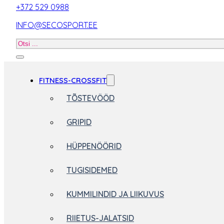
+372 529 0988
INFO@SECOSPORT.EE
Otsi
toodet
FITNESS-CROSSFIT
TÕSTEVÖÖD
GRIPID
HÜPPENÖÖRID
TUGISIDEMED
KUMMILINDID JA LIIKUVUS
RIIETUS-JALATSID