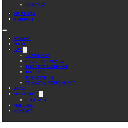
LOGI SISSE
MEIE LUGU
KONTAKT
AVALEHT
POOD
INFO
JÄRELMAKS
MÜÜGITINGIMUSED
TOODETE TARNIMINE
TOODETE
TAGASTAMINE
PRIVAATSUSTINGIMUSED
BLOGI
MINU KONTO
LOGI SISSE
MEIE LUGU
KONTAKT