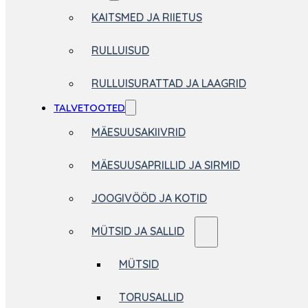
KAITSMED JA RIIETUS
RULLUISUD
RULLUISURATTAD JA LAAGRID
TALVETOOTED
MÄESUUSAKIIVRID
MÄESUUSAPRILLID JA SIRMID
JOOGIVÖÖD JA KOTID
MÜTSID JA SALLID
MÜTSID
TORUSALLID