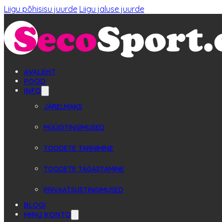
Liigu põhisisu juurde
Liigu jaluse juurde
AVALEHT
POOD
INFO
JÄRELMAKS
MÜÜGITINGIMUSED
TOODETE TARNIMINE
TOODETE TAGASTAMINE
PRIVAATSUSTINGIMUSED
BLOGI
MINU KONTO