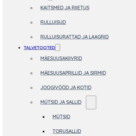
KAITSMED JA RIIETUS
RULLUISUD
RULLUISURATTAD JA LAAGRID
TALVETOOTED
MÄESUUSAKIIVRID
MÄESUUSAPRILLID JA SIRMID
JOOGIVÖÖD JA KOTID
MÜTSID JA SALLID
MÜTSID
TORUSALLID