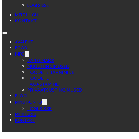
LOGI SISSE
MEIE LUGU
KONTAKT
AVALEHT
POOD
INFO
JÄRELMAKS
MÜÜGITINGIMUSED
TOODETE TARNIMINE
TOODETE
TAGASTAMINE
PRIVAATSUSTINGIMUSED
BLOGI
MINU KONTO
LOGI SISSE
MEIE LUGU
KONTAKT