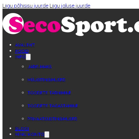
Liigu põhisisu juurde
Liigu jaluse juurde
AVALEHT
POOD
INFO
JÄRELMAKS
MÜÜGITINGIMUSED
TOODETE TARNIMINE
TOODETE TAGASTAMINE
PRIVAATSUSTINGIMUSED
BLOGI
MINU KONTO