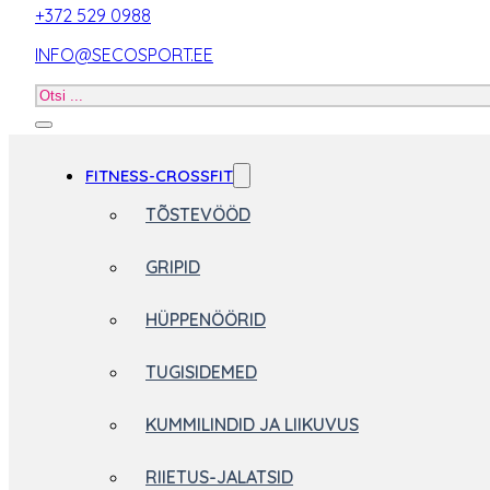
+372 529 0988
INFO@SECOSPORT.EE
Otsi
toodet
FITNESS-CROSSFIT
TÕSTEVÖÖD
GRIPID
HÜPPENÖÖRID
TUGISIDEMED
KUMMILINDID JA LIIKUVUS
RIIETUS-JALATSID