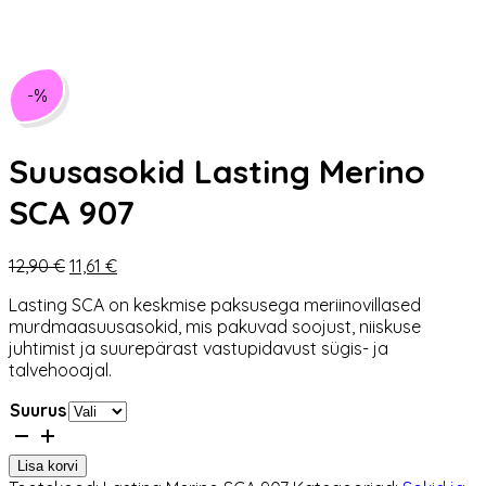
-%
Suusasokid Lasting Merino
SCA 907
Algne
Praegune
12,90
€
11,61
€
hind
hind
Lasting SCA on keskmise paksusega meriinovillased
oli:
on:
murdmaasuusasokid, mis pakuvad soojust, niiskuse
12,90 €.
11,61 €.
juhtimist ja suurepärast vastupidavust sügis- ja
talvehooajal.
Suurus
Suusasokid
Lasting
Lisa korvi
Merino