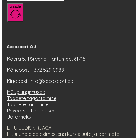
Saada
Secosport OÜ
Kaera 5, Tõrvandi, Tartumaa, 61715
Kõnepost: +372 529 0988
Kirjapost: info@secosport.ee
Müügitingimused
Toodete tagastamine
Toodete tarnimine
Privaatsustingimused
Järelmaks
LIITU UUDISKIRJAGA
Liitununa oled esimestena kursis uute ja parimate