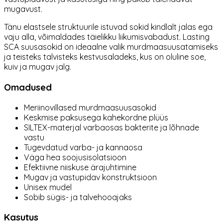
mugavust.
Tänu elastsele struktuurile istuvad sokid kindlalt jalas ega
vaju alla, võimaldades täielikku liikumisvabadust. Lasting
SCA suusasokid on ideaalne valik murdmaasuusatamiseks
ja teisteks talvisteks kestvusaladeks, kus on oluline soe,
kuiv ja mugav jalg.
Omadused
Meriinovillased murdmaasuusasokid
Keskmise paksusega kahekordne plüüs
SILTEX-materjal varbaosas bakterite ja lõhnade
vastu
Tugevdatud varba- ja kannaosa
Väga hea soojusisolatsioon
Efektiivne niiskuse ärajuhtimine
Mugav ja vastupidav konstruktsioon
Unisex mudel
Sobib sügis- ja talvehooajaks
Kasutus