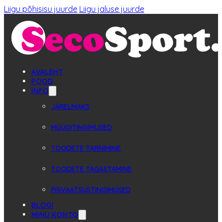
Liigu põhisisu juurde
Liigu jaluse juurde
AVALEHT
POOD
INFO
JÄRELMAKS
MÜÜGITINGIMUSED
TOODETE TARNIMINE
TOODETE TAGASTAMINE
PRIVAATSUSTINGIMUSED
BLOGI
MINU KONTO