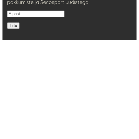
pakkumiste ja Secosport uudistega.
Liitu