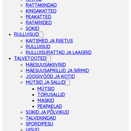
RATTAKINDAD
KINGAKATTED
PEAKATTED
RATARIIDED
SOKID
RULLUISUD
KAITSMED JA RIIETUS
RULLUISUD
RULLUISURATTAD JA LAAGRID
TALVETOOTED
MÄESUUSAKIIVRID
MÄESUUSAPRILLID JA SIRMID
JOOGIVÖÖD JA KOTID
MÜTSID JA SALLID
MÜTSID
TORUSALLID
MASKID
PEAPAELAD
SOKID JA PÕLVIKUD
TALVEKINDAD
SPORDIPESU
UISUD