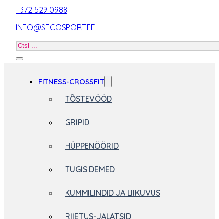
+372 529 0988
INFO@SECOSPORT.EE
Otsi
toodet
FITNESS-CROSSFIT
TÕSTEVÖÖD
GRIPID
HÜPPENÖÖRID
TUGISIDEMED
KUMMILINDID JA LIIKUVUS
RIIETUS-JALATSID