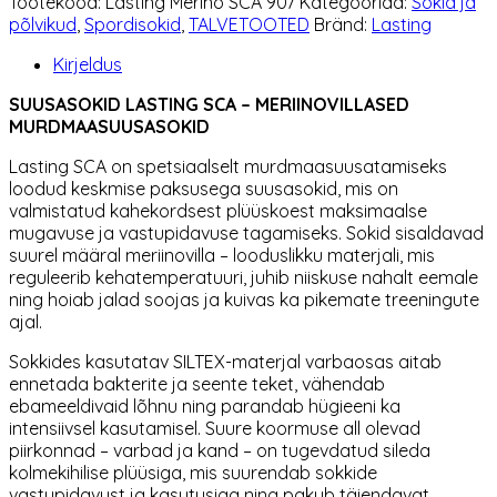
Tootekood:
Lasting Merino SCA 907
Kategooriad:
Sokid ja
SCA
põlvikud
,
Spordisokid
,
TALVETOOTED
Bränd:
Lasting
907
kogus
Kirjeldus
SUUSASOKID LASTING SCA – MERIINOVILLASED
MURDMAASUUSASOKID
Lasting SCA on spetsiaalselt murdmaasuusatamiseks
loodud keskmise paksusega suusasokid, mis on
valmistatud kahekordsest plüüskoest maksimaalse
mugavuse ja vastupidavuse tagamiseks. Sokid sisaldavad
suurel määral meriinovilla – looduslikku materjali, mis
reguleerib kehatemperatuuri, juhib niiskuse nahalt eemale
ning hoiab jalad soojas ja kuivas ka pikemate treeningute
ajal.
Sokkides kasutatav SILTEX-materjal varbaosas aitab
ennetada bakterite ja seente teket, vähendab
ebameeldivaid lõhnu ning parandab hügieeni ka
intensiivsel kasutamisel. Suure koormuse all olevad
piirkonnad – varbad ja kand – on tugevdatud sileda
kolmekihilise plüüsiga, mis suurendab sokkide
vastupidavust ja kasutusiga ning pakub täiendavat