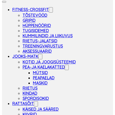
FITNESS-CROSSFIT
TÕSTEVÖÖD
GRIPID
HÜPPENÖÖRID
TUGISIDEMED
KUMMILINDID JA LIIKUVUS
RIIETUS-JALATSID
TREENINGVARUSTUS
AKSESSUAARID
JOOKS-MATK
KOTID JA JOOGISÜSTEEMID
PEA-JA KAELAKATTED
MÜTSID
PEAPAELAD
MASKID
RIIETUS
KINDAD
SPORDISOKID
RATTASÕIT
KÄISED JA SÄÄRED
KIIVRID