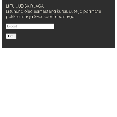
LIITU UUDISKIRJAGA
Liitununa oled esimestena kursis uute ja parimate
pakkumiste ja Secosport uudistega.
Liitu