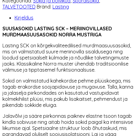
Kategooriad:
Sokid ja põlvikud
,
Spordisokid
,
908
TALVETOOTED
Bränd:
Lasting
kogus
Kirjeldus
SUUSASOKID LASTING SCK – MERIINOVILLASED
MURDMAASUUSASOKID NORRA MUSTRIGA
Lasting SCK on kõrgekvaliteedilised murdmaasuusasokid,
mis on valmistatud suure meriinovilla sisaldusega ning
loodud spetsiaalselt külmade ja nõudlike talvetingimuste
jaoks. Klassikaline Norra muster ühendab traditsioonilise
välimuse ja tipptasemel funktsionaalsuse.
Sokid on valmistatud kahekordse pehme plüüskoega, mis
tagab erakordse soojapidavuse ja mugavuse. Talla, kanna
ja jalaselja piirkondades on kasutatud vastupidavat
kolmekihilist plüüsi, mis pakub lisakaitset, pehmendust ja
pikendab sokkide eluiga.
Jalavõlvi ja sääre piirkonnas paiknev elastne tsoon tagab
kindla sobivuse ning aitab hoida sokid paigal ka intensiivse
liikumise ajal. Spetsiaalne struktuur loob õhutaskuid, mis
parandavad oluliselt soojusisolatsiooni. Lai ja väga