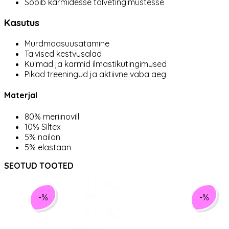
Sobib karmidesse talvetingimustesse
Kasutus
Murdmaasuusatamine
Talvised kestvusalad
Külmad ja karmid ilmastikutingimused
Pikad treeningud ja aktiivne vaba aeg
Materjal
80% meriinovill
10% Siltex
5% nailon
5% elastaan
SEOTUD TOOTED
-%
-%