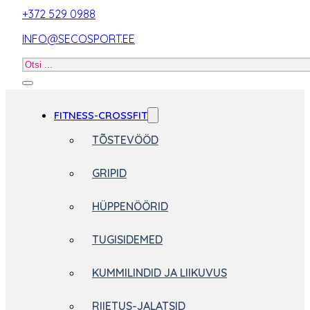
+372 529 0988
INFO@SECOSPORT.EE
Otsi
toodet
FITNESS-CROSSFIT
TÕSTEVÖÖD
GRIPID
HÜPPENÖÖRID
TUGISIDEMED
KUMMILINDID JA LIIKUVUS
RIIETUS-JALATSID