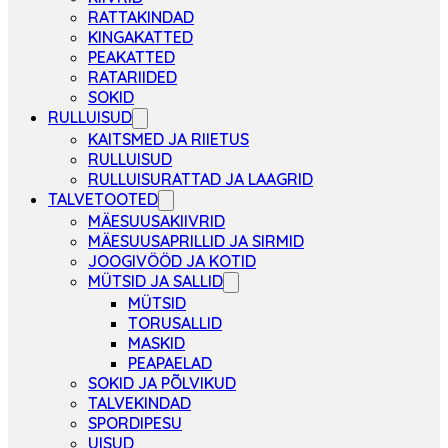
RATTAKINDAD
KINGAKATTED
PEAKATTED
RATARIIDED
SOKID
RULLUISUD
KAITSMED JA RIIETUS
RULLUISUD
RULLUISURATTAD JA LAAGRID
TALVETOOTED
MÄESUUSAKIIVRID
MÄESUUSAPRILLID JA SIRMID
JOOGIVÖÖD JA KOTID
MÜTSID JA SALLID
MÜTSID
TORUSALLID
MASKID
PEAPAELAD
SOKID JA PÕLVIKUD
TALVEKINDAD
SPORDIPESU
UISUD