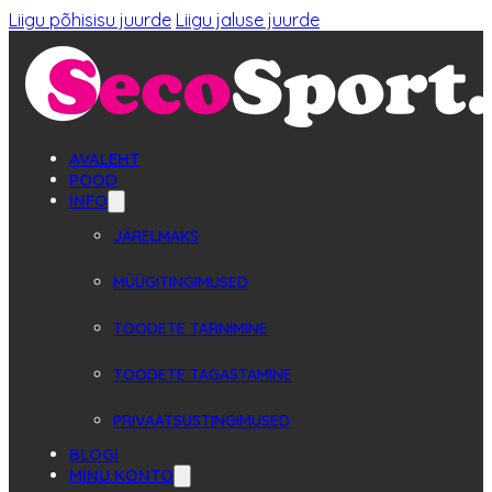
Liigu põhisisu juurde
Liigu jaluse juurde
AVALEHT
POOD
INFO
JÄRELMAKS
MÜÜGITINGIMUSED
TOODETE TARNIMINE
TOODETE TAGASTAMINE
PRIVAATSUSTINGIMUSED
BLOGI
MINU KONTO