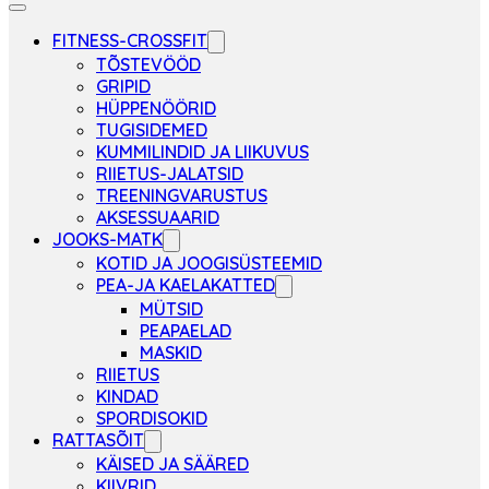
FITNESS-CROSSFIT
TÕSTEVÖÖD
GRIPID
HÜPPENÖÖRID
TUGISIDEMED
KUMMILINDID JA LIIKUVUS
RIIETUS-JALATSID
TREENINGVARUSTUS
AKSESSUAARID
JOOKS-MATK
KOTID JA JOOGISÜSTEEMID
PEA-JA KAELAKATTED
MÜTSID
PEAPAELAD
MASKID
RIIETUS
KINDAD
SPORDISOKID
RATTASÕIT
KÄISED JA SÄÄRED
KIIVRID