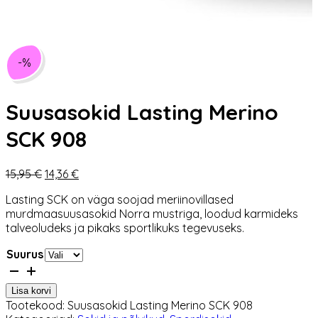
-%
Suusasokid Lasting Merino
SCK 908
Algne
Praegune
15,95
€
14,36
€
hind
hind
Lasting SCK on väga soojad meriinovillased
oli:
on:
murdmaasuusasokid Norra mustriga, loodud karmideks
15,95 €.
14,36 €.
talveoludeks ja pikaks sportlikuks tegevuseks.
Suurus
Suusasokid
Lasting
Lisa korvi
Merino
Tootekood:
Suusasokid Lasting Merino SCK 908
SCK