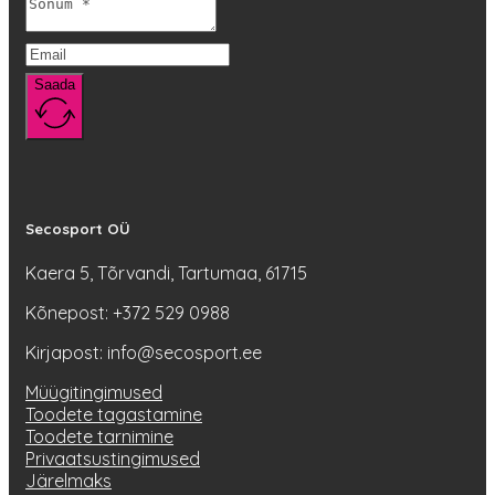
Saada
Secosport OÜ
Kaera 5, Tõrvandi, Tartumaa, 61715
Kõnepost: +372 529 0988
Kirjapost: info@secosport.ee
Müügitingimused
Toodete tagastamine
Toodete tarnimine
Privaatsustingimused
Järelmaks