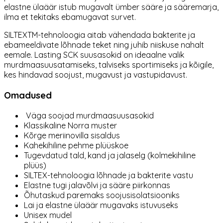
elastne ülaäär istub mugavalt ümber sääre ja sääremarja,
ilma et tekitaks ebamugavat survet.
SILTEXTM-tehnoloogia aitab vähendada bakterite ja
ebameeldivate lõhnade teket ning juhib niiskuse nahalt
eemale. Lasting SCK suusasokid on ideaalne valik
murdmaasuusatamiseks, talviseks sportimiseks ja kõigile,
kes hindavad soojust, mugavust ja vastupidavust.
Omadused
Väga soojad murdmaasuusasokid
Klassikaline Norra muster
Kõrge meriinovilla sisaldus
Kahekihiline pehme plüüskoe
Tugevdatud tald, kand ja jalaselg (kolmekihiline
plüüs)
SILTEX-tehnoloogia lõhnade ja bakterite vastu
Elastne tugi jalavõlvi ja sääre piirkonnas
Õhutaskud paremaks soojusisolatsiooniks
Lai ja elastne ülaäär mugavaks istuvuseks
Unisex mudel