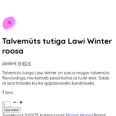
-%
Talvemüts tutiga Lawi Winter
roosa
Algne
Praegune
22,00
€
19,80
€
hind
hind
Talvemüts tutiga Lawi Winter on soe ja mugav talvemüts
oli:
on:
fliisvoodriga, mis kaitseb pead külma ja tuule eest. Sobib
22,00 €.
19,80 €.
nii sportimiseks kui ka igapäevaseks kandmiseks.
3 laos
Talvemüts
tutiga
Lisa korvi
Lawi
Tootekood:
1010175
Kategooriad:
Mütsid
,
Mütsid
Bränd: