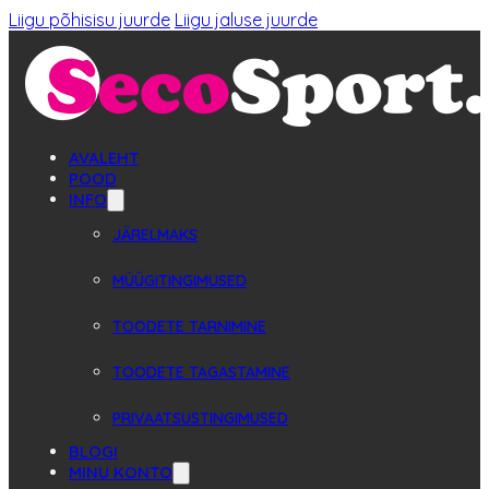
Liigu põhisisu juurde
Liigu jaluse juurde
AVALEHT
POOD
INFO
JÄRELMAKS
MÜÜGITINGIMUSED
TOODETE TARNIMINE
TOODETE TAGASTAMINE
PRIVAATSUSTINGIMUSED
BLOGI
MINU KONTO