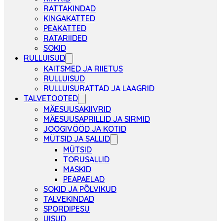
RATTAKINDAD
KINGAKATTED
PEAKATTED
RATARIIDED
SOKID
RULLUISUD
KAITSMED JA RIIETUS
RULLUISUD
RULLUISURATTAD JA LAAGRID
TALVETOOTED
MÄESUUSAKIIVRID
MÄESUUSAPRILLID JA SIRMID
JOOGIVÖÖD JA KOTID
MÜTSID JA SALLID
MÜTSID
TORUSALLID
MASKID
PEAPAELAD
SOKID JA PÕLVIKUD
TALVEKINDAD
SPORDIPESU
UISUD