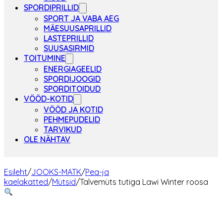
SPORDIPRILLID
SPORT JA VABA AEG
MÄESUUSAPRILLID
LASTEPRILLID
SUUSASIRMID
TOITUMINE
ENERGIAGEELID
SPORDIJOOGID
SPORDITOIDUD
VÖÖD-KOTID
VÖÖD JA KOTID
PEHMEPUDELID
TARVIKUD
OLE NÄHTAV
Esileht
/
JOOKS-MATK
/
Pea-ja
kaelakatted
/
Mütsid
/
Talvemüts tutiga Lawi Winter roosa