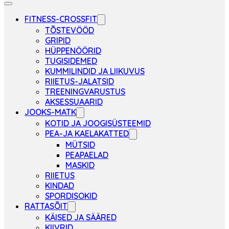
FITNESS-CROSSFIT
TÕSTEVÖÖD
GRIPID
HÜPPENÖÖRID
TUGISIDEMED
KUMMILINDID JA LIIKUVUS
RIIETUS-JALATSID
TREENINGVARUSTUS
AKSESSUAARID
JOOKS-MATK
KOTID JA JOOGISÜSTEEMID
PEA-JA KAELAKATTED
MÜTSID
PEAPAELAD
MASKID
RIIETUS
KINDAD
SPORDISOKID
RATTASÕIT
KÄISED JA SÄÄRED
KIIVRID