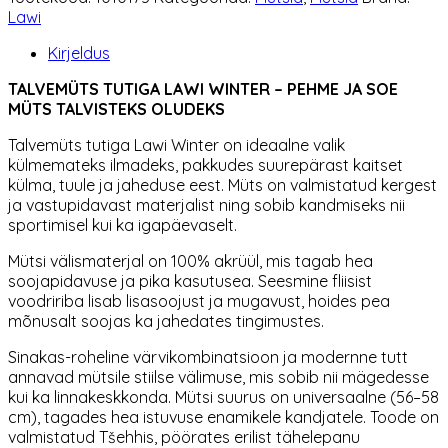
Winter
Lawi
roosa
kogus
Kirjeldus
TALVEMÜTS TUTIGA LAWI WINTER – PEHME JA SOE
MÜTS TALVISTEKS OLUDEKS
Talvemüts tutiga Lawi Winter on ideaalne valik
külmemateks ilmadeks, pakkudes suurepärast kaitset
külma, tuule ja jaheduse eest. Müts on valmistatud kergest
ja vastupidavast materjalist ning sobib kandmiseks nii
sportimisel kui ka igapäevaselt.
Mütsi välismaterjal on 100% akrüül, mis tagab hea
soojapidavuse ja pika kasutusea. Seesmine fliisist
voodririba lisab lisasoojust ja mugavust, hoides pea
mõnusalt soojas ka jahedates tingimustes.
Sinakas-roheline värvikombinatsioon ja modernne tutt
annavad mütsile stiilse välimuse, mis sobib nii mägedesse
kui ka linnakeskkonda. Mütsi suurus on universaalne (56–58
cm), tagades hea istuvuse enamikele kandjatele. Toode on
valmistatud Tšehhis, pöörates erilist tähelepanu