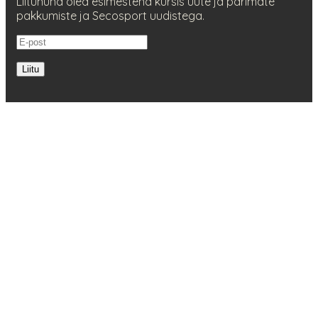
Liitununa oled esimestena kursis uute ja parimate
pakkumiste ja Secosport uudistega.
Liitu