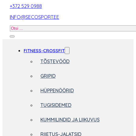
+372 529 0988
INFO@SECOSPORT.EE
Otsi
toodet
FITNESS-CROSSFIT
TÕSTEVÖÖD
GRIPID
HÜPPENÖÖRID
TUGISIDEMED
KUMMILINDID JA LIIKUVUS
RIIETUS-JALATSID