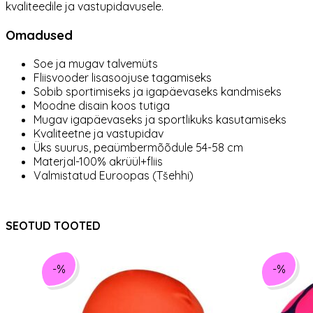
kvaliteedile ja vastupidavusele.
Omadused
Soe ja mugav talvemüts
Fliisvooder lisasoojuse tagamiseks
Sobib sportimiseks ja igapäevaseks kandmiseks
Moodne disain koos tutiga
Mugav igapäevaseks ja sportlikuks kasutamiseks
Kvaliteetne ja vastupidav
Üks suurus, peaümbermõõdule 54-58 cm
Materjal-100% akrüül+fliis
Valmistatud Euroopas (Tšehhi)
SEOTUD TOOTED
-%
-%