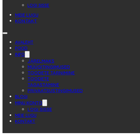
LOGI SISSE
MEIE LUGU
KONTAKT
AVALEHT
POOD
INFO
JÄRELMAKS
MÜÜGITINGIMUSED
TOODETE TARNIMINE
TOODETE
TAGASTAMINE
PRIVAATSUSTINGIMUSED
BLOGI
MINU KONTO
LOGI SISSE
MEIE LUGU
KONTAKT