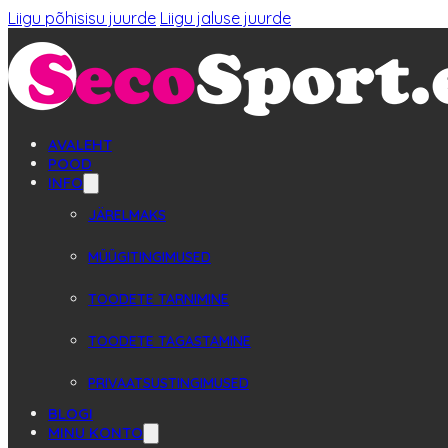
Liigu põhisisu juurde
Liigu jaluse juurde
AVALEHT
POOD
INFO
JÄRELMAKS
MÜÜGITINGIMUSED
TOODETE TARNIMINE
TOODETE TAGASTAMINE
PRIVAATSUSTINGIMUSED
BLOGI
MINU KONTO