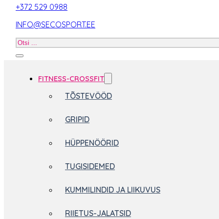
+372 529 0988
INFO@SECOSPORT.EE
Otsi
toodet
FITNESS-CROSSFIT
TÕSTEVÖÖD
GRIPID
HÜPPENÖÖRID
TUGISIDEMED
KUMMILINDID JA LIIKUVUS
RIIETUS-JALATSID