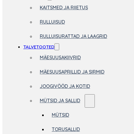
KAITSMED JA RIIETUS
RULLUISUD
RULLUISURATTAD JA LAAGRID
TALVETOOTED
MÄESUUSAKIIVRID
MÄESUUSAPRILLID JA SIRMID
JOOGIVÖÖD JA KOTID
MÜTSID JA SALLID
MÜTSID
TORUSALLID